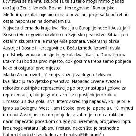
učvrstivši se na vrhu skupine H, te su tako mogli mirno gledati
okršaj u Zenici između Bosne i Hercegovine i Rumunjske.
Međutim, rezultat nije bio nimalo povoljan, pa je sada potrebno
ostati neporažen na domaćem tlu.
Najveća dilema do kraja kvalifikacija u Europi je hoće li Austrija ili
Bosna i Hercegovina direktno na Svjetsko prvenstvo. Situacija u
ostalim skupinama je manje-više poznata. Večerašnji okršaj
Austrije i Bosne i Hercegovine u Beču između izravnih rivala
predstavlja vrhunac posljednjeg kola kvalifikacija. Domaćin ima
utakmicu i bod za prvo mjesto, dok gostima treba samo pobjeda
kako bi osigurali prvo mjesto.
Marko Arnautović bit će najzaslužniji za dugo očekivanu
kvalifikaciju za Svjetsko prvenstvo. Napadač Crvene zvezde i
rekorder austrijske reprezentacije po broju nastupa i golova za
reprezentaciju, bio je igrač utakmice u posljednjem kolu u
Limassolu s dva gola. Bivši Interov središnji napadač, koji je prije
igrao za Bolognu, West Ham i Stoke, prvo je iz penala u 18. minuti
utro put Austrijancima do pobjede, a zatim je to na atraktivan
način zapečatio početkom drugog poluvremena, proguravši loptu
kroz noge vrataru Fabianu Freitasu nakon što je prethodno
fintom izbacio iz igre jednog od protivničkih braniča.