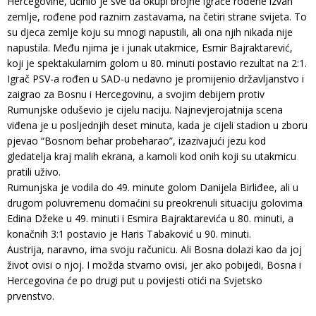
Hercegovine, učinio je sve da okupi brojne igrače rođene izvan
zemlje, rođene pod raznim zastavama, na četiri strane svijeta. To
su djeca zemlje koju su mnogi napustili, ali ona njih nikada nije
napustila. Među njima je i junak utakmice, Esmir Bajraktarević,
koji je spektakularnim golom u 80. minuti postavio rezultat na 2:1.
Igrač PSV-a rođen u SAD-u nedavno je promijenio državljanstvo i
zaigrao za Bosnu i Hercegovinu, a svojim debijem protiv
Rumunjske oduševio je cijelu naciju. Najnevjerojatnija scena
viđena je u posljednjih deset minuta, kada je cijeli stadion u zboru
pjevao “Bosnom behar probeharao”, izazivajući jezu kod
gledatelja kraj malih ekrana, a kamoli kod onih koji su utakmicu
pratili uživo.
Rumunjska je vodila do 49. minute golom Danijela Birliđee, ali u
drugom poluvremenu domaćini su preokrenuli situaciju golovima
Edina Džeke u 49. minuti i Esmira Bajraktarevića u 80. minuti, a
konačnih 3:1 postavio je Haris Tabaković u 90. minuti.
Austrija, naravno, ima svoju računicu. Ali Bosna dolazi kao da joj
život ovisi o njoj. I možda stvarno ovisi, jer ako pobijedi, Bosna i
Hercegovina će po drugi put u povijesti otići na Svjetsko
prvenstvo.