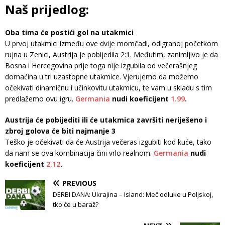
Naš prijedlog:
Oba tima će postići gol na utakmici
U prvoj utakmici između ove dvije momčadi, odigranoj početkom
rujna u Zenici, Austrija je pobijedila 2:1. Međutim, zanimljivo je da
Bosna i Hercegovina prije toga nije izgubila od večerašnjeg
domaćina u tri uzastopne utakmice. Vjerujemo da možemo
očekivati ​​dinamičnu i učinkovitu utakmicu, te vam u skladu s tim
predlažemo ovu igru.
Germania
nudi koeficijent
1.99
.
Austrija će pobijediti ili će utakmica završiti neriješeno i
zbroj golova će biti najmanje 3
Teško je očekivati ​​da će Austrija večeras izgubiti kod kuće, tako
da nam se ova kombinacija čini vrlo realnom.
Germania
nudi
koeficijent
2.12
.
PREVIOUS
DERBI DANA: Ukrajina – Island: Meč odluke u Poljskoj,
tko će u baraž?