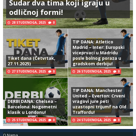
Sudar dva tima koji igraju u
odličnoj formi!
28 STUDENOGA, 2025
0
TIP DANA: Atletico
Madrid – Inter: Europski
viceprvaci u Madridu
Tiket dana (Četvrtak,
posle bolnog poraza u
27.11.2025)
gradskom derbiju!
27 STUDENOGA, 2025
0
26 STUDENOGA, 2025
0
TIP DANA: Manchester
United – Everton: Crveni
DERBI DANA: Chelsea –
vragovi jure peti
Barcelona: Nogometni
uzastopni trijumf na Old
klasik u Londonu!
Traffordu!
25 STUDENOGA, 2025
0
24 STUDENOGA, 2025
0
O Nama