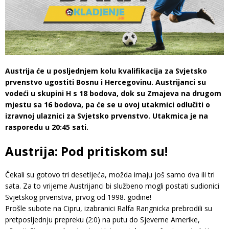
Austrija će u posljednjem kolu kvalifikacija za Svjetsko
prvenstvo ugostiti Bosnu i Hercegovinu. Austrijanci su
vodeći u skupini H s 18 bodova, dok su Zmajeva na drugom
mjestu sa 16 bodova, pa će se u ovoj utakmici odlučiti o
izravnoj ulaznici za Svjetsko prvenstvo. Utakmica je na
rasporedu u 20:45 sati.
Austrija: Pod pritiskom su!
Čekali su gotovo tri desetljeća, možda imaju još samo dva ili tri
sata. Za to vrijeme Austrijanci bi službeno mogli postati sudionici
Svjetskog prvenstva, prvog od 1998. godine!
Prošle subote na Cipru, izabranici Ralfa Rangnicka prebrodili su
pretposljednju prepreku (2:0) na putu do Sjeverne Amerike,