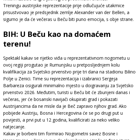
Treningu austrijske reprezentacije prije odlučujuće utakmice
prisustvovao je predsjednik zemlje Alexander van der Bellen, a
sigurno je da će večeras u Beču biti puno emocija, s obje strane.
BIH: U Beču kao na domaćem
terenu!
Spektakl kakav se rijetko viđa u reprezentativnom nogometu u
ovoj regiji progutao je Rumunjsku u pretposljednjem kolu
kvalifikacija za Svjetsko prvenstvo prije tri dana na stadionu Bilino
Polje u Zenici. Time su reprezentacija i izabranici Sergeja
Barbareza osigurali minimalno mjesto u doigravanju za Svjetsko
prvenstvo 2026. Međutim, turisti u Beču bit će zbunjeni danas i
večeras, jer će bosanski navijači okupirati grad i pokazati
Austrijancima da ne misle da je Beč zapravo njihov grad. Ako
pobijede Austriju, Bosna i Hercegovina će se po drugi put u
povijesti, a prvi put u 12 godina, kvalificirati za neko veliko
natjecanje.
Kakav je borbeni tim formirao Nogometni savez Bosne i