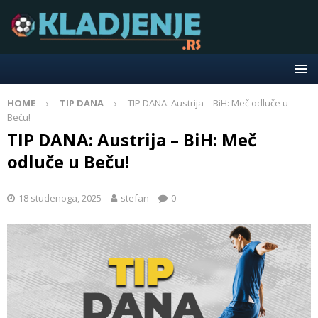
HOME
TIP DANA
TIP DANA: Austrija – BiH: Meč odluče u
Beču!
TIP DANA: Austrija – BiH: Meč
odluče u Beču!
18 studenoga, 2025
stefan
0