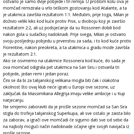
ostvario je samo dvije pobjede i tri remija. U prošlom kolu ova je
momčad remizirala u vrlo teškom gostovanju kod Atalante, a ta
je utakmica završila rezultatom 1:1. Međutim, prije toga, Milan je
doživio veliki kiks kod kuće protiv Pise, u dvoboju koji je završio
rezultatom 2:2, ali uz podsjećanje da su Rossoneri dobili bod
nakon gola u sudačkoj nadoknadi. Prije svega, Milan je ostvario
svoju posljednju pobjedu u prvenstvu za sada, i to kod kuće protiv
Fiorentine, nakon preokreta, a ta utakmica u gradu mode završila
je rezultatom 2:1.
Ako se osvrnemo na utakmice Rossonera kod kuće, do sada je
ova momčad odigrala pet utakmica na San Siru i ostvarila tri
pobjede, jedan remi i jedan poraz.
Čini se da bi za talijanskog velikana mogla biti čak i olakotna
okolnost što ovaj klub neće igrati u Europi ove sezone, uz
zaključak da Massimiliana Allegrija imaju velike ambicije i u Kup
natjecanju.
Ne smijemo zaboraviti da je prošle sezone momčad sa San Sira
stigla do trofeja talijanskog Superkupa, ali sve ostalo je zaista bilo
za zaborav, a igrači ove momčadi će sigurno dati sve od sebe da
na najbolji mogući način nadoknade očajne igre svojih navijača iz
prošle sezone.