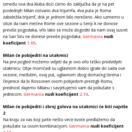
između ova dva kluba doći ćemo do zaključka da je na pet
poslednjih Milan ostvario dva trijumfa, dva puta je Roma
zabeležila trijumf, dok je jednom bilo nerešeno. Ako uzmemo u
obzir da nam mečevi Rome ove sezone u Seriji A ne donose
previše pogodaka, vrlo lako se može dogoditi da nam ovaj susret
na San Siru ne donese previše pogodaka.
Germania
nudi
koeficijent
1.65
.
Milan će pobijediti na utakmici
Na prvi pogled možemo vidjeti da je ovo vrlo teško predvidjeti
utakmicu. Obje momčadi su uglavnom dobro igrale do sada ove
sezone, međutim, ovaj put, uglavnom zbog domaćeg terena i
činjenice da bi Rossoneri ovom pobjedom prestigli Romu,
prednost dajemo Milanu i savjetujemo vam da pokušate s
jedinicom.
Germania
nudi koeficijent
2.10
.
Milan će pobijediti i zbroj golova na utakmici će biti najviše
2
Na kraju za vas koji jurite nešto veće kvote predlažemo da
pokušate sa ovom kombinacijom.
Germania
nudi koeficijent