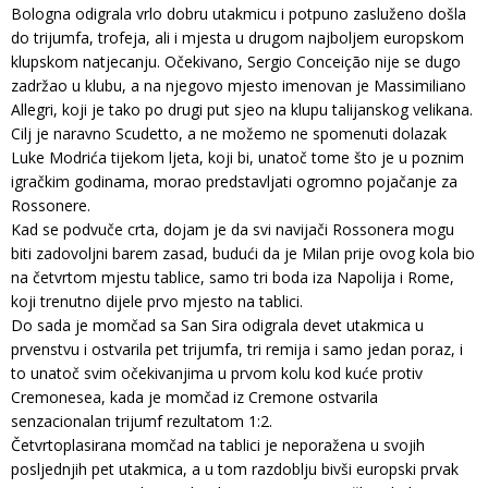
Bologna odigrala vrlo dobru utakmicu i potpuno zasluženo došla
do trijumfa, trofeja, ali i mjesta u drugom najboljem europskom
klupskom natjecanju. Očekivano, Sergio Conceição nije se dugo
zadržao u klubu, a na njegovo mjesto imenovan je Massimiliano
Allegri, koji je tako po drugi put sjeo na klupu talijanskog velikana.
Cilj je naravno Scudetto, a ne možemo ne spomenuti dolazak
Luke Modrića tijekom ljeta, koji bi, unatoč tome što je u poznim
igračkim godinama, morao predstavljati ogromno pojačanje za
Rossonere.
Kad se podvuče crta, dojam je da svi navijači Rossonera mogu
biti zadovoljni barem zasad, budući da je Milan prije ovog kola bio
na četvrtom mjestu tablice, samo tri boda iza Napolija i Rome,
koji trenutno dijele prvo mjesto na tablici.
Do sada je momčad sa San Sira odigrala devet utakmica u
prvenstvu i ostvarila pet trijumfa, tri remija i samo jedan poraz, i
to unatoč svim očekivanjima u prvom kolu kod kuće protiv
Cremonesea, kada je momčad iz Cremone ostvarila
senzacionalan trijumf rezultatom 1:2.
Četvrtoplasirana momčad na tablici je neporažena u svojih
posljednjih pet utakmica, a u tom razdoblju bivši europski prvak