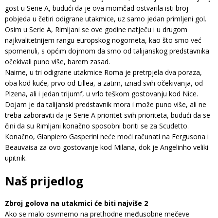
gost u Serie A, budući da je ova momčad ostvarila isti broj
pobjeda u četiri odigrane utakmice, uz samo jedan primljeni gol.
Osim u Serie A, Rimljani se ove godine natječu i u drugom
najkvalitetnijem rangu europskog nogometa, kao što smo već
spomenuli, s općim dojmom da smo od talijanskog predstavnika
očekivali puno više, barem zasad.
Naime, u tri odigrane utakmice Roma je pretrpjela dva poraza,
oba kod kuće, prvo od Lillea, a zatim, iznad svih očekivanja, od
Plzena, ali i jedan trijumf, u vrlo teškom gostovanju kod Nice.
Dojam je da talijanski predstavnik mora i može puno više, ali ne
treba zaboraviti da je Serie A prioritet svih prioriteta, budući da se
čini da su Rimljani konačno sposobni boriti se za Scudetto.
Konačno, Gianpiero Gasperini neće moći računati na Fergusona i
Beauvaisa za ovo gostovanje kod Milana, dok je Angelinho veliki
upitnik.
Naš prijedlog
Zbroj golova na utakmici će biti najviše 2
Ako se malo osvrnemo na prethodne međusobne mečeve