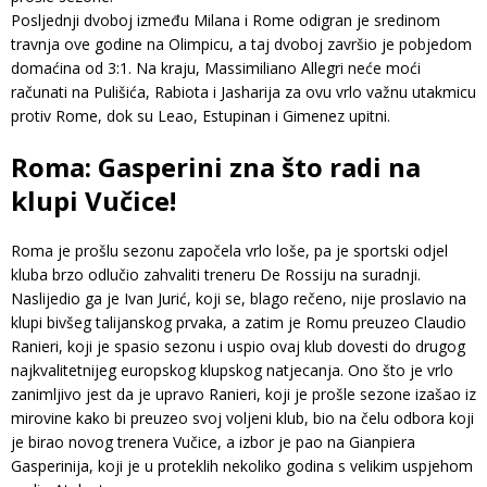
Posljednji dvoboj između Milana i Rome odigran je sredinom
travnja ove godine na Olimpicu, a taj dvoboj završio je pobjedom
domaćina od 3:1. Na kraju, Massimiliano Allegri neće moći
računati na Pulišića, Rabiota i Jasharija za ovu vrlo važnu utakmicu
protiv Rome, dok su Leao, Estupinan i Gimenez upitni.
Roma: Gasperini zna što radi na
klupi Vučice!
Roma je prošlu sezonu započela vrlo loše, pa je sportski odjel
kluba brzo odlučio zahvaliti treneru De Rossiju na suradnji.
Naslijedio ga je Ivan Jurić, koji se, blago rečeno, nije proslavio na
klupi bivšeg talijanskog prvaka, a zatim je Romu preuzeo Claudio
Ranieri, koji je spasio sezonu i uspio ovaj klub dovesti do drugog
najkvalitetnijeg europskog klupskog natjecanja. Ono što je vrlo
zanimljivo jest da je upravo Ranieri, koji je prošle sezone izašao iz
mirovine kako bi preuzeo svoj voljeni klub, bio na čelu odbora koji
je birao novog trenera Vučice, a izbor je pao na Gianpiera
Gasperinija, koji je u proteklih nekoliko godina s velikim uspjehom