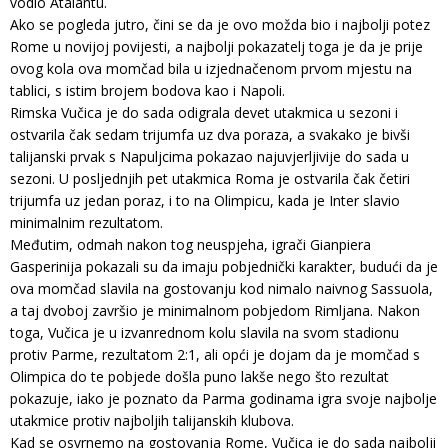
vodio Atalantu.
Ako se pogleda jutro, čini se da je ovo možda bio i najbolji potez
Rome u novijoj povijesti, a najbolji pokazatelj toga je da je prije
ovog kola ova momčad bila u izjednačenom prvom mjestu na
tablici, s istim brojem bodova kao i Napoli.
Rimska Vučica je do sada odigrala devet utakmica u sezoni i
ostvarila čak sedam trijumfa uz dva poraza, a svakako je bivši
talijanski prvak s Napuljcima pokazao najuvjerljivije do sada u
sezoni. U posljednjih pet utakmica Roma je ostvarila čak četiri
trijumfa uz jedan poraz, i to na Olimpicu, kada je Inter slavio
minimalnim rezultatom.
Međutim, odmah nakon tog neuspjeha, igrači Gianpiera
Gasperinija pokazali su da imaju pobjednički karakter, budući da je
ova momčad slavila na gostovanju kod nimalo naivnog Sassuola,
a taj dvoboj završio je minimalnom pobjedom Rimljana. Nakon
toga, Vučica je u izvanrednom kolu slavila na svom stadionu
protiv Parme, rezultatom 2:1, ali opći je dojam da je momčad s
Olimpica do te pobjede došla puno lakše nego što rezultat
pokazuje, iako je poznato da Parma godinama igra svoje najbolje
utakmice protiv najboljih talijanskih klubova.
Kad se osvrnemo na gostovanja Rome, Vučica je do sada najbolji