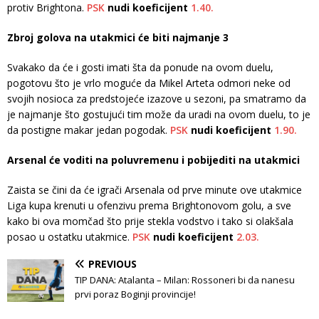
protiv Brightona.
PSK
nudi koeficijent
1.40.
Zbroj golova na utakmici će biti najmanje 3
Svakako da će i gosti imati šta da ponude na ovom duelu,
pogotovu što je vrlo moguće da Mikel Arteta odmori neke od
svojih nosioca za predstojeće izazove u sezoni, pa smatramo da
je najmanje što gostujući tim može da uradi na ovom duelu, to je
da postigne makar jedan pogodak.
PSK
nudi koeficijent
1.90.
Arsenal će voditi na poluvremenu i pobijediti na utakmici
Zaista se čini da će igrači Arsenala od prve minute ove utakmice
Liga kupa krenuti u ofenzivu prema Brightonovom golu, a sve
kako bi ova momčad što prije stekla vodstvo i tako si olakšala
posao u ostatku utakmice.
PSK
nudi koeficijent
2.03.
PREVIOUS
TIP DANA: Atalanta – Milan: Rossoneri bi da nanesu
prvi poraz Boginji provincije!