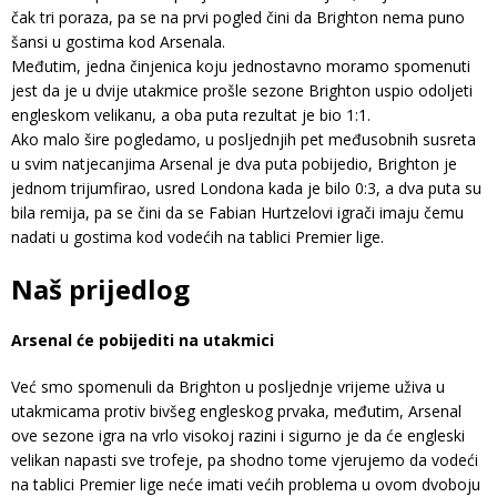
čak tri poraza, pa se na prvi pogled čini da Brighton nema puno
šansi u gostima kod Arsenala.
Međutim, jedna činjenica koju jednostavno moramo spomenuti
jest da je u dvije utakmice prošle sezone Brighton uspio odoljeti
engleskom velikanu, a oba puta rezultat je bio 1:1.
Ako malo šire pogledamo, u posljednjih pet međusobnih susreta
u svim natjecanjima Arsenal je dva puta pobijedio, Brighton je
jednom trijumfirao, usred Londona kada je bilo 0:3, a dva puta su
bila remija, pa se čini da se Fabian Hurtzelovi igrači imaju čemu
nadati u gostima kod vodećih na tablici Premier lige.
Naš prijedlog
Arsenal će pobijediti na utakmici
Već smo spomenuli da Brighton u posljednje vrijeme uživa u
utakmicama protiv bivšeg engleskog prvaka, međutim, Arsenal
ove sezone igra na vrlo visokoj razini i sigurno je da će engleski
velikan napasti sve trofeje, pa shodno tome vjerujemo da vodeći
na tablici Premier lige neće imati većih problema u ovom dvoboju