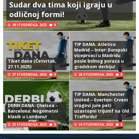
Sudar dva tima koji igraju u
odličnoj formi!
28 STUDENOGA, 2025
0
TIP DANA: Atletico
Madrid – Inter: Europski
viceprvaci u Madridu
Tiket dana (Četvrtak,
posle bolnog poraza u
27.11.2025)
gradskom derbiju!
27 STUDENOGA, 2025
0
26 STUDENOGA, 2025
0
TIP DANA: Manchester
United – Everton: Crveni
DERBI DANA: Chelsea –
vragovi jure peti
Barcelona: Nogometni
uzastopni trijumf na Old
klasik u Londonu!
Traffordu!
25 STUDENOGA, 2025
0
24 STUDENOGA, 2025
0