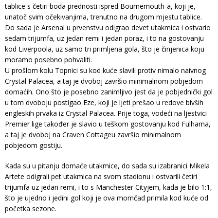
tablice s četiri boda prednosti ispred Bournemouth-a, koji je,
unatoč svim očekivanjima, trenutno na drugom mjestu tablice.
Do sada je Arsenal u prvenstvu odigrao devet utakmica i ostvario
sedam trijumfa, uz jedan remi i jedan poraz, i to na gostovanju
kod Liverpoola, uz samo tri primljena gola, što je činjenica koju
moramo posebno pohvaliti.
U prošlom kolu Topnici su kod kuće slavili protiv nimalo naivnog
Crystal Palacea, a taj je dvoboj završio minimalnom pobjedom
domaćih. Ono što je posebno zanimljivo jest da je pobjednički gol
u tom dvoboju postigao Eze, koji je ljeti prešao u redove bivših
engleskih prvaka iz Crystal Palacea. Prije toga, vodeći na ljestvici
Premier lige također je slavio u teškom gostovanju kod Fulhama,
a taj je dvoboj na Craven Cottageu završio minimalnom
pobjedom gostiju.
Kada su u pitanju domaće utakmice, do sada su izabranici Mikela
Artete odigrali pet utakmica na svom stadionu i ostvarili četiri
trijumfa uz jedan remi, i to s Manchester Cityjem, kada je bilo 1:1,
što je ujedno i jedini gol koji je ova momčad primila kod kuće od
početka sezone.