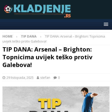
HOME
TIP DANA
TIP DANA: Arsenal – Brighton: Topnicima
uvijek teško protiv Galebova!
TIP DANA: Arsenal – Brighton:
Topnicima uvijek teško protiv
Galebova!
29 listopada, 2025
stefan
0