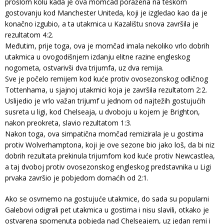
prošlom kolu kada je ova momčad poražena na teškom
gostovanju kod Manchester Uniteda, koji je izgledao kao da je
konačno izgubio, a ta utakmica u Kazalištu snova završila je
rezultatom 4:2.
Međutim, prije toga, ova je momčad imala nekoliko vrlo dobrih
utakmica u ovogodišnjem izdanju elitne razine engleskog
nogometa, ostvarivši dva trijumfa, uz dva remija.
Sve je počelo remijem kod kuće protiv ovosezonskog odličnog
Tottenhama, u sjajnoj utakmici koja je završila rezultatom 2:2.
Uslijedio je vrlo važan trijumf u jednom od najtežih gostujućih
susreta u ligi, kod Chelseaja, u dvoboju u kojem je Brighton,
nakon preokreta, slavio rezultatom 1:3.
Nakon toga, ova simpatična momčad remizirala je u gostima
protiv Wolverhamptona, koji je ove sezone bio jako loš, da bi niz
dobrih rezultata prekinula trijumfom kod kuće protiv Newcastlea,
a taj dvoboj protiv ovosezonskog engleskog predstavnika u Ligi
prvaka završio je pobjedom domaćih od 2:1.
Ako se osvrnemo na gostujuće utakmice, do sada su popularni
Galebovi odigrali pet utakmica u gostima i nisu slavili, otkako je
ostvarena spomenuta pobjeda nad Chelseajem, uz jedan remi i