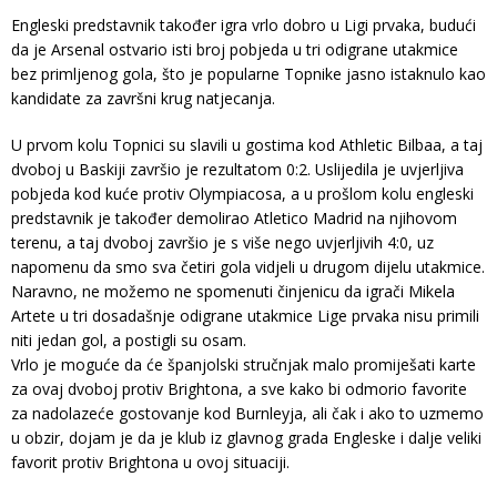
Engleski predstavnik također igra vrlo dobro u Ligi prvaka, budući
da je Arsenal ostvario isti broj pobjeda u tri odigrane utakmice
bez primljenog gola, što je popularne Topnike jasno istaknulo kao
kandidate za završni krug natjecanja.
U prvom kolu Topnici su slavili u gostima kod Athletic Bilbaa, a taj
dvoboj u Baskiji završio je rezultatom 0:2. Uslijedila je uvjerljiva
pobjeda kod kuće protiv Olympiacosa, a u prošlom kolu engleski
predstavnik je također demolirao Atletico Madrid na njihovom
terenu, a taj dvoboj završio je s više nego uvjerljivih 4:0, uz
napomenu da smo sva četiri gola vidjeli u drugom dijelu utakmice.
Naravno, ne možemo ne spomenuti činjenicu da igrači Mikela
Artete u tri dosadašnje odigrane utakmice Lige prvaka nisu primili
niti jedan gol, a postigli su osam.
Vrlo je moguće da će španjolski stručnjak malo promiješati karte
za ovaj dvoboj protiv Brightona, a sve kako bi odmorio favorite
za nadolazeće gostovanje kod Burnleyja, ali čak i ako to uzmemo
u obzir, dojam je da je klub iz glavnog grada Engleske i dalje veliki
favorit protiv Brightona u ovoj situaciji.