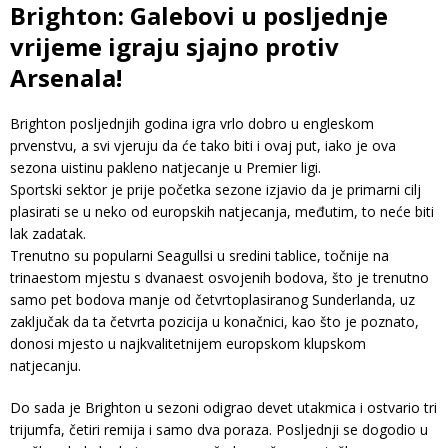
Brighton: Galebovi u posljednje
vrijeme igraju sjajno protiv
Arsenala!
Brighton posljednjih godina igra vrlo dobro u engleskom
prvenstvu, a svi vjeruju da će tako biti i ovaj put, iako je ova
sezona uistinu pakleno natjecanje u Premier ligi.
Sportski sektor je prije početka sezone izjavio da je primarni cilj
plasirati se u neko od europskih natjecanja, međutim, to neće biti
lak zadatak.
Trenutno su popularni Seagullsi u sredini tablice, točnije na
trinaestom mjestu s dvanaest osvojenih bodova, što je trenutno
samo pet bodova manje od četvrtoplasiranog Sunderlanda, uz
zaključak da ta četvrta pozicija u konačnici, kao što je poznato,
donosi mjesto u najkvalitetnijem europskom klupskom
natjecanju.
Do sada je Brighton u sezoni odigrao devet utakmica i ostvario tri
trijumfa, četiri remija i samo dva poraza. Posljednji se dogodio u