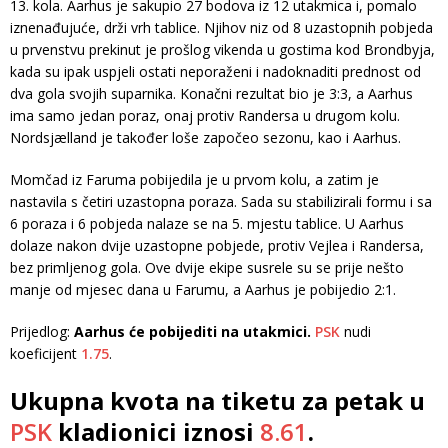
13. kola. Aarhus je sakupio 27 bodova iz 12 utakmica i, pomalo
iznenađujuće, drži vrh tablice. Njihov niz od 8 uzastopnih pobjeda
u prvenstvu prekinut je prošlog vikenda u gostima kod Brondbyja,
kada su ipak uspjeli ostati neporaženi i nadoknaditi prednost od
dva gola svojih suparnika. Konačni rezultat bio je 3:3, a Aarhus
ima samo jedan poraz, onaj protiv Randersa u drugom kolu.
Nordsjælland je također loše započeo sezonu, kao i Aarhus.
Momčad iz Faruma pobijedila je u prvom kolu, a zatim je
nastavila s četiri uzastopna poraza. Sada su stabilizirali formu i sa
6 poraza i 6 pobjeda nalaze se na 5. mjestu tablice. U Aarhus
dolaze nakon dvije uzastopne pobjede, protiv Vejlea i Randersa,
bez primljenog gola. Ove dvije ekipe susrele su se prije nešto
manje od mjesec dana u Farumu, a Aarhus je pobijedio 2:1.
Prijedlog:
Aarhus će pobijediti na utakmici.
PSK
nudi
koeficijent
1.75
.
Ukupna kvota na tiketu za petak u
PSK
kladionici iznosi
8.61
.