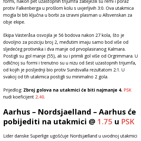
formi, nakon pet uzastopnih trijumfa zabilježili su remi i poraz
protiv Falkenberga u prošlom kolu s uvjerljivih 3:0. Ova utakmica
mogla bi biti ključna u borbi za izravni plasman u Allsvenskan za
obje ekipe.
Ekipa Västeråsa osvojila je 56 bodova nakon 27 kola, što je
dovoljno za poziciju broj 2, međutim imaju samo bod više od
sljedećeg protivnika i dva manje od prvoplasiranog Kalmara.
Postigli su gol manje (55), ali su i primili gol više od Orgrimmara. U
odličnoj su formi i trenutno su u nizu od šest uzastopnih trijumfa,
od kojih je posljednji bio protiv Sundsvalla rezultatom 2:1. U
svakoj od tih utakmica postigli su minimalno 2 gola.
Prijedlog:
Zbroj golova na utakmici će biti najmanje 4.
PSK
nudi koeficijent
2.40
.
Aarhus – Nordsjaelland – Aarhus će
pobijediti na utakmici @
1.75
u
PSK
Lider danske Superlige ugošćuje Nordsjælland u uvodnoj utakmici