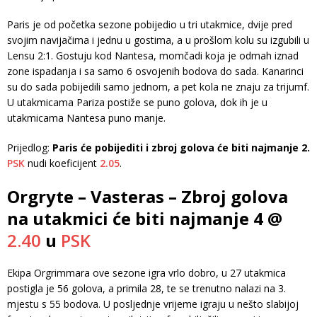
Paris je od početka sezone pobijedio u tri utakmice, dvije pred
svojim navijačima i jednu u gostima, a u prošlom kolu su izgubili u
Lensu 2:1. Gostuju kod Nantesa, momčadi koja je odmah iznad
zone ispadanja i sa samo 6 osvojenih bodova do sada. Kanarinci
su do sada pobijedili samo jednom, a pet kola ne znaju za trijumf.
U utakmicama Pariza postiže se puno golova, dok ih je u
utakmicama Nantesa puno manje.
Prijedlog:
Paris će pobijediti i zbroj golova će biti najmanje 2.
PSK
nudi koeficijent
2.05
.
Orgryte – Vasteras – Zbroj golova
na utakmici će biti najmanje 4 @
2.40
u
PSK
Ekipa Orgrimmara ove sezone igra vrlo dobro, u 27 utakmica
postigla je 56 golova, a primila 28, te se trenutno nalazi na 3.
mjestu s 55 bodova. U posljednje vrijeme igraju u nešto slabijoj