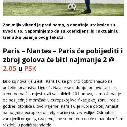
Zanimljiv vikend je pred nama, a današnje utakmice su
uvod u to. Napominjemo da su koeficijenti bili aktualni u
trenutku pisanja ovog teksta.
Paris – Nantes – Paris će pobijediti i
zbroj golova će biti najmanje 2 @
2.05
u
PSK
Iako su novajlije u eliti, Paris FC se prilično dobro snašao na
početku prvenstva Ligue 1. Nalaze se u donjoj polovici tablice,
trenutno na 11. mjestu, ali sa solidnih 10 bodova, samo 4 manje
od posljednje momčadi u europskoj kvalifikacijskoj zoni. Prošle
godine, otprilike u ovo vrijeme, Paris FC je kupila obitelj Arnault,
najbogatija europska obitelj, a učinci su već vidljivi. Odmah su
zamijenili drugu ligu za prvu, i ne sumnjamo da će u nadolazećem
razdoblju podići standarde.