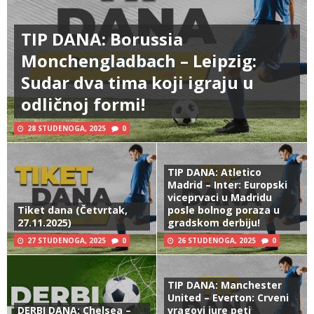
TIP DANA: Borussia
Monchengladbach – Leipzig:
Sudar dva tima koji igraju u
odličnoj formi!
28 STUDENOGA, 2025
0
TIP DANA: Atletico
Madrid – Inter: Europski
viceprvaci u Madridu
Tiket dana (Četvrtak,
posle bolnog poraza u
27.11.2025)
gradskom derbiju!
27 STUDENOGA, 2025
0
26 STUDENOGA, 2025
0
TIP DANA: Manchester
United – Everton: Crveni
DERBI DANA: Chelsea –
vragovi jure peti