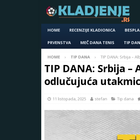
HOME
RECENZIJE KLADIONICA
BESPLA
PRVENSTVA
MEČ DANA TENIS
TIP DA
HOME
TIP DANA
TIP DANA: Srbija – Al
TIP DANA: Srbija – A
odlučujuća utakmic
11 listopada, 2025
stefan
Tip dana