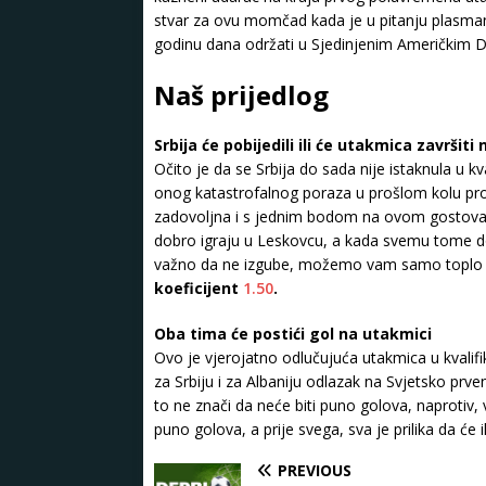
stvar za ovu momčad kada je u pitanju plasman
godinu dana održati u Sjedinjenim Američkim D
Naš prijedlog
Srbija će pobijedili ili će utakmica završiti 
Očito je da se Srbija do sada nije istaknula u kv
onog katastrofalnog poraza u prošlom kolu proti
zadovoljna i s jednim bodom na ovom gostovanj
dobro igraju u Leskovcu, a kada svemu tome do
važno da ne izgube, možemo vam samo toplo p
koeficijent
1.50
.
Oba tima će postići gol na utakmici
Ovo je vjerojatno odlučujuća utakmica u kvalifi
za Srbiju i za Albaniju odlazak na Svjetsko pr
to ne znači da neće biti puno golova, naprotiv
puno golova, a prije svega, sva je prilika da će i
PREVIOUS