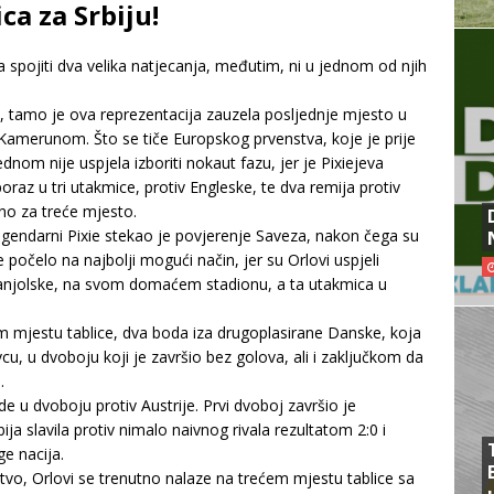
ca za Srbiju!
spojiti dva velika natjecanja, međutim, ni u jednom od njih
, tamo je ova reprezentacija zauzela posljednje mjesto u
 Kamerunom. Što se tiče Europskog prvenstva, koje je prije
nom nije uspjela izboriti nokaut fazu, jer je Pixiejeva
az u tri utakmice, protiv Engleske, te dva remija protiv
jno za treće mjesto.
 legendarni Pixie stekao je povjerenje Saveza, nakon čega su
je počelo na najbolji mogući način, jer su Orlovi uspjeli
Španjolske, na svom domaćem stadionu, a ta utakmica u
em mjestu tablice, dva boda iza drugoplasirane Danske, koja
u, u dvoboju koji je završio bez golova, ali i zaključkom da
.
 u dvoboju protiv Austrije. Prvi dvoboj završio je
ja slavila protiv nimalo naivnog rivala rezultatom 2:0 i
e nacija.
stvo, Orlovi se trenutno nalaze na trećem mjestu tablice sa