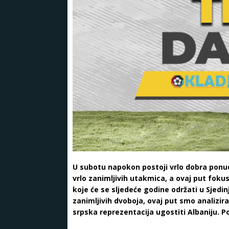
U subotu napokon postoji vrlo dobra ponud
vrlo zanimljivih utakmica, a ovaj put foku
koje će se sljedeće godine održati u Sjed
zanimljivih dvoboja, ovaj put smo analizira
srpska reprezentacija ugostiti Albaniju. P