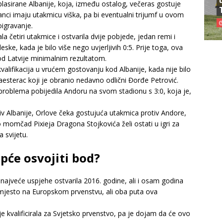
asirane Albanije, koja, između ostalog, večeras gostuje
nci imaju utakmicu viška, pa bi eventualni trijumf u ovom
igravanje.
četiri utakmice i ostvarila dvije pobjede, jedan remi i
ke, kada je bilo više nego uvjerljivih 0:5. Prije toga, ova
 Latvije minimalnim rezultatom.
kvalifikacija u vrućem gostovanju kod Albanije, kada nije bilo
esterac koji je obranio nedavno odlični Đorđe Petrović.
problema pobijedila Andoru na svom stadionu s 3:0, koja je,
 Albanije, Orlove čeka gostujuća utakmica protiv Andore,
 momčad Pixieja Dragona Stojkovića želi ostati u igri za
svijetu.
opće osvojiti bod?
najveće uspjehe ostvarila 2016. godine, ali i osam godina
i mjesto na Europskom prvenstvu, ali oba puta ova
je kvalificirala za Svjetsko prvenstvo, pa je dojam da će ovo