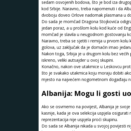
sedam osvojenih bodova, što je bod iza drugopl
kod Srbije. Naravno, treba napomenuti i da Alba
dvoboju doveo Orlove nadomak plasmana u do
Do sada je momčad Dragona Stojkovića odigrala 
jedan poraz, a u prošlom kolu kod kuće od Engles
momčad je slavila u neugodnom gostovanju kod
Naravno, treba se sjetiti i remija u prvom kolu 
golova, uz zaključak da je domaćin imao jedana
Nakon toga, Srbija je u drugom kolu bez većih 
iskreno, veliki autsajder u ovoj skupini.
Konačno, nakon ove utakmice u Leskovcu protiv
što je svakako utakmica koju moraju dobiti ako
mjesto na najvećem nogometnom događaju na 
Albanija: Mogu li gosti u
Ako se osvrnemo na povijest, Albanija je svoje 
kasnije, kada je ova selekcija uspjela osigurat
reprezentacija nije uspjela proći skupinu.
Do sada se Albanija nikada u svojoj povijesti ni