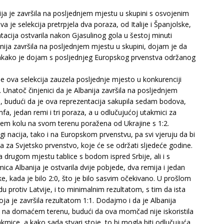
ija je završila na posljednjem mjestu u skupini s osvojenim
je selekcija pretrpjela dva poraza, od Italije i Španjolske,
tacija ostvarila nakon Gjasulinog gola u šestoj minuti
nija završila na posljednjem mjestu u skupini, dojam je da
vakako je dojam s posljednjeg Europskog prvenstva održanog
 je ova selekcija zauzela posljednje mjesto u konkurenciji
 C. Unatoč činjenici da je Albanija završila na posljednjem
, budući da je ova reprezentacija sakupila sedam bodova,
fa, jedan remi i tri poraza, a u odlučujućoj utakmici za
njem kolu na svom terenu poražena od Ukrajine s 1:2.
gi nacija, tako i na Europskom prvenstvu, pa svi vjeruju da bi
ma za Svjetsko prvenstvo, koje će se održati sljedeće godine.
 drugom mjestu tablice s bodom ispred Srbije, ali i s
ca Albanija je ostvarila dvije pobjede, dva remija i jedan
e, kada je bilo 2:0, što je bilo sasvim očekivano. U prošlom
 protiv Latvije, i to minimalnim rezultatom, s tim da ista
a je završila rezultatom 1:1. Dodajmo i da je Albanija
om na domaćem terenu, budući da ova momčad nije iskoristila
mice, a kako sada stvari stoje, to bi mogla biti odlučujuća