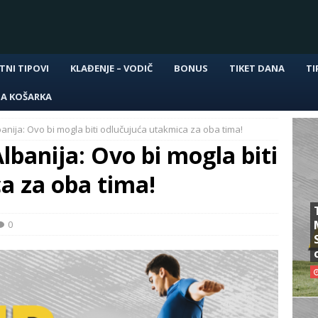
TNI TIPOVI
KLAĐENJE – VODIČ
BONUS
TIKET DANA
TI
NA KOŠARKA
banija: Ovo bi mogla biti odlučujuća utakmica za oba tima!
lbanija: Ovo bi mogla biti
a za oba tima!
0