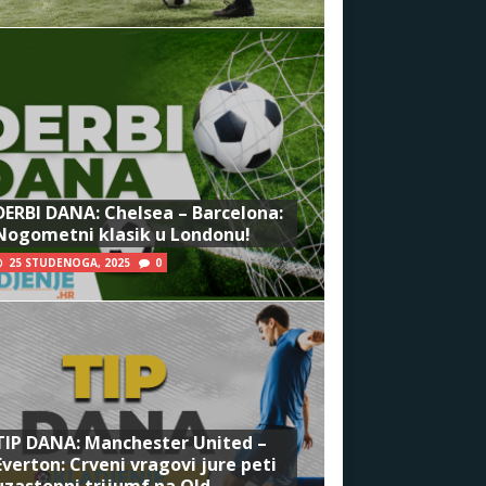
DERBI DANA: Chelsea – Barcelona:
Nogometni klasik u Londonu!
25 STUDENOGA, 2025
0
TIP DANA: Manchester United –
Everton: Crveni vragovi jure peti
uzastopni trijumf na Old