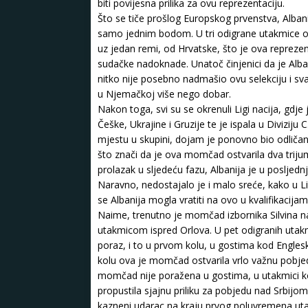
biti povijesna prilika za ovu reprezentaciju.
Što se tiče prošlog Europskog prvenstva, Alban
samo jednim bodom. U tri odigrane utakmice ova 
uz jedan remi, od Hrvatske, što je ova reprezen
sudačke nadoknade. Unatoč činjenici da je Alba
nitko nije posebno nadmašio ovu selekciju i s
u Njemačkoj više nego dobar.
Nakon toga, svi su se okrenuli Ligi nacija, gdje
Češke, Ukrajine i Gruzije te je ispala u Diviziju
mjestu u skupini, dojam je ponovno bio odličan
što znači da je ova momčad ostvarila dva trijum
prolazak u sljedeću fazu, Albanija je u posljed
Naravno, nedostajalo je i malo sreće, kako u Li
se Albanija mogla vratiti na ovo u kvalifikacija
Naime, trenutno je momčad izbornika Silvina na
utakmicom ispred Orlova. U pet odigranih utakmi
poraz, i to u prvom kolu, u gostima kod Englesk
kolu ova je momčad ostvarila vrlo važnu pobjedu
momčad nije poražena u gostima, u utakmici koj
propustila sjajnu priliku za pobjedu nad Srbij
kazneni udarac na kraju prvog poluvremena utak