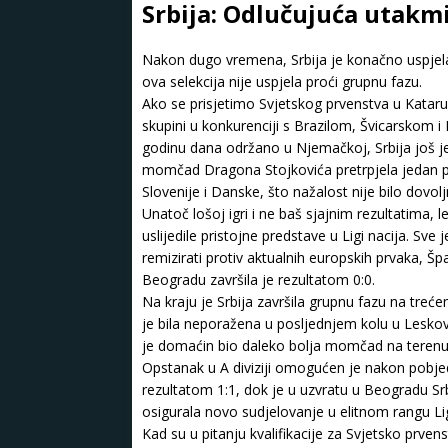
Srbija: Odlučujuća utakmi
Nakon dugo vremena, Srbija je konačno uspjela 
ova selekcija nije uspjela proći grupnu fazu.
Ako se prisjetimo Svjetskog prvenstva u Kataru
skupini u konkurenciji s Brazilom, Švicarskom i
godinu dana održano u Njemačkoj, Srbija još jed
momčad Dragona Stojkovića pretrpjela jedan por
Slovenije i Danske, što nažalost nije bilo dovol
Unatoč lošoj igri i ne baš sjajnim rezultatima,
uslijedile pristojne predstave u Ligi nacija. Sve 
remizirati protiv aktualnih europskih prvaka, 
Beogradu završila je rezultatom 0:0.
Na kraju je Srbija završila grupnu fazu na treć
je bila neporažena u posljednjem kolu u Leskovc
je domaćin bio daleko bolja momčad na terenu
Opstanak u A diviziji omogućen je nakon pobjede
rezultatom 1:1, dok je u uzvratu u Beogradu Srbi
osigurala novo sudjelovanje u elitnom rangu Lig
Kad su u pitanju kvalifikacije za Svjetsko prven