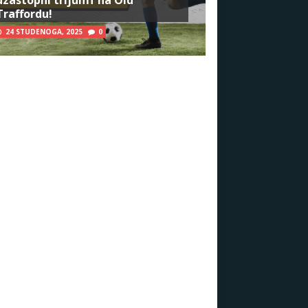
Traffordu!
24 STUDENOGA, 2025
0