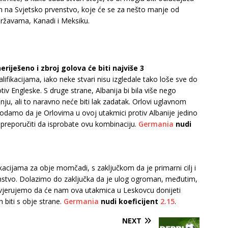
 na Svjetsko prvenstvo, koje će se za nešto manje od
ržavama, Kanadi i Meksiku.
neriješeno i zbroj golova će biti najviše 3
alifikacijama, iako neke stvari nisu izgledale tako loše sve do
v Engleske. S druge strane, Albanija bi bila više nego
u, ali to naravno neće biti lak zadatak. Orlovi uglavnom
damo da je Orlovima u ovoj utakmici protiv Albanije jedino
reporučiti da isprobate ovu kombinaciju.
Germania
nudi
kacijama za obje momčadi, s zaključkom da je primarni cilj i
venstvo. Dolazimo do zaključka da je ulog ogroman, međutim,
, vjerujemo da će nam ova utakmica u Leskovcu donijeti
h biti s obje strane.
Germania
nudi koeficijent
2.15
.
NEXT