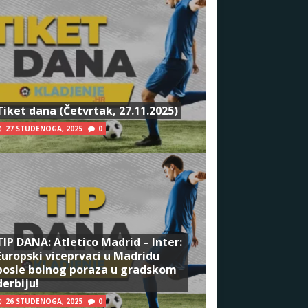
Tiket dana (Četvrtak, 27.11.2025)
27 STUDENOGA, 2025
0
TIP DANA: Atletico Madrid – Inter:
Europski viceprvaci u Madridu
posle bolnog poraza u gradskom
derbiju!
26 STUDENOGA, 2025
0