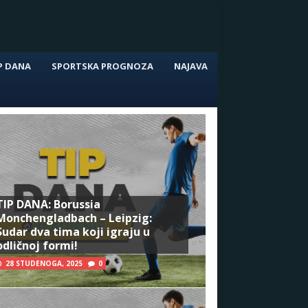
P DANA
SPORTSKA PROGNOZA
NAJAVA
TIP DANA: Borussia
Monchengladbach – Leipzig:
Sudar dva tima koji igraju u
odličnoj formi!
28 STUDENOGA, 2025
0