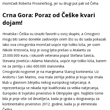
momčadi Roberta Prosinečkog, jer su drugi put pali od Čeha.
Crna Gora: Poraz od Češke kvari
dojam!
Hrvatska i Češka su izraziti favoriti u ovoj skupini, a Crnogorci
mogu biti samo donekle zadovoljni onim što su do sada pokazali.
Iako ova crnogorska momčad uopće nije toliko loša, jer osim
Nikole Krstovića, koji je ovog ljeta prešao u Atalantu za
25.000.000 eura, i iskusnih veterana poput Stefana Savića,
Stevana Jovetića i Adama Marušića, uopće nije toliko loša, barem
ne za zemlju s oko 600.000 stanovnika.
Crnogorski nogomet je na marginama Starog kontinenta. Uz
Andorru i San Marino, ova mala zemlja jedina je koja nije imala
klub u glavnom ždrijebu nekog europskog natjecanja. A
reprezentacija se nikada nije kvalificirala za velika natjecanja,
Europsko ili Svjetsko prvenstvo ili Olimpijske igre. Najbliže tome
bila je prije više od desetljeća, kada je igrala u doigravanju za
kontinentalno prvenstvo 2012. godine, kada ju je eliminirala
Češka.