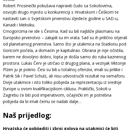
Robert Prosinečki pokušava napraviti čudo sa Sokolovima,
osvojiti drugo mjesto u konkurenciji s Hrvatskom i Češkom te
nastaviti san o Svjetskom prvenstvu sljedeće godine u SAD-u,
Kanadi i Meksiku.
Crnogorcima ne ide s Česima. Kad su bili najbliže plasmanu na
Europsko prvenstvo – zalupili su im vrata. Sad su ih prilično otjerali
od planetarnog prvenstva. Samo što je utakmica na Stadionu pod
Goricom počela, a domaćin je kapitulirao. Obrana je nije očistila,
barem ne dovoljno dobro, lopta je došla samo do ruba kaznenog
prostora. Lukas Červ je utrčao iz drugog plana, a veznjak Viktorije
Plzen ju je pokrio. Česi su bili u totalnoj ofenzivi, imali su prilike i
Patrik Sik i Pavel Schulz, ali nisu udvostručili rezultat na semaforu.
Dvije utakmice i isto toliko pobjeda za reprezentaciju iz srednje
Europe u ovom kvalifikacijskom ciklusu. Praktički, Sokoli u
Zagrebu će biti pod imperativom, očajnički im je potrebna
pobjeda da bi imali čemu se nadati dalje…
Naš prijedlog:
Hrvatska će pobijediti i zbroj golova na utakmici će biti