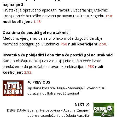
najmanje 2
Hrvatska je opravdano apsolutni favorit u večerašnjoj utakmici,
Crnoj Gori će biti teško ostvariti pozitivan rezultat u Zagrebu.
PSK
nudi koeficijent
1.48
.
Oba tima će postići gol na utakmici
Međutim, vjerujemo da se vrlo lako može dogoditi da obje
momčadi postignu gol u utakmici.
PSK
nudi koeficijent
2.50
.
Hrvatska će pobijediti i oba tima će postići gol na utakmici
Kao po običaju na kraju za vas koji jurite nešto veće kvote
predlažemo da pokušate sa ovom kombinacijom.
PSK
nudi
koeficijent
2.92
.
PREVIOUS
Tip dana košarka: Italija – Slovenija: Slovenci nisu
poraženi od Italije već 20 godina!
NEXT
DERBI DANA: Bosna i Hercegovina – Austrija: Zmajevi
dobrog raspoloženja dočekuju Austriju!