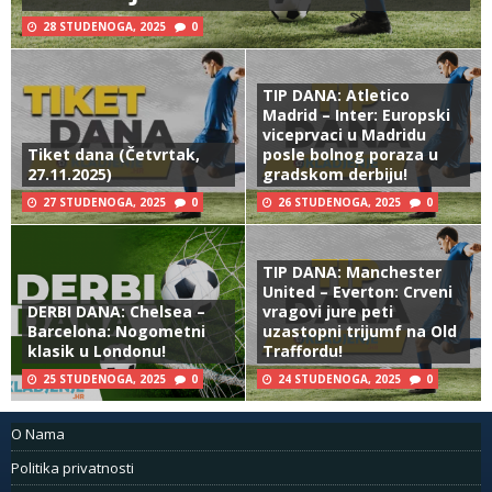
28 STUDENOGA, 2025
0
TIP DANA: Atletico
Madrid – Inter: Europski
viceprvaci u Madridu
Tiket dana (Četvrtak,
posle bolnog poraza u
27.11.2025)
gradskom derbiju!
27 STUDENOGA, 2025
0
26 STUDENOGA, 2025
0
TIP DANA: Manchester
United – Everton: Crveni
DERBI DANA: Chelsea –
vragovi jure peti
Barcelona: Nogometni
uzastopni trijumf na Old
klasik u Londonu!
Traffordu!
25 STUDENOGA, 2025
0
24 STUDENOGA, 2025
0
O Nama
Politika privatnosti