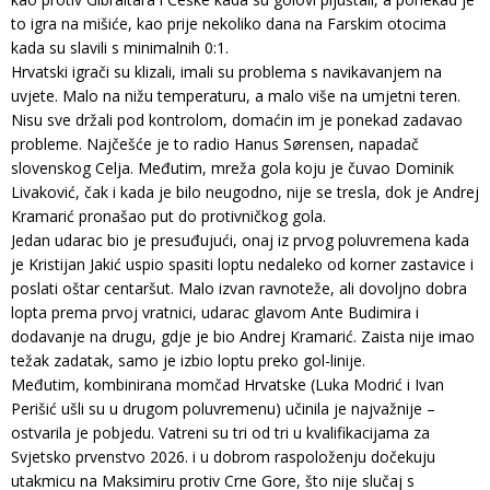
to igra na mišiće, kao prije nekoliko dana na Farskim otocima
kada su slavili s minimalnih 0:1.
Hrvatski igrači su klizali, imali su problema s navikavanjem na
uvjete. Malo na nižu temperaturu, a malo više na umjetni teren.
Nisu sve držali pod kontrolom, domaćin im je ponekad zadavao
probleme. Najčešće je to radio Hanus Sørensen, napadač
slovenskog Celja. Međutim, mreža gola koju je čuvao Dominik
Livaković, čak i kada je bilo neugodno, nije se tresla, dok je Andrej
Kramarić pronašao put do protivničkog gola.
Jedan udarac bio je presuđujući, onaj iz prvog poluvremena kada
je Kristijan Jakić uspio spasiti loptu nedaleko od korner zastavice i
poslati oštar centaršut. Malo izvan ravnoteže, ali dovoljno dobra
lopta prema prvoj vratnici, udarac glavom Ante Budimira i
dodavanje na drugu, gdje je bio Andrej Kramarić. Zaista nije imao
težak zadatak, samo je izbio loptu preko gol-linije.
Međutim, kombinirana momčad Hrvatske (Luka Modrić i Ivan
Perišić ušli su u drugom poluvremenu) učinila je najvažnije –
ostvarila je pobjedu. Vatreni su tri od tri u kvalifikacijama za
Svjetsko prvenstvo 2026. i u dobrom raspoloženju dočekuju
utakmicu na Maksimiru protiv Crne Gore, što nije slučaj s