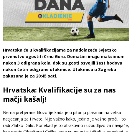
Hrvatska će u kvalifikacijama za nadolazeće Svjetsko
prvenstvo ugostiti Crnu Goru. Domaćini imaju maksimum
nakon 3 odigrana kola, dok su gosti osvojili šest bodova
nakon četiri odigrane utakmice. Utakmica u Zagrebu
zakazana je za 20:45 sati.
Hrvatska: Kvalifikacije su za nas
mačji kašalj!
Nema pretjerane filozofije kada je u pitanju plasman na velika
natjecanja za Hrvate. Nije važno kako, jedino je važno proći. I to
radi Zlatko Dalić. Ponekad je to atraktivno i uzbudljivo za navijače,
kao protiv Gibraltara i Češke kada su golovi pljuštali, a ponekad je