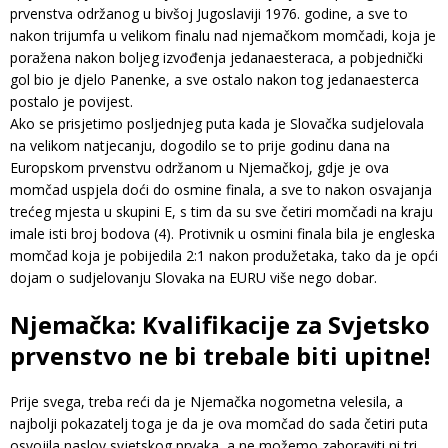
prvenstva održanog u bivšoj Jugoslaviji 1976. godine, a sve to
nakon trijumfa u velikom finalu nad njemačkom momčadi, koja je
poražena nakon boljeg izvođenja jedanaesteraca, a pobjednički
gol bio je djelo Panenke, a sve ostalo nakon tog jedanaesterca
postalo je povijest.
Ako se prisjetimo posljednjeg puta kada je Slovačka sudjelovala
na velikom natjecanju, dogodilo se to prije godinu dana na
Europskom prvenstvu održanom u Njemačkoj, gdje je ova
momčad uspjela doći do osmine finala, a sve to nakon osvajanja
trećeg mjesta u skupini E, s tim da su sve četiri momčadi na kraju
imale isti broj bodova (4). Protivnik u osmini finala bila je engleska
momčad koja je pobijedila 2:1 nakon produžetaka, tako da je opći
dojam o sudjelovanju Slovaka na EURU više nego dobar.
Njemačka: Kvalifikacije za Svjetsko
prvenstvo ne bi trebale biti upitne!
Prije svega, treba reći da je Njemačka nogometna velesila, a
najbolji pokazatelj toga je da je ova momčad do sada četiri puta
osvojila naslov svjetskog prvaka, a ne možemo zaboraviti ni tri