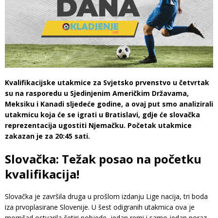
Kvalifikacijske utakmice za Svjetsko prvenstvo u četvrtak
su na rasporedu u Sjedinjenim Američkim Državama,
Meksiku i Kanadi sljedeće godine, a ovaj put smo analizirali
utakmicu koja će se igrati u Bratislavi, gdje će slovačka
reprezentacija ugostiti Njemačku. Početak utakmice
zakazan je za 20:45 sati.
Slovačka: Težak posao na početku
kvalifikacija!
Slovačka je završila druga u prošlom izdanju Lige nacija, tri boda
iza prvoplasirane Slovenije. U šest odigranih utakmica ova je
momčad ostvarila četiri pobjede, jedan remi i samo jedan poraz,