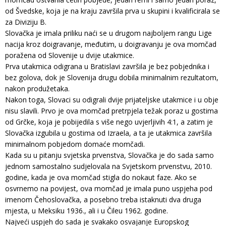
od Švedske, koja je na kraju završila prva u skupini i kvalificirala se
za Diviziju B.
Slovačka je imala priliku naći se u drugom najboljem rangu Lige
nacija kroz doigravanje, međutim, u doigravanju je ova momčad
poražena od Slovenije u dvije utakmice.
Prva utakmica odigrana u Bratislavi završila je bez pobjednika i
bez golova, dok je Slovenija drugu dobila minimalnim rezultatom,
nakon produžetaka.
Nakon toga, Slovaci su odigrali dvije prijateljske utakmice i u obje
nisu slavili. Prvo je ova momčad pretrpjela težak poraz u gostima
od Grčke, koja je pobijedila s više nego uvjerljivih 4:1, a zatim je
Slovačka izgubila u gostima od Izraela, a ta je utakmica završila
minimalnom pobjedom domaće momčadi.
Kada su u pitanju svjetska prvenstva, Slovačka je do sada samo
jednom samostalno sudjelovala na Svjetskom prvenstvu, 2010.
godine, kada je ova momčad stigla do nokaut faze. Ako se
osvrnemo na povijest, ova momčad je imala puno uspjeha pod
imenom Čehoslovačka, a posebno treba istaknuti dva druga
mjesta, u Meksiku 1936., ali i u Čileu 1962. godine.
Najveći uspjeh do sada je svakako osvajanje Europskog