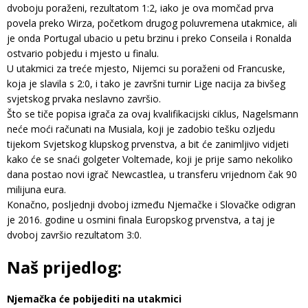
dvoboju poraženi, rezultatom 1:2, iako je ova momčad prva
povela preko Wirza, početkom drugog poluvremena utakmice, ali
je onda Portugal ubacio u petu brzinu i preko Conseila i Ronalda
ostvario pobjedu i mjesto u finalu.
U utakmici za treće mjesto, Nijemci su poraženi od Francuske,
koja je slavila s 2:0, i tako je završni turnir Lige nacija za bivšeg
svjetskog prvaka neslavno završio.
Što se tiče popisa igrača za ovaj kvalifikacijski ciklus, Nagelsmann
neće moći računati na Musiala, koji je zadobio tešku ozljedu
tijekom Svjetskog klupskog prvenstva, a bit će zanimljivo vidjeti
kako će se snaći golgeter Voltemade, koji je prije samo nekoliko
dana postao novi igrač Newcastlea, u transferu vrijednom čak 90
milijuna eura.
Konačno, posljednji dvoboj između Njemačke i Slovačke odigran
je 2016. godine u osmini finala Europskog prvenstva, a taj je
dvoboj završio rezultatom 3:0.
Naš prijedlog:
Njemačka će pobijediti na utakmici