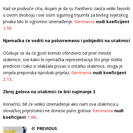
Kad se podvuče crta, dojam je da su Panthersi zaista veliki favoriti
u ovom dvoboju i sve osim sigurnog trijumfa za bivšeg svjetskog
prvaka bilo bi ogromno iznenađenje.
Germania
nudi koeficijent
1.50
.
Njemačka će voditi na poluvremenu i pobijediti na utakmici
Očekuje se da će gosti krenuti ofenzivno od prve minute
utakmice, sve kako bi njemačka reprezentacija što prije stekla
prednost i tako si olakšala posao u ostatku utakmice, stoga je
smjela preporuka isprobati prijelaz.
Germania
nudi koeficijent
2.13
.
Zbroj golova na utakmici će biti najmanje 3
Konačno, bit će veliko iznenađenje ako nam ova utakmica u
slovačkoj prijestolnici ne donese puno golova.
Germania
nudi
koeficijent
1.68
.
PREVIOUS