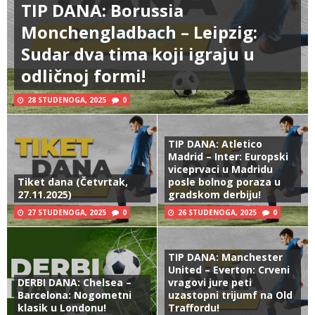
TIP DANA: Borussia
Monchengladbach – Leipzig:
Sudar dva tima koji igraju u
odličnoj formi!
28 STUDENOGA, 2025
0
TIP DANA: Atletico
Madrid – Inter: Europski
viceprvaci u Madridu
Tiket dana (Četvrtak,
posle bolnog poraza u
27.11.2025)
gradskom derbiju!
27 STUDENOGA, 2025
0
26 STUDENOGA, 2025
0
TIP DANA: Manchester
United – Everton: Crveni
DERBI DANA: Chelsea –
vragovi jure peti
Barcelona: Nogometni
uzastopni trijumf na Old
klasik u Londonu!
Traffordu!