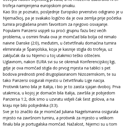
trofeja namijenjena europskom prvaku.
Kao što je poznato, posljednje Europsko prvenstvo odigrano je u
Njemačkoj, pa je svakako logično da je ova zemlja prije početka
turnira proglašena prvim favoritom za njegovo osvajanje.
Popularni Panzersi uspjeli su proći grupnu fazu bez većih
problema, u osmini finala ova je momčad bila bolja od nimalo
naivne Danske (2:0), međutim, u četvrtfinalu domaćina turnira
eliminirala je Španjolska, koja je kasnije stigla do trofeja, uz
zaključak da su Nijemci u toj utakmici teško oštećeni.
Uglavnom, nakon EURA svi su se okrenuli Konferencijskoj ligi,
gdje je ova momčad stigla do prvog mjesta na tablici s pet
bodova prednosti pred drugoplasiranom Nizozemskom, te su
tako Panzersi osigurali mjesto u četvrtfinalu Lige nacija.
Protivnik tamo bila je Italija, i bio je to zaista sjajan dvoboj. Prva
utakmica, u kojoj je domaćin bila Italija, završila je pobjedom
Panzersa 1:2, dok smo u uzvratu vidjeli čak šest golova, a na
kraju nije bilo pobjednika (3:3).
Sve je to značilo da je momčad Juliana Nagelsmanna osigurala
mjesto na završnom turniru, a protivnik za mjesto u velikom
finalu bila je portugalska momčad. Nažalost, Nijemci su u tom