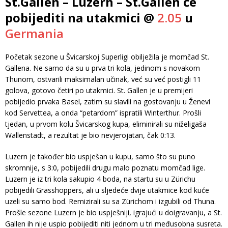
St.Gallen – Luzern – St.Gallen će
pobijediti na utakmici @
2.05
u
Germania
Početak sezone u Švicarskoj Superligi obilježila je momčad St.
Gallena. Ne samo da su u prva tri kola, jedinom s novakom
Thunom, ostvarili maksimalan učinak, već su već postigli 11
golova, gotovo četiri po utakmici. St. Gallen je u premijeri
pobijedio prvaka Basel, zatim su slavili na gostovanju u Ženevi
kod Servettea, a onda “petardom” ispratili Winterthur. Prošli
tjedan, u prvom kolu Švicarskog kupa, eliminirali su niželigaša
Wallenstadt, a rezultat je bio nevjerojatan, čak 0:13.
Luzern je također bio uspješan u kupu, samo što su puno
skromnije, s 3:0, pobijedili drugu malo poznatu momčad lige.
Luzern je iz tri kola sakupio 4 boda, na startu su u Zürichu
pobijedili Grasshoppers, ali u sljedeće dvije utakmice kod kuće
uzeli su samo bod. Remizirali su sa Zürichom i izgubili od Thuna.
Prošle sezone Luzern je bio uspješniji, igrajući u doigravanju, a St.
Gallen ih nije uspio pobijediti niti jednom u tri međusobna susreta.