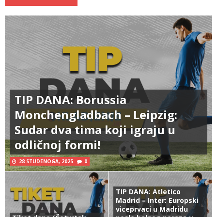
TIP DANA: Borussia
Monchengladbach – Leipzig:
Sudar dva tima koji igraju u
odličnoj formi!
28 STUDENOGA, 2025
0
TIP DANA: Atletico
Madrid – Inter: Europski
viceprvaci u Madridu