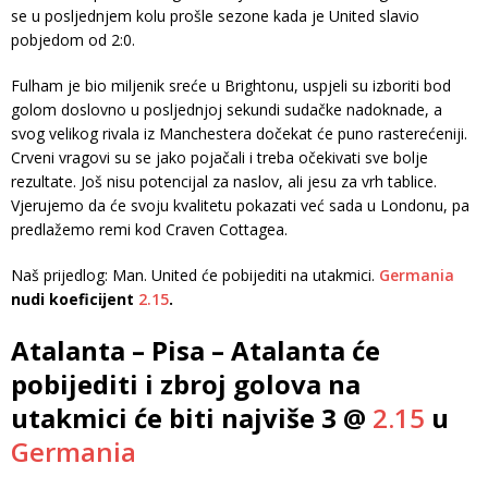
se u posljednjem kolu prošle sezone kada je United slavio
pobjedom od 2:0.
Fulham je bio miljenik sreće u Brightonu, uspjeli su izboriti bod
golom doslovno u posljednjoj sekundi sudačke nadoknade, a
svog velikog rivala iz Manchestera dočekat će puno rasterećeniji.
Crveni vragovi su se jako pojačali i treba očekivati ​​sve bolje
rezultate. Još nisu potencijal za naslov, ali jesu za vrh tablice.
Vjerujemo da će svoju kvalitetu pokazati već sada u Londonu, pa
predlažemo remi kod Craven Cottagea.
Naš prijedlog: Man. United će pobijediti na utakmici.
Germania
nudi koeficijent
2.15
.
Atalanta – Pisa – Atalanta će
pobijediti i zbroj golova na
utakmici će biti najviše 3 @
2.15
u
Germania