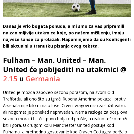
Danas je vrlo bogata ponuda, a mi smo za vas pripremili
najzanimljivije utakmice koje, po našem mišljenju, imaju
najveće šanse za prolazak. Napominjemo da su koeficijenti
bili aktualni u trenutku pisanja ovog teksta.
Fulham – Man. United – Man.
United će pobijediti na utakmici @
2.15
u
Germania
United je možda započeo sezonu porazom, na svom Old
Traffordu, ali ono što su igrači Rubena Amorima pokazali protiv
Arsenala nije bilo nimalo loše. Crveni vragovi nisu zaslužili vatru,
ali nogomet je ponekad nepravedan. Nema razloga za očaj, ova
sezona mora, i bit će, puno bolja od prošle, a realno teško može
biti i gora. U drugom kolu Manchester United gostuje kod
Fulhama, a prethodno gostovanje kod Craven Cottagea održalo