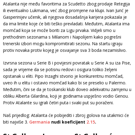
Atalanta nije među favoritima za Scudetto zbog prodaje Retegija
ili eventualno Lukmana, već zbog promjene na klupi. Ivan Jurić je
Gasperinijev učenik, ali njegova dosadašnja karijera pokazala je
da ima limite koje će biti teško prevladati. Međutim, Atalanta ima
momčad koja se može boriti za Ligu prvaka. Vidjeli smo u
prethodnim sezonama s Milanom i Napolijem kako pogrešni
trenerski izbori mogu kompromitirati sezonu. Na startu igraju
protiv novaka protiv kojeg je osvajanje sva 3 boda nezamislivo.
Izvrsna sezona u Serie B i povijesni povratak u Serie A su iza Pise,
sada je vrijeme da se potisnu redovi i osigura toliko željeni
opstanak u eliti. Pipo Inzaghi stvorio je konkurentnu momčad,
uveo ih u elitu i ostavio momčad kako bi se preselio u Palermo.
Međutim, čini se da je toskanski klub doveo adekvatnu zamjenu u
obliku Alberta Gilardina, koji je godinama uspješno vodio Genou.
Protiv Atalante su igrali četiri puta i svaki put su poraženi.
Naš prijedlog: Atalanta će pobijediti i zbroj golova na utakmici će
biti najviše 3.
Germania
nudi koeficijent
2.15
.