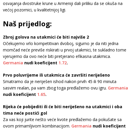
osvajanja dvostruke krune u Armeniji dali priliku da se okuša na
većoj pozornici, u kvalitetnijoj ligi.
Naš prijedlog:
Zbroj golova na utakmici će biti najviše 2
Očekujemo vrlo kompetitivan dvoboj, sigurno je da niti jedna
momčad neće previše riskirati u prvoj utakmici, te sukladno tome
vjerujemo da ovo neće biti pretjerano efikasna utakmica.
Germania
nudi koeficijent
1.72
.
Prvo poluvrijeme ili utakmica će završiti neriješeno
Smatramo da je neriješen ishod nakon prvih 45 ili 90 minuta
sasvim realan, pa vam zbog toga predlažemo ovu igru.
Germania
nudi koeficijent
1.65
.
Rijeka će pobijediti ili će biti neriješeno na utakmici i oba
tima neće postići gol
Za vas koji jurite nešto veće kvote predlažemo da pokušate sa
ovom primamljivom kombinacijom.
Germania
nudi koeficijent