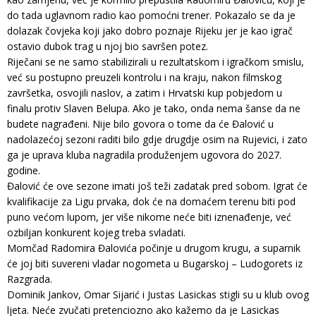
do tada uglavnom radio kao pomoćni trener. Pokazalo se da je
dolazak čovjeka koji jako dobro poznaje Rijeku jer je kao igrač
ostavio dubok trag u njoj bio savršen potez.
Riječani se ne samo stabilizirali u rezultatskom i igračkom smislu,
već su postupno preuzeli kontrolu i na kraju, nakon filmskog
završetka, osvojili naslov, a zatim i Hrvatski kup pobjedom u
finalu protiv Slaven Belupa. Ako je tako, onda nema šanse da ne
budete nagrađeni. Nije bilo govora o tome da će Đalović u
nadolazećoj sezoni raditi bilo gdje drugdje osim na Rujevici, i zato
ga je uprava kluba nagradila produženjem ugovora do 2027.
godine.
Đalović će ove sezone imati još teži zadatak pred sobom. Igrat će
kvalifikacije za Ligu prvaka, dok će na domaćem terenu biti pod
puno većom lupom, jer više nikome neće biti iznenađenje, već
ozbiljan konkurent kojeg treba svladati.
Momčad Radomira Đalovića počinje u drugom krugu, a suparnik
će joj biti suvereni vladar nogometa u Bugarskoj – Ludogorets iz
Razgrada.
Dominik Jankov, Omar Sijarić i Justas Lasickas stigli su u klub ovog
ljeta. Neće zvučati pretenciozno ako kažemo da je Lasickas