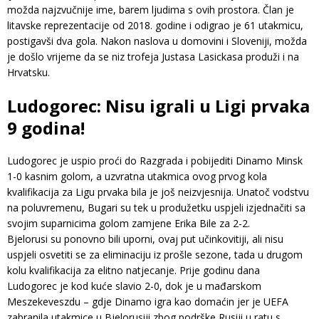
možda najzvučnije ime, barem ljudima s ovih prostora. Član je
litavske reprezentacije od 2018. godine i odigrao je 61 utakmicu,
postigavši dva gola. Nakon naslova u domovini i Sloveniji, možda
je došlo vrijeme da se niz trofeja Justasa Lasickasa produži i na
Hrvatsku.
Ludogorec: Nisu igrali u Ligi prvaka
9 godina!
Ludogorec je uspio proći do Razgrada i pobijediti Dinamo Minsk
1-0 kasnim golom, a uzvratna utakmica ovog prvog kola
kvalifikacija za Ligu prvaka bila je još neizvjesnija. Unatoč vodstvu
na poluvremenu, Bugari su tek u produžetku uspjeli izjednačiti sa
svojim suparnicima golom zamjene Erika Bile za 2-2.
Bjelorusi su ponovno bili uporni, ovaj put učinkovitiji, ali nisu
uspjeli osvetiti se za eliminaciju iz prošle sezone, tada u drugom
kolu kvalifikacija za elitno natjecanje. Prije godinu dana
Ludogorec je kod kuće slavio 2-0, dok je u mađarskom
Meszekeveszdu – gdje Dinamo igra kao domaćin jer je UEFA
zabranila utakmice u Bjelorusiji zbog podrške Rusiji u ratu s