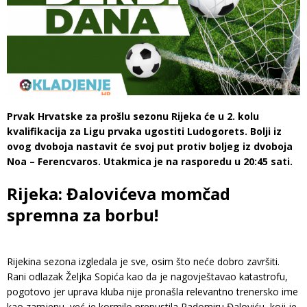
Prvak Hrvatske za prošlu sezonu Rijeka će u 2. kolu
kvalifikacija za Ligu prvaka ugostiti Ludogorets. Bolji iz
ovog dvoboja nastavit će svoj put protiv boljeg iz dvoboja
Noa – Ferencvaros. Utakmica je na rasporedu u 20:45 sati.
Rijeka: Đalovićeva momčad
spremna za borbu!
Rijekina sezona izgledala je sve, osim što neće dobro završiti.
Rani odlazak Željka Sopića kao da je nagovještavao katastrofu,
pogotovo jer uprava kluba nije pronašla relevantno trenersko ime
kao zamjenu, već je kormilo prepustila Radomiru Đaloviću, koji je