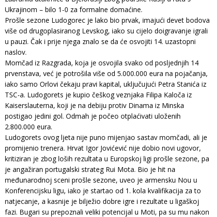
Ukrajinom – bilo 1-0 za formalne domaćine.
Prošle sezone Ludogorec je lako bio prvak, imajući devet bodova
više od drugoplasiranog Levskog, iako su cijelo doigravanje igrali
u pauzi. Čak i prije njega znalo se da će osvojiti 14. uzastopni
naslov.
Momčad iz Razgrada, koja je osvojila svako od posljednjih 14
prvenstava, već je potrošila više od 5.000.000 eura na pojačanja,
iako samo Orlovi čekaju pravi kapital, uključujući Petra Stanića iz
TSC-a. Ludogorets je kupio češkog veznjaka Filipa Kaloča iz
Kaiserslauterna, koji je na debiju protiv Dinama iz Minska
postigao jedini gol. Odmah je počeo otplaćivati uloženih
2.800.000 eura.
Ludogorets ovog ljeta nije puno mijenjao sastav momčadi, ali je
promijenio trenera. Hrvat Igor Jovićević nije dobio novi ugovor,
kritiziran je zbog loših rezultata u Europskoj ligi prošle sezone, pa
je angažiran portugalski strateg Rui Mota. Bio je hit na
međunarodnoj sceni prošle sezone, uveo je armensku Nou u
Konferencijsku ligu, iako je startao od 1. kola kvalifikacija za to
natjecanje, a kasnije je bilježio dobre igre i rezultate u ligaškoj
fazi. Bugari su prepoznali veliki potencijal u Moti, pa su mu nakon