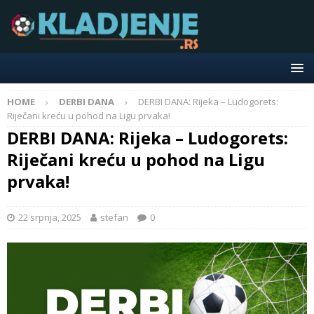
HOME
DERBI DANA
DERBI DANA: Rijeka – Ludogorets:
Riječani kreću u pohod na Ligu prvaka!
DERBI DANA: Rijeka – Ludogorets:
Riječani kreću u pohod na Ligu
prvaka!
22 srpnja, 2025
stefan
0