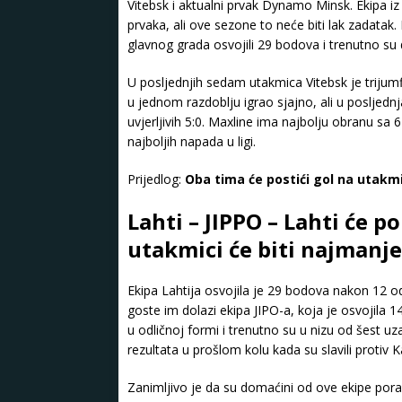
Vitebsk i aktualni prvak Dynamo Minsk. Ekipa i
prvaka, ali ove sezone to neće biti lak zadatak
glavnog grada osvojili 29 bodova i trenutno su dr
U posljednjih sedam utakmica Vitebsk je trijum
u jednom razdoblju igrao sjajno, ali u posljednj
uvjerljivih 5:0. Maxline ima najbolju obranu sa
najboljih napada u ligi.
Prijedlog:
Oba tima će postići gol na utakmi
Lahti – JIPPO – Lahti će po
utakmici će biti najmanj
Ekipa Lahtija osvojila je 29 bodova nakon 12 od
goste im dolazi ekipa JIPO-a, koja je osvojila 1
u odličnoj formi i trenutno su u nizu od šest uz
rezultata u prošlom kolu kada su slavili protiv 
Zanimljivo je da su domaćini od ove ekipe pora