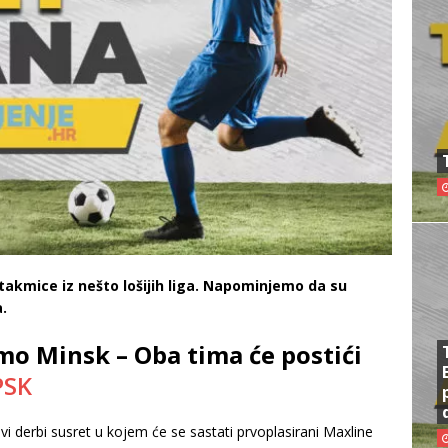
takmice iz nešto lošijih liga. Napominjemo da su
a.
o Minsk – Oba tima će postići
PSK
avi derbi susret u kojem će se sastati prvoplasirani Maxline