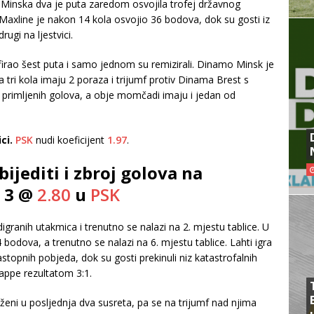
z Minska dva je puta zaredom osvojila trofej državnog
. Maxline je nakon 14 kola osvojio 36 bodova, dok su gosti iz
ugi na ljestvici.
firao šest puta i samo jednom su remizirali. Dinamo Minsk je
a tri kola imaju 2 poraza i trijumf protiv Dinama Brest s
 6 primljenih golova, a obje momčadi imaju i jedan od
ci.
PSK
nudi koeficijent
1.97
.
bijediti i zbroj golova na
e 3 @
2.80
u
PSK
igranih utakmica i trenutno se nalazi na 2. mjestu tablice. U
4 bodova, a trenutno se nalazi na 6. mjestu tablice. Lahti igra
astopnih pobjeda, dok su gosti prekinuli niz katastrofalnih
Kappe rezultatom 3:1.
ženi u posljednja dva susreta, pa se na trijumf nad njima