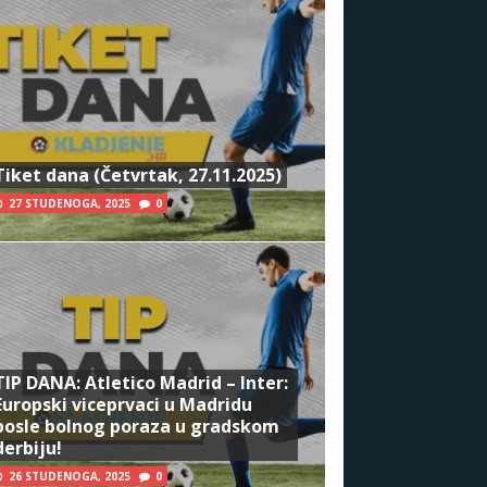
Tiket dana (Četvrtak, 27.11.2025)
27 STUDENOGA, 2025
0
TIP DANA: Atletico Madrid – Inter:
Europski viceprvaci u Madridu
posle bolnog poraza u gradskom
derbiju!
26 STUDENOGA, 2025
0