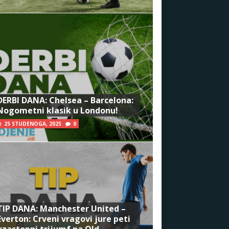
DERBI DANA: Chelsea – Barcelona:
Nogometni klasik u Londonu!
25 STUDENOGA, 2025
0
TIP DANA: Manchester United –
Everton: Crveni vragovi jure peti
uzastopni trijumf na Old