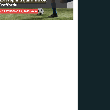
Traffordu!
24 STUDENOGA, 2025
0