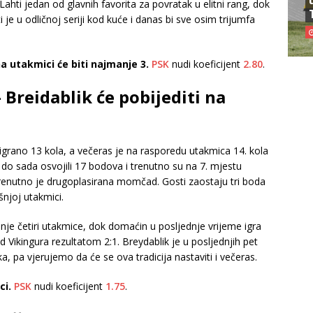
hti jedan od glavnih favorita za povratak u elitni rang, dok
ti je u odličnoj seriji kod kuće i danas bi sve osim trijumfa
na utakmici će biti najmanje 3.
PSK
nudi koeficijent
2.80
.
 Breidablik će pobijediti na
igrano 13 kola, a večeras je na rasporedu utakmica 14. kola
 do sada osvojili 17 bodova i trenutno su na 7. mjestu
 trenutno je drugoplasirana momčad. Gosti zaostaju tri boda
šnjoj utakmici.
nje četiri utakmice, dok domaćin u posljednje vrijeme igra
 Vikingura rezultatom 2:1. Breydablik je u posljednjih pet
a, pa vjerujemo da će se ova tradicija nastaviti i večeras.
ci.
PSK
nudi koeficijent
1.75
.