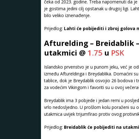
čeka od 2023. godine. Treba napomenuti da je La
je gostima jedini cilj opstanak u drugoj ligi. Lah
bilo veliko iznenađenje.
Prijedlog:
Lahti će pobijediti i zbroj golova 
Afturelding – Breidablik –
utakmici @
1.75
u
PSK
Islandsko prvenstvo je u punom jeku, već je od
između Aftureldinga i Breydablika. Domaćini su
tablice, dok je Breydablik osvojio 26 bodova i
za vodećim Vikingom i favoriti su u ovoj večera
Breydablik ima 3 pobjede i jedan remi u posljed
vrlo nedosljedno. U prošlom kolu poraženi su od
utakmica uvijek trijumfirao protiv ovog protivnik
Prijedlog:
Breidablik će pobijediti na utakmi