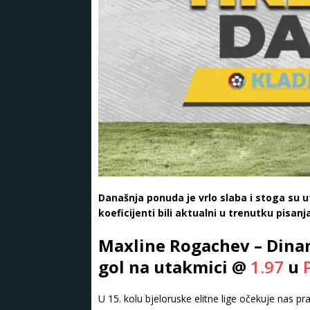
Današnja ponuda je vrlo slaba i stoga su u
koeficijenti bili aktualni u trenutku pisanj
Maxline Rogachev – Dinam
gol na utakmici @
1.97
u
U 15. kolu bjeloruske elitne lige očekuje nas pr