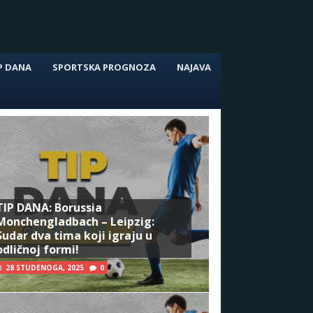
P DANA
SPORTSKA PROGNOZA
NAJAVA
TIP DANA: Borussia
Monchengladbach – Leipzig:
Sudar dva tima koji igraju u
odličnoj formi!
28 STUDENOGA, 2025
0