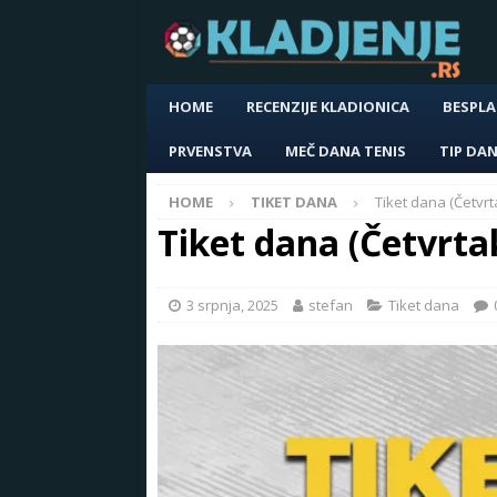
HOME
RECENZIJE KLADIONICA
BESPLA
PRVENSTVA
MEČ DANA TENIS
TIP DA
HOME
TIKET DANA
Tiket dana (Četvrt
Tiket dana (Četvrta
3 srpnja, 2025
stefan
Tiket dana