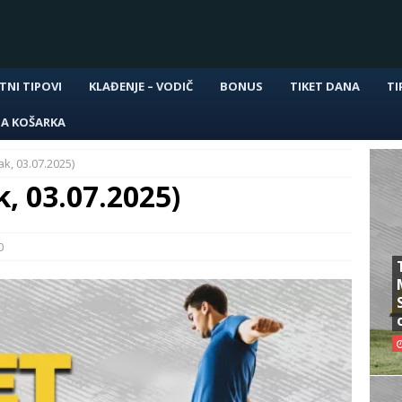
TNI TIPOVI
KLAĐENJE – VODIČ
BONUS
TIKET DANA
TI
NA KOŠARKA
ak, 03.07.2025)
k, 03.07.2025)
0