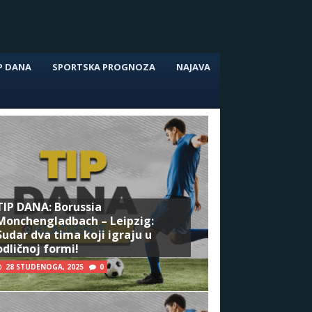
P DANA
SPORTSKA PROGNOZA
NAJAVA
TIP DANA: Borussia
Monchengladbach – Leipzig:
Sudar dva tima koji igraju u
odličnoj formi!
28 STUDENOGA, 2025
0