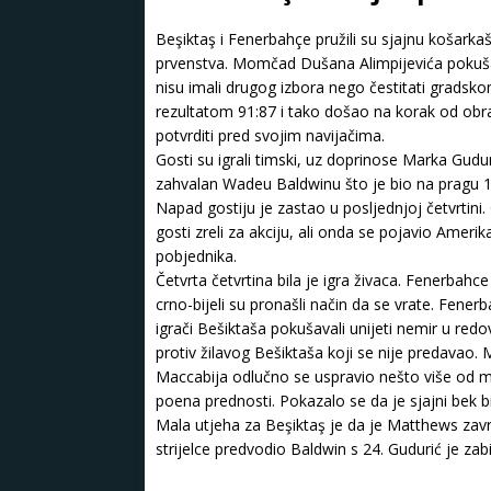
Beşiktaş i Fenerbahçe pružili su sjajnu košarkaš
prvenstva. Momčad Dušana Alimpijevića pokušala 
nisu imali drugog izbora nego čestitati gradskom
rezultatom 91:87 i tako došao na korak od obr
potvrditi pred svojim navijačima.
Gosti su igrali timski, uz doprinose Marka Gud
zahvalan Wadeu Baldwinu što je bio na pragu 15
Napad gostiju je zastao u posljednjoj četvrtini
gosti zreli za akciju, ali onda se pojavio Ameri
pobjednika.
Četvrta četvrtina bila je igra živaca. Fenerbahce
crno-bijeli su pronašli način da se vrate. Fen
igrači Bešiktaša pokušavali unijeti nemir u red
protiv žilavog Bešiktaša koji se nije predavao.
Maccabija odlučno se uspravio nešto više od min
poena prednosti. Pokazalo se da je sjajni bek bi
Mala utjeha za Beşiktaş je da je Matthews završ
strijelce predvodio Baldwin s 24. Gudurić je zabi