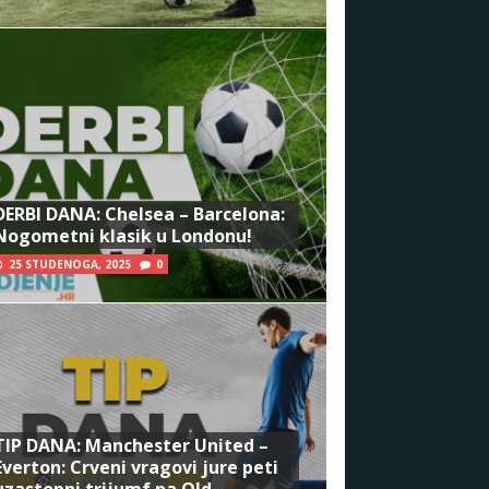
DERBI DANA: Chelsea – Barcelona:
Nogometni klasik u Londonu!
25 STUDENOGA, 2025
0
TIP DANA: Manchester United –
Everton: Crveni vragovi jure peti
uzastopni trijumf na Old