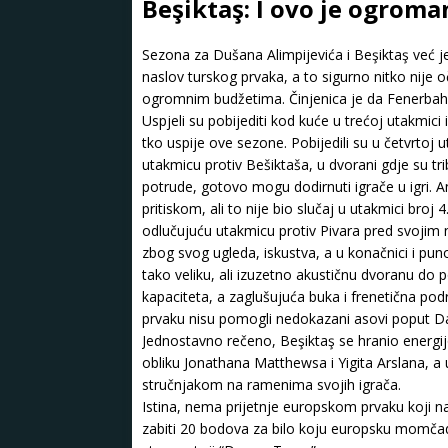
Beşiktaş: I ovo je ogroma
Sezona za Dušana Alimpijevića i Beşiktaş već je 
naslov turskog prvaka, a to sigurno nitko nije 
ogromnim budžetima. Činjenica je da Fenerbahçe v
Uspjeli su pobijediti kod kuće u trećoj utakmici 
tko uspije ove sezone. Pobijedili su u četvrtoj
utakmicu protiv Bešiktaša, u dvorani gdje su tri
potrude, gotovo mogu dodirnuti igrače u igri. 
pritiskom, ali to nije bio slučaj u utakmici br
odlučujuću utakmicu protiv Pivara pred svojim na
zbog svog ugleda, iskustva, a u konačnici i puno
tako veliku, ali izuzetno akustičnu dvoranu do p
kapaciteta, a zaglušujuća buka i frenetična p
prvaku nisu pomogli nedokazani asovi poput Da
Jednostavno rečeno, Beşiktaş se hranio energijo
obliku Jonathana Matthewsa i Yigita Arslana, a u
stručnjakom na ramenima svojih igrača.
Istina, nema prijetnje europskom prvaku koji n
zabiti 20 bodova za bilo koju europsku momčad, 