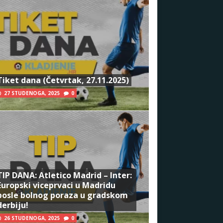
Tiket dana (Četvrtak, 27.11.2025)
27 STUDENOGA, 2025
0
TIP DANA: Atletico Madrid – Inter:
Europski viceprvaci u Madridu
posle bolnog poraza u gradskom
derbiju!
26 STUDENOGA, 2025
0