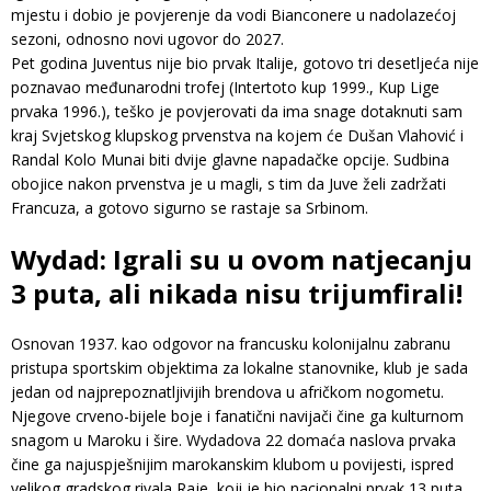
mjestu i dobio je povjerenje da vodi Bianconere u nadolazećoj
sezoni, odnosno novi ugovor do 2027.
Pet godina Juventus nije bio prvak Italije, gotovo tri desetljeća nije
poznavao međunarodni trofej (Intertoto kup 1999., Kup Lige
prvaka 1996.), teško je povjerovati da ima snage dotaknuti sam
kraj Svjetskog klupskog prvenstva na kojem će Dušan Vlahović i
Randal Kolo Munai biti dvije glavne napadačke opcije. Sudbina
obojice nakon prvenstva je u magli, s tim da Juve želi zadržati
Francuza, a gotovo sigurno se rastaje sa Srbinom.
Wydad: Igrali su u ovom natjecanju
3 puta, ali nikada nisu trijumfirali!
Osnovan 1937. kao odgovor na francusku kolonijalnu zabranu
pristupa sportskim objektima za lokalne stanovnike, klub je sada
jedan od najprepoznatljivijih brendova u afričkom nogometu.
Njegove crveno-bijele boje i fanatični navijači čine ga kulturnom
snagom u Maroku i šire. Wydadova 22 domaća naslova prvaka
čine ga najuspješnijim marokanskim klubom u povijesti, ispred
velikog gradskog rivala Raje, koji je bio nacionalni prvak 13 puta.