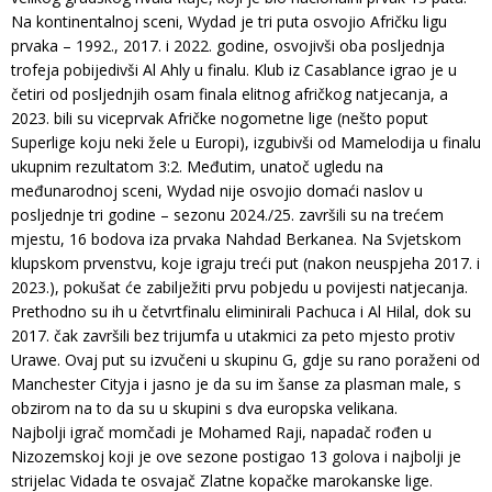
Na kontinentalnoj sceni, Wydad je tri puta osvojio Afričku ligu
prvaka – 1992., 2017. i 2022. godine, osvojivši oba posljednja
trofeja pobijedivši Al Ahly u finalu. Klub iz Casablance igrao je u
četiri od posljednjih osam finala elitnog afričkog natjecanja, a
2023. bili su viceprvak Afričke nogometne lige (nešto poput
Superlige koju neki žele u Europi), izgubivši od Mamelodija u finalu
ukupnim rezultatom 3:2. Međutim, unatoč ugledu na
međunarodnoj sceni, Wydad nije osvojio domaći naslov u
posljednje tri godine – sezonu 2024./25. završili su na trećem
mjestu, 16 bodova iza prvaka Nahdad Berkanea. Na Svjetskom
klupskom prvenstvu, koje igraju treći put (nakon neuspjeha 2017. i
2023.), pokušat će zabilježiti prvu pobjedu u povijesti natjecanja.
Prethodno su ih u četvrtfinalu eliminirali Pachuca i Al Hilal, dok su
2017. čak završili bez trijumfa u utakmici za peto mjesto protiv
Urawe. Ovaj put su izvučeni u skupinu G, gdje su rano poraženi od
Manchester Cityja i jasno je da su im šanse za plasman male, s
obzirom na to da su u skupini s dva europska velikana.
Najbolji igrač momčadi je Mohamed Raji, napadač rođen u
Nizozemskoj koji je ove sezone postigao 13 golova i najbolji je
strijelac Vidada te osvajač Zlatne kopačke marokanske lige.