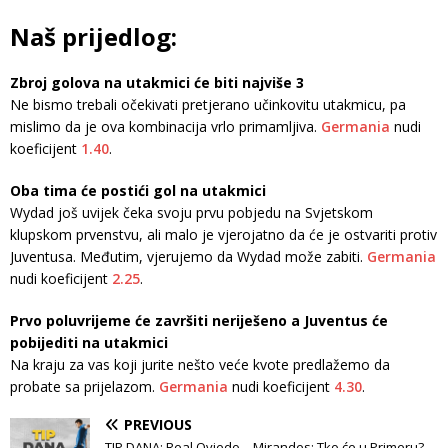
Naš prijedlog:
Zbroj golova na utakmici će biti najviše 3
Ne bismo trebali očekivati ​​pretjerano učinkovitu utakmicu, pa
mislimo da je ova kombinacija vrlo primamljiva.
Germania
nudi
koeficijent
1.40
.
Oba tima će postići gol na utakmici
Wydad još uvijek čeka svoju prvu pobjedu na Svjetskom
klupskom prvenstvu, ali malo je vjerojatno da će je ostvariti protiv
Juventusa. Međutim, vjerujemo da Wydad može zabiti.
Germania
nudi koeficijent
2.25
.
Prvo poluvrijeme će završiti neriješeno a Juventus će
pobijediti na utakmici
Na kraju za vas koji jurite nešto veće kvote predlažemo da
probate sa prijelazom.
Germania
nudi koeficijent
4.30
.
PREVIOUS
TIP DANA: Real Oviedo – Mirandes: Tko će u Primeru?