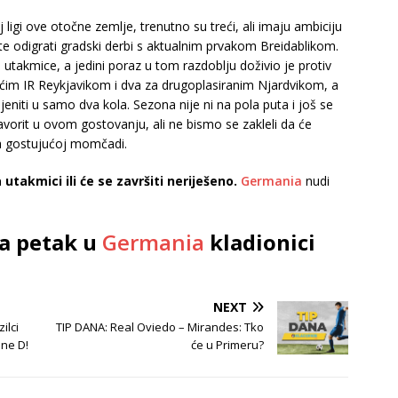
igi ove otočne zemlje, trenutno su treći, ali imaju ambiciju
litu te odigrati gradski derbi s aktualnim prvakom Breidablikom.
i utakmice, a jedini poraz u tom razdoblju doživio je protiv
ćim IR Reykjavikom i dva za drugoplasiranim Njardvikom, a
eniti u samo dva kola. Sezona nije ni na pola puta i još se
vorit u ovom gostovanju, ali ne bismo se zakleli da će
na gostujućoj momčadi.
utakmici ili će se završiti neriješeno.
Germania
nudi
za petak u
Germania
kladionici
NEXT
ilci
TIP DANA: Real Oviedo – Mirandes: Tko
ine D!
će u Primeru?