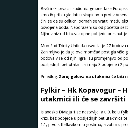
Bivši irski prvaci i sudionici grupne faze Europsk
smo ih priliku gledati u skupinama protiv Arsena
čini se da su odlučni odmah se vratiti među elit
osvojena boda. Neporaženi su od početka sezone
Njihov niz od tri uzastopne pobjede prekinut je 
Momčad Trinity Uniteda osvojila je 27 bodova na
Zanimljivo je da je ova momčad postigla više go
bodova više od njih. Igrali su promjenjivo od 
posljednjih pet utakmica imaju 3 pobjede i 2 por
Prijedlog:
Zbroj golova na utakmici će biti 
Fylkir – Hk Kopavogur – H
utakmici ili će se završit
Islandska Divizija 1 se nastavlja, a u 9. kolu
krizi, bez pobjede u posljednjih pet utakmica te
1:1, prvo s Keflavikom u gostima, a zatim s pr