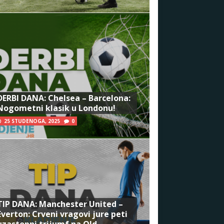
DERBI DANA: Chelsea – Barcelona:
Nogometni klasik u Londonu!
25 STUDENOGA, 2025
0
TIP DANA: Manchester United –
Everton: Crveni vragovi jure peti
uzastopni trijumf na Old