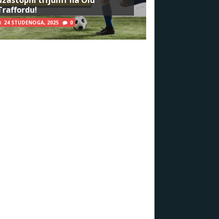
Traffordu!
24 STUDENOGA, 2025
0