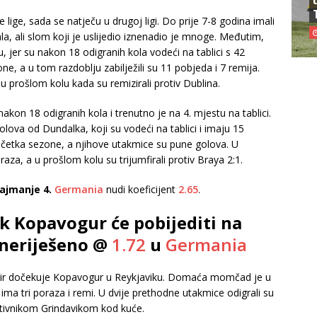
e lige, sada se natječu u drugoj ligi. Do prije 7-8 godina imali
la, ali slom koji je uslijedio iznenadio je mnoge. Međutim,
u, jer su nakon 18 odigranih kola vodeći na tablici s 42
, a u tom razdoblju zabilježili su 11 pobjeda i 7 remija.
u prošlom kolu kada su remizirali protiv Dublina.
kon 18 odigranih kola i trenutno je na 4. mjestu na tablici.
lova od Dundalka, koji su vodeći na tablici i imaju 15
početka sezone, a njihove utakmice su pune golova. U
aza, a u prošlom kolu su trijumfirali protiv Braya 2:1.
najmanje 4.
Germania
nudi koeficijent
2.65
.
k Kopavogur će pobijediti na
i neriješeno @
1.72
u
Germania
 Fylkir dočekuje Kopavogur u Reykjaviku. Domaća momčad je u
 ima tri poraza i remi. U dvije prethodne utakmice odigrali su
otivnikom Grindavikom kod kuće.