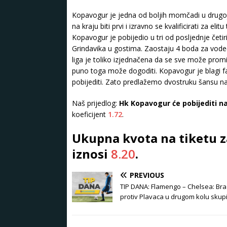
Kopavogur je jedna od boljih momčadi u drugoj l
na kraju biti prvi i izravno se kvalificirati za e
Kopavogur je pobijedio u tri od posljednje četir
Grindavika u gostima. Zaostaju 4 boda za vode
liga je toliko izjednačena da se sve može promij
puno toga može dogoditi. Kopavogur je blagi fa
pobijediti. Zato predlažemo dvostruku šansu 
Naš prijedlog:
Hk Kopavogur će pobijediti na 
koeficijent
1.72
.
Ukupna kvota na tiketu 
iznosi
8.20
.
PREVIOUS
TIP DANA: Flamengo – Chelsea: Braz
protiv Plavaca u drugom kolu skup