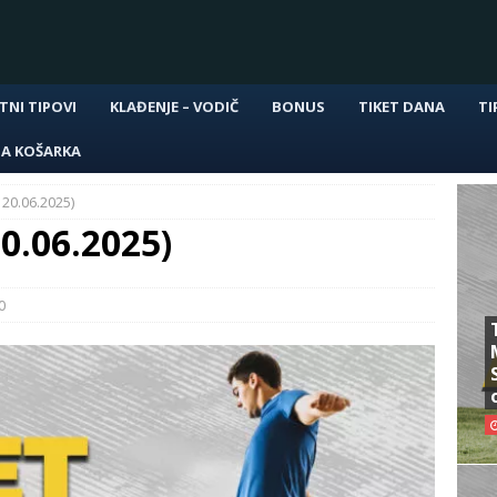
TNI TIPOVI
KLAĐENJE – VODIČ
BONUS
TIKET DANA
TI
NA KOŠARKA
 20.06.2025)
20.06.2025)
0