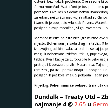
ostvarili bez ikakvih problema. Ove sezone bi 
formu momčadi. Waterford je bez pobjede u posl
porazom. Ovaj loš niz dolazi nakon izvanrednog
zaredom, nešto što nisu vidjeli otkad su članovi
i tamo ih je pobijedio vrlo slab Rovers. Waterfo
posljednje dvije momčadi, Sligo Roversom i Co
Momčad iz irske prijestolnice igra izvrsno ove 
mjestu. Bohemians je sada drugi na tablici, 9 
iza svojih gradskih rivala, tako da bi se taj ja
mogu li Bohemians izdržati utrku s, prije sveg
tablice. Kvalifikacije za Europu bile bi veliki 
pretrpjeli 8 poraza u prvih 19 utakmica. Tajna 
remizirali, pa uz 8 poraza imaju 11 pobjeda. Po
posljednjih pet kola imaju 5 pobjeda i jedan po
Prijedlog:
Bohemians će pobijediti na utakm
Dundalk – Treaty Utd – Zb
najmanje 4 @
2.65
u
Germ