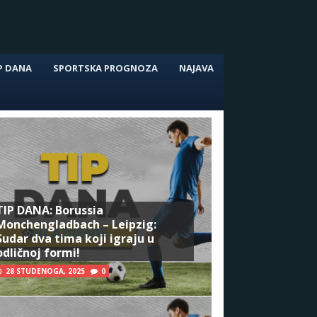
P DANA
SPORTSKA PROGNOZA
NAJAVA
TIP DANA: Borussia
Monchengladbach – Leipzig:
Sudar dva tima koji igraju u
odličnoj formi!
28 STUDENOGA, 2025
0