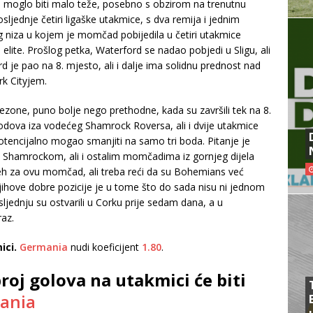
to moglo biti malo teže, posebno s obzirom na trenutnu
jednje četiri ligaške utakmice, s dva remija i jednim
 niza u kojem je momčad pobijedila u četiri utakmice
 elite. Prošlog petka, Waterford se nadao pobjedi u Sligu, ali
rd je pao na 8. mjesto, ali i dalje ima solidnu prednost nad
rk Cityjem.
sezone, puno bolje nego prethodne, kada su završili tek na 8.
bodova iza vodećeg Shamrock Roversa, ali i dvije utakmice
z potencijalno mogao smanjiti na samo tri boda. Pitanje je
a, Shamrockom, ali i ostalim momčadima iz gornjeg dijela
uspjeh za ovu momčad, ali treba reći da su Bohemians već
njihove dobre pozicije je u tome što do sada nisu ni jednom
sljednju su ostvarili u Corku prije sedam dana, a u
raz.
ici.
Germania
nudi koeficijent
1.80
.
roj golova na utakmici će biti
ania