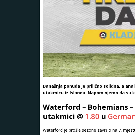
Današnja ponuda je prilično solidna, a anal
utakmicu iz Islanda. Napominjemo da su koe
Waterford – Bohemians – 
utakmici @
1.80
u
German
Waterford je prošle sezone završio na 7. mjestu, a