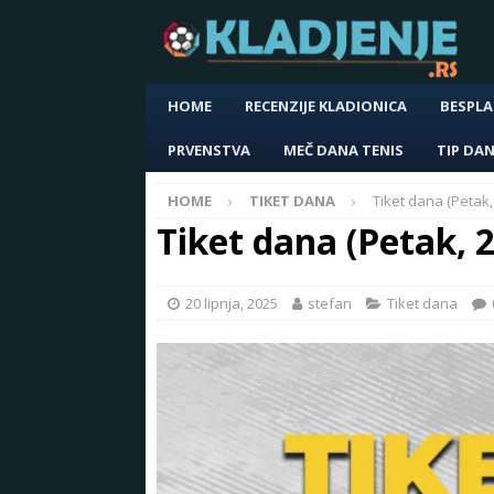
HOME
RECENZIJE KLADIONICA
BESPLA
PRVENSTVA
MEČ DANA TENIS
TIP DA
HOME
TIKET DANA
Tiket dana (Petak,
Tiket dana (Petak, 
20 lipnja, 2025
stefan
Tiket dana