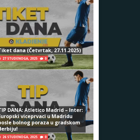
Tiket dana (Četvrtak, 27.11.2025)
27 STUDENOGA, 2025
0
TIP DANA: Atletico Madrid – Inter:
Europski viceprvaci u Madridu
posle bolnog poraza u gradskom
derbiju!
26 STUDENOGA, 2025
0