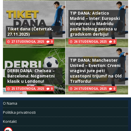
TIP DANA: Atletico
Madrid – Inter: Europski
viceprvaci u Madridu
Tiket dana (Četvrtak,
posle bolnog poraza u
27.11.2025)
gradskom derbiju!
27 STUDENOGA, 2025
0
26 STUDENOGA, 2025
0
TIP DANA: Manchester
United – Everton: Crveni
DERBI DANA: Chelsea –
vragovi jure peti
Barcelona: Nogometni
uzastopni trijumf na Old
klasik u Londonu!
Traffordu!
25 STUDENOGA, 2025
0
24 STUDENOGA, 2025
0
O Nama
Politika privatnosti
Kontakt