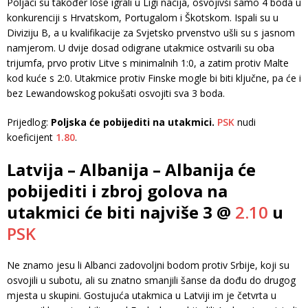
Poljaci su također loše igrali u Ligi nacija, osvojivši samo 4 boda u
konkurenciji s Hrvatskom, Portugalom i Škotskom. Ispali su u
Diviziju B, a u kvalifikacije za Svjetsko prvenstvo ušli su s jasnom
namjerom. U dvije dosad odigrane utakmice ostvarili su oba
trijumfa, prvo protiv Litve s minimalnih 1:0, a zatim protiv Malte
kod kuće s 2:0. Utakmice protiv Finske mogle bi biti ključne, pa će i
bez Lewandowskog pokušati osvojiti sva 3 boda.
Prijedlog:
Poljska će pobijediti na utakmici.
PSK
nudi
koeficijent
1.80
.
Latvija – Albanija – Albanija će
pobijediti i zbroj golova na
utakmici će biti najviše 3 @
2.10
u
PSK
Ne znamo jesu li Albanci zadovoljni bodom protiv Srbije, koji su
osvojili u subotu, ali su znatno smanjili šanse da dođu do drugog
mjesta u skupini. Gostujuća utakmica u Latviji im je četvrta u