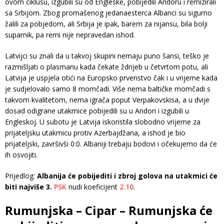
ovom ciklusu, izgubili su od Engleske, pobijedili Andoru i remizirali
sa Srbijom. Zbog promašenog jedanaesterca Albanci su sigurno
žalili za pobjedom, ali Srbija je ipak, barem za nijansu, bila bolji
suparnik, pa remi nije nepravedan ishod.
Latvijci su znali da u takvoj skupini nemaju puno šansi, teško je
razmišljati o plasmanu kada čekate ždrijeb u četvrtom potu, ali
Latvija je uspjela otići na Europsko prvenstvo čak i u vrijeme kada
je sudjelovalo samo 8 momčadi. Više nema baltičke momčadi s
takvom kvalitetom, nema igrača poput Verpakovskisa, a u dvije
dosad odigrane utakmice pobijedili su u Andori i izgubili u
Engleskoj. U subotu je Latvija iskoristila slobodno vrijeme za
prijateljsku utakmicu protiv Azerbajdžana, a ishod je bio
prijateljski, završivši 0:0. Albaniji trebaju bodovi i očekujemo da će
ih osvojiti.
Prijedlog:
Albanija će pobijediti i zbroj golova na utakmici će
biti najviše 3.
PSK
nudi koeficijent
2.10
.
Rumunjska – Cipar – Rumunjska će