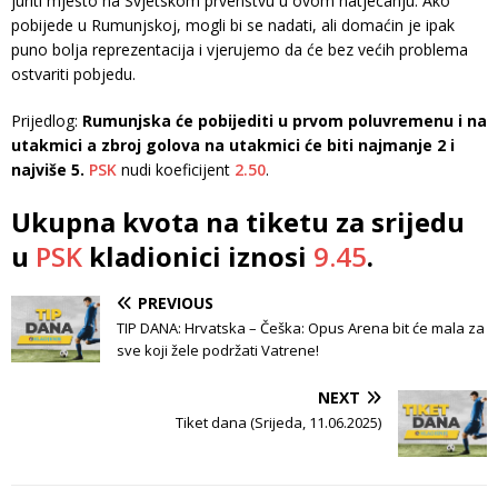
juriti mjesto na Svjetskom prvenstvu u ovom natjecanju. Ako
pobijede u Rumunjskoj, mogli bi se nadati, ali domaćin je ipak
puno bolja reprezentacija i vjerujemo da će bez većih problema
ostvariti pobjedu.
Prijedlog:
Rumunjska će pobijediti u prvom poluvremenu i na
utakmici a zbroj golova na utakmici će biti najmanje 2 i
najviše 5.
PSK
nudi koeficijent
2.50
.
Ukupna kvota na tiketu za srijedu
u
PSK
kladionici iznosi
9.45
.
PREVIOUS
TIP DANA: Hrvatska – Češka: Opus Arena bit će mala za
sve koji žele podržati Vatrene!
NEXT
Tiket dana (Srijeda, 11.06.2025)