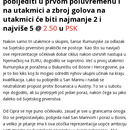
pobijediti u prvom poluvremenu i
na utakmici a zbroj golova na
utakmici će biti najmanje 2 i
najviše 5 @
2.50
u
PSK
Nakon samo tri utakmice u skupini, šanse Rumunjske za odlazak
na Svjetsko prvenstvo praktički ne postoje. Kao što su navijači
ove reprezentacije očekivali dobar ciklus nakon izvrsnih nastupa u
Njemačkoj na EURU, dogodilo se suprotno. Već u prvoj utakmici
Rumunjska je poražena u Bukureštu od Bosne i Hercegovine, pa
je to bio kiks koji bi mogao odrediti njihov ukupni učinak na kraju
kvalifikacija. Lako su pobijedili u San Marinu i nadali se
neutralizirati propust protiv Bosanaca u Austriji. To se u subotu
nije dogodilo, ali su pretrpjeli još jedan poraz, nakon čega su jako
daleko od Svjetskog prvenstva.
Od Cipra se nije puno očekivalo, zasad je sve u granicama onoga
što se pretpostavljalo, pobjeda nad San Marinom i poraz u Bosni,
a veliko je pitanje ima li ova otočka reprezentacija uopće ambiciju