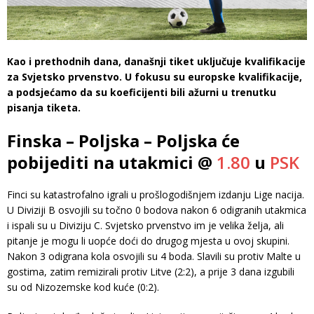
Kao i prethodnih dana, današnji tiket uključuje kvalifikacije
za Svjetsko prvenstvo. U fokusu su europske kvalifikacije,
a podsjećamo da su koeficijenti bili ažurni u trenutku
pisanja tiketa.
Finska – Poljska – Poljska će
pobijediti na utakmici @
1.80
u
PSK
Finci su katastrofalno igrali u prošlogodišnjem izdanju Lige nacija.
U Diviziji B osvojili su točno 0 bodova nakon 6 odigranih utakmica
i ispali su u Diviziju C. Svjetsko prvenstvo im je velika želja, ali
pitanje je mogu li uopće doći do drugog mjesta u ovoj skupini.
Nakon 3 odigrana kola osvojili su 4 boda. Slavili su protiv Malte u
gostima, zatim remizirali protiv Litve (2:2), a prije 3 dana izgubili
su od Nizozemske kod kuće (0:2).