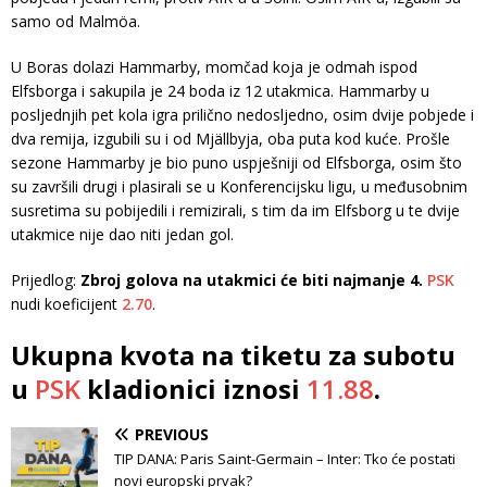
samo od Malmöa.
U Boras dolazi Hammarby, momčad koja je odmah ispod
Elfsborga i sakupila je 24 boda iz 12 utakmica. Hammarby u
posljednjih pet kola igra prilično nedosljedno, osim dvije pobjede i
dva remija, izgubili su i od Mjällbyja, oba puta kod kuće. Prošle
sezone Hammarby je bio puno uspješniji od Elfsborga, osim što
su završili drugi i plasirali se u Konferencijsku ligu, u međusobnim
susretima su pobijedili i remizirali, s tim da im Elfsborg u te dvije
utakmice nije dao niti jedan gol.
Prijedlog:
Zbroj golova na utakmici će biti najmanje 4.
PSK
nudi koeficijent
2.70
.
Ukupna kvota na tiketu za subotu
u
PSK
kladionici iznosi
11.88
.
PREVIOUS
TIP DANA: Paris Saint-Germain – Inter: Tko će postati
novi europski prvak?