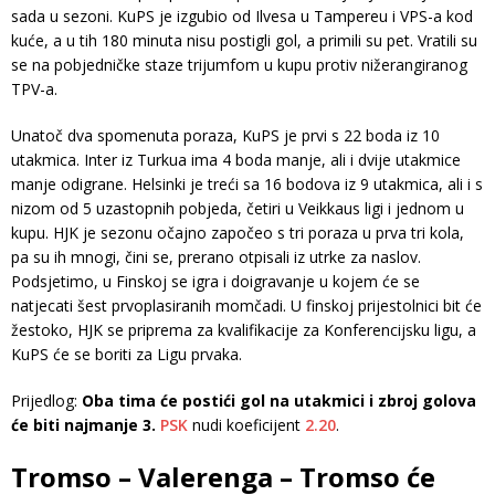
sada u sezoni. KuPS je izgubio od Ilvesa u Tampereu i VPS-a kod
kuće, a u tih 180 minuta nisu postigli gol, a primili su pet. Vratili su
se na pobjedničke staze trijumfom u kupu protiv nižerangiranog
TPV-a.
Unatoč dva spomenuta poraza, KuPS je prvi s 22 boda iz 10
utakmica. Inter iz Turkua ima 4 boda manje, ali i dvije utakmice
manje odigrane. Helsinki je treći sa 16 bodova iz 9 utakmica, ali i s
nizom od 5 uzastopnih pobjeda, četiri u Veikkaus ligi i jednom u
kupu. HJK je sezonu očajno započeo s tri poraza u prva tri kola,
pa su ih mnogi, čini se, prerano otpisali iz utrke za naslov.
Podsjetimo, u Finskoj se igra i doigravanje u kojem će se
natjecati šest prvoplasiranih momčadi. U finskoj prijestolnici bit će
žestoko, HJK se priprema za kvalifikacije za Konferencijsku ligu, a
KuPS će se boriti za Ligu prvaka.
Prijedlog:
Oba tima će postići gol na utakmici i zbroj golova
će biti najmanje 3.
PSK
nudi koeficijent
2.20
.
Tromso – Valerenga – Tromso će