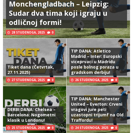
Monchengladbach – Leipzig:
Sudar dva tima koji igraju u
odličnoj formi!
28 STUDENOGA, 2025
0
TIP DANA: Atletico
Madrid – Inter: Europski
viceprvaci u Madridu
Tiket dana (Četvrtak,
posle bolnog poraza u
27.11.2025)
gradskom derbiju!
27 STUDENOGA, 2025
0
26 STUDENOGA, 2025
0
TIP DANA: Manchester
United – Everton: Crveni
DERBI DANA: Chelsea –
vragovi jure peti
Barcelona: Nogometni
uzastopni trijumf na Old
klasik u Londonu!
Traffordu!
25 STUDENOGA, 2025
0
24 STUDENOGA, 2025
0