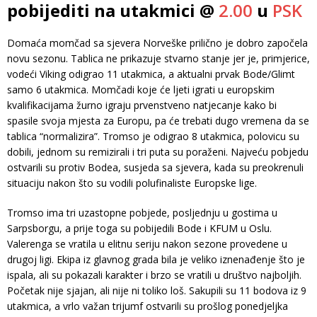
pobijediti na utakmici @
2.00
u
PSK
Domaća momčad sa sjevera Norveške prilično je dobro započela
novu sezonu. Tablica ne prikazuje stvarno stanje jer je, primjerice,
vodeći Viking odigrao 11 utakmica, a aktualni prvak Bode/Glimt
samo 6 utakmica. Momčadi koje će ljeti igrati u europskim
kvalifikacijama žurno igraju prvenstveno natjecanje kako bi
spasile svoja mjesta za Europu, pa će trebati dugo vremena da se
tablica “normalizira”. Tromso je odigrao 8 utakmica, polovicu su
dobili, jednom su remizirali i tri puta su poraženi. Najveću pobjedu
ostvarili su protiv Bodea, susjeda sa sjevera, kada su preokrenuli
situaciju nakon što su vodili polufinaliste Europske lige.
Tromso ima tri uzastopne pobjede, posljednju u gostima u
Sarpsborgu, a prije toga su pobijedili Bode i KFUM u Oslu.
Valerenga se vratila u elitnu seriju nakon sezone provedene u
drugoj ligi. Ekipa iz glavnog grada bila je veliko iznenađenje što je
ispala, ali su pokazali karakter i brzo se vratili u društvo najboljih.
Početak nije sjajan, ali nije ni toliko loš. Sakupili su 11 bodova iz 9
utakmica, a vrlo važan trijumf ostvarili su prošlog ponedjeljka