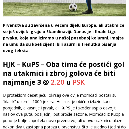
Prvenstva su završena u većem dijelu Europe, ali utakmice
se još uvijek igraju u Skandinaviji. Danas je i finale Lige
prvaka, koje analiziramo u našoj posebnoj kolumni. Imajte
na umu da su koeficijenti bili ažurni u trenutku pisanja
ovog teksta.
HJK – KuPS – Oba tima će postići gol
na utakmici i zbroj golova će biti
najmanje 3 @
2.20
u
PSK
U proteklom desetljeću, okršaji ove dvije momčadi postali su
“klasik” u zemlji 1000 jezera. Helsinki je obično izlazio kao
pobjednik, a kasnije i prvak, ali KuPS je također uspio osvojiti
naslov dva puta, posljednji put prošle sezone. Momčad iz Kuopia
puno je bolje započela novo prvenstvo, ali u ovu utakmicu ulaze
nakon dva uzastopna poraza u prvenstvu, što je ujedno i jedini do