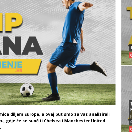
ica diljem Europe, a ovaj put smo za vas analizirali
eu, gdje će se suočiti Chelsea i Manchester United.
.