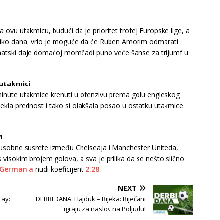
a ovu utakmicu, budući da je prioritet trofej Europske lige, a
oliko dana, vrlo je moguće da će Ruben Amorim odmarati
omatski daje domaćoj momčadi puno veće šanse za trijumf u
 utakmici
minute utakmice krenuti u ofenzivu prema golu engleskog
ekla prednost i tako si olakšala posao u ostatku utakmice.
4
sobne susrete između Chelseaja i Manchester Uniteda,
 visokim brojem golova, a sva je prilika da se nešto slično
Germania
nudi koeficijent
2.28
.
NEXT
ray:
DERBI DANA: Hajduk – Rijeka: Riječani
igraju za naslov na Poljudu!