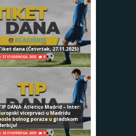
Tiket dana (Četvrtak, 27.11.2025)
27 STUDENOGA, 2025
0
TIP DANA: Atletico Madrid – Inter:
Europski viceprvaci u Madridu
posle bolnog poraza u gradskom
derbiju!
26 STUDENOGA, 2025
0