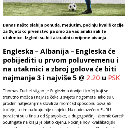
Danas nešto slabija ponuda, međutim, počinju kvalifikacije
za Svjetsko prvenstvo pa smo za vas analizirali te
utakmice. Izgledi su bili aktualni u vrijeme pisanja.
Engleska – Albanija – Engleska će
pobijediti u prvom poluvremenu i
na utakmici a zbroj golova će biti
najmanje 3 i najviše 5 @
2.20
u
PSK
Thomas Tuchel stigao je Englezima donijeti trofej koji se
trenutno možda i najviše čeka u svijetu nogometa. Iako su u
prošlim natjecanjima slovili za momčad sposobnu osvajati
trofeje, to im na kraju nije uspjelo. Na nadolazećem EURU
poraženi su u finalu od Španjolske, a dugogodišnji izbornik Gareth
Southgate na kraju je platio cijenu. Počinje novi kvalifikacijski