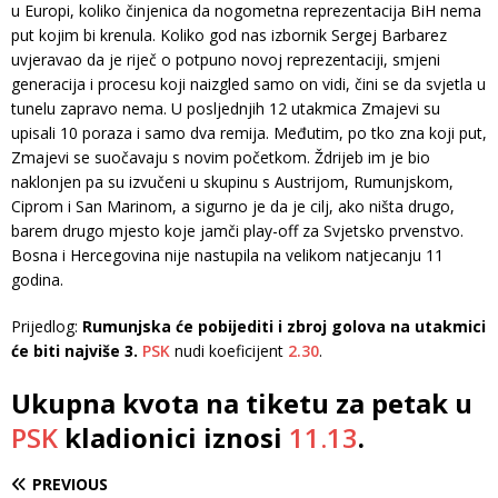
u Europi, koliko činjenica da nogometna reprezentacija BiH nema
put kojim bi krenula. Koliko god nas izbornik Sergej Barbarez
uvjeravao da je riječ o potpuno novoj reprezentaciji, smjeni
generacija i procesu koji naizgled samo on vidi, čini se da svjetla u
tunelu zapravo nema. U posljednjih 12 utakmica Zmajevi su
upisali 10 poraza i samo dva remija. Međutim, po tko zna koji put,
Zmajevi se suočavaju s novim početkom. Ždrijeb im je bio
naklonjen pa su izvučeni u skupinu s Austrijom, Rumunjskom,
Ciprom i San Marinom, a sigurno je da je cilj, ako ništa drugo,
barem drugo mjesto koje jamči play-off za Svjetsko prvenstvo.
Bosna i Hercegovina nije nastupila na velikom natjecanju 11
godina.
Prijedlog:
Rumunjska će pobijediti i zbroj golova na utakmici
će biti najviše 3.
PSK
nudi koeficijent
2.30
.
Ukupna kvota na tiketu za petak u
PSK
kladionici iznosi
11.13
.
PREVIOUS