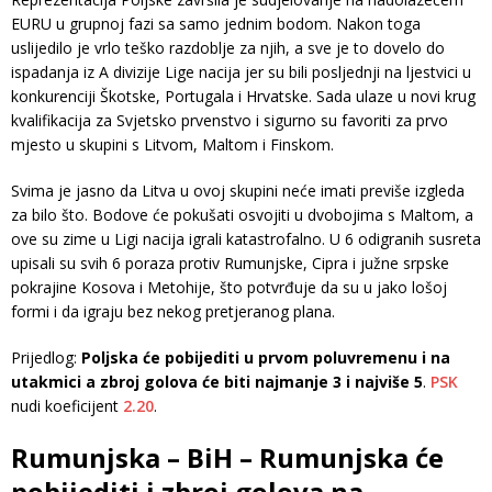
EURU u grupnoj fazi sa samo jednim bodom. Nakon toga
uslijedilo je vrlo teško razdoblje za njih, a sve je to dovelo do
ispadanja iz A divizije Lige nacija jer su bili posljednji na ljestvici u
konkurenciji Škotske, Portugala i Hrvatske. Sada ulaze u novi krug
kvalifikacija za Svjetsko prvenstvo i sigurno su favoriti za prvo
mjesto u skupini s Litvom, Maltom i Finskom.
Svima je jasno da Litva u ovoj skupini neće imati previše izgleda
za bilo što. Bodove će pokušati osvojiti u dvobojima s Maltom, a
ove su zime u Ligi nacija igrali katastrofalno. U 6 odigranih susreta
upisali su svih 6 poraza protiv Rumunjske, Cipra i južne srpske
pokrajine Kosova i Metohije, što potvrđuje da su u jako lošoj
formi i da igraju bez nekog pretjeranog plana.
Prijedlog:
Poljska će pobijediti u prvom poluvremenu i na
utakmici a zbroj golova će biti najmanje 3 i najviše 5
.
PSK
nudi koeficijent
2.20
.
Rumunjska – BiH – Rumunjska će
pobijediti i zbroj golova na