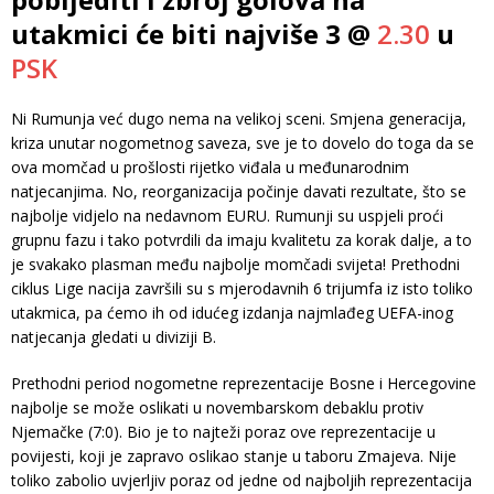
utakmici će biti najviše 3 @
2.30
u
PSK
Ni Rumunja već dugo nema na velikoj sceni. Smjena generacija,
kriza unutar nogometnog saveza, sve je to dovelo do toga da se
ova momčad u prošlosti rijetko viđala u međunarodnim
natjecanjima. No, reorganizacija počinje davati rezultate, što se
najbolje vidjelo na nedavnom EURU. Rumunji su uspjeli proći
grupnu fazu i tako potvrdili da imaju kvalitetu za korak dalje, a to
je svakako plasman među najbolje momčadi svijeta! Prethodni
ciklus Lige nacija završili su s mjerodavnih 6 trijumfa iz isto toliko
utakmica, pa ćemo ih od idućeg izdanja najmlađeg UEFA-inog
natjecanja gledati u diviziji B.
Prethodni period nogometne reprezentacije Bosne i Hercegovine
najbolje se može oslikati u novembarskom debaklu protiv
Njemačke (7:0). Bio je to najteži poraz ove reprezentacije u
povijesti, koji je zapravo oslikao stanje u taboru Zmajeva. Nije
toliko zabolio uvjerljiv poraz od jedne od najboljih reprezentacija