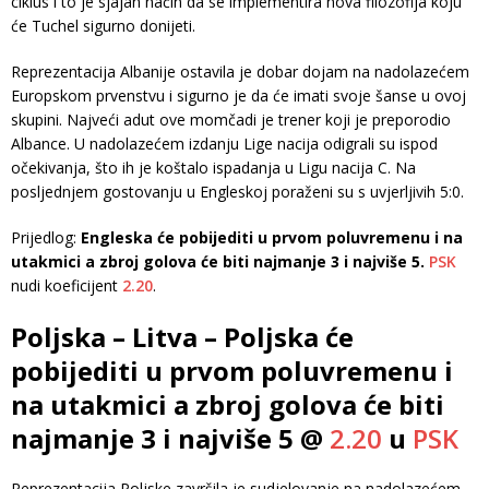
ciklus i to je sjajan način da se implementira nova filozofija koju
će Tuchel sigurno donijeti.
Reprezentacija Albanije ostavila je dobar dojam na nadolazećem
Europskom prvenstvu i sigurno je da će imati svoje šanse u ovoj
skupini. Najveći adut ove momčadi je trener koji je preporodio
Albance. U nadolazećem izdanju Lige nacija odigrali su ispod
očekivanja, što ih je koštalo ispadanja u Ligu nacija C. Na
posljednjem gostovanju u Engleskoj poraženi su s uvjerljivih 5:0.
Prijedlog:
Engleska će pobijediti u prvom poluvremenu i na
utakmici a zbroj golova će biti najmanje 3 i najviše 5.
PSK
nudi koeficijent
2.20
.
Poljska – Litva – Poljska će
pobijediti u prvom poluvremenu i
na utakmici a zbroj golova će biti
najmanje 3 i najviše 5 @
2.20
u
PSK
Reprezentacija Poljske završila je sudjelovanje na nadolazećem