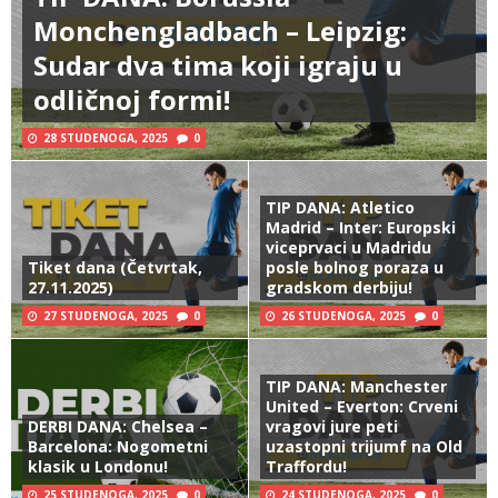
Monchengladbach – Leipzig:
Sudar dva tima koji igraju u
odličnoj formi!
28 STUDENOGA, 2025
0
TIP DANA: Atletico
Madrid – Inter: Europski
viceprvaci u Madridu
Tiket dana (Četvrtak,
posle bolnog poraza u
27.11.2025)
gradskom derbiju!
27 STUDENOGA, 2025
0
26 STUDENOGA, 2025
0
TIP DANA: Manchester
United – Everton: Crveni
DERBI DANA: Chelsea –
vragovi jure peti
Barcelona: Nogometni
uzastopni trijumf na Old
klasik u Londonu!
Traffordu!
25 STUDENOGA, 2025
0
24 STUDENOGA, 2025
0