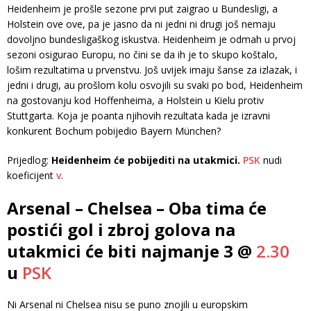
Heidenheim je prošle sezone prvi put zaigrao u Bundesligi, a
Holstein ove ove, pa je jasno da ni jedni ni drugi još nemaju
dovoljno bundesligaškog iskustva. Heidenheim je odmah u prvoj
sezoni osigurao Europu, no čini se da ih je to skupo koštalo,
lošim rezultatima u prvenstvu. Još uvijek imaju šanse za izlazak, i
jedni i drugi, au prošlom kolu osvojili su svaki po bod, Heidenheim
na gostovanju kod Hoffenheima, a Holstein u Kielu protiv
Stuttgarta. Koja je poanta njihovih rezultata kada je izravni
konkurent Bochum pobijedio Bayern München?
Prijedlog:
Heidenheim će pobijediti na utakmici.
PSK
nudi
koeficijent
v
.
Arsenal – Chelsea – Oba tima će
postići gol i zbroj golova na
utakmici će biti najmanje 3 @
2.30
u
PSK
Ni Arsenal ni Chelsea nisu se puno znojili u europskim