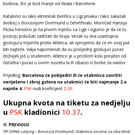
bodova, što je bod manje od Reala i Barcelone.
Katalonci su lako eliminirali Benficu u Ligi prvaka i tako zakazali
dvoboj s Borussijom Dortmund u četvrtfinalu. Momčad Hansija
Flicka trenutno je na prvom mjestu La Lige i sigurno je da će tu
poziciju pokušati zadržati do kraja. Vezali su dva uzastopna
gostujuća trijumfa protiv Atletica, ali vjerujemo da će im ovaj put
biti najteže. Valja napomenuti da su posljednji gostujući poraz
doživjeli još u studenom. Atletico je u prošlom kolu poražen od
Getafea i poraz u ovom susretu bi ih izbacio iz borbe za naslov.
Prijedlog:
Barcelona će pobijediti ili će utakmica završiti
neriješeno i zbroj golova na utakmici će biti najmanje 2 a
najviše 4.
PSK
nudi koeficijent
2.20
.
Ukupna kvota na tiketu za nedjelju
u
PSK
kladionici
10.37
.
PREVIOUS
TIP DANA: Leipzig – Borussia Dortmund: Utakmica sezone za oba tima!