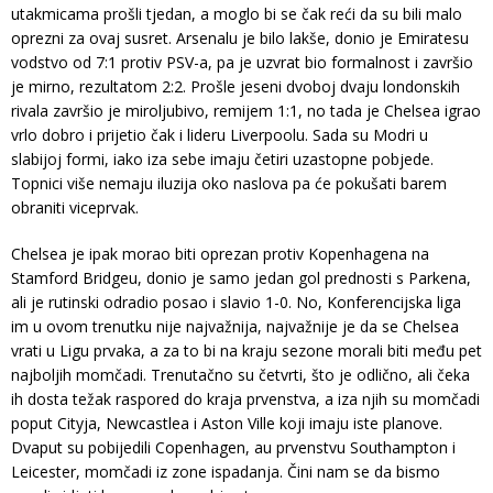
utakmicama prošli tjedan, a moglo bi se čak reći da su bili malo
oprezni za ovaj susret. Arsenalu je bilo lakše, donio je Emiratesu
vodstvo od 7:1 protiv PSV-a, pa je uzvrat bio formalnost i završio
je mirno, rezultatom 2:2. Prošle jeseni dvoboj dvaju londonskih
rivala završio je miroljubivo, remijem 1:1, no tada je Chelsea igrao
vrlo dobro i prijetio čak i lideru Liverpoolu. Sada su Modri ​​u
slabijoj formi, iako iza sebe imaju četiri uzastopne pobjede.
Topnici više nemaju iluzija oko naslova pa će pokušati barem
obraniti viceprvak.
Chelsea je ipak morao biti oprezan protiv Kopenhagena na
Stamford Bridgeu, donio je samo jedan gol prednosti s Parkena,
ali je rutinski odradio posao i slavio 1-0. No, Konferencijska liga
im u ovom trenutku nije najvažnija, najvažnije je da se Chelsea
vrati u Ligu prvaka, a za to bi na kraju sezone morali biti među pet
najboljih momčadi. Trenutačno su četvrti, što je odlično, ali čeka
ih dosta težak raspored do kraja prvenstva, a iza njih su momčadi
poput Cityja, Newcastlea i Aston Ville koji imaju iste planove.
Dvaput su pobijedili Copenhagen, au prvenstvu Southampton i
Leicester, momčadi iz zone ispadanja. Čini nam se da bismo