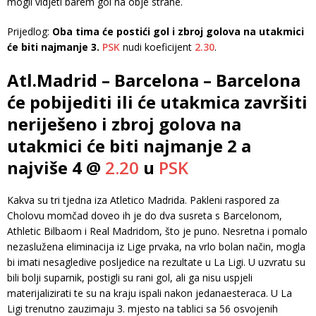
mogli vidjeti barem gol na obje strane.
Prijedlog:
Oba tima će postići gol i zbroj golova na utakmici
će biti najmanje 3.
PSK
nudi koeficijent
2.30
.
Atl.Madrid – Barcelona – Barcelona
će pobijediti ili će utakmica završiti
neriješeno i zbroj golova na
utakmici će biti najmanje 2 a
najviše 4 @
2.20
u
PSK
Kakva su tri tjedna iza Atletico Madrida. Pakleni raspored za
Cholovu momčad doveo ih je do dva susreta s Barcelonom,
Athletic Bilbaom i Real Madridom, što je puno. Nesretna i pomalo
nezaslužena eliminacija iz Lige prvaka, na vrlo bolan način, mogla
bi imati nesagledive posljedice na rezultate u La Ligi. U uzvratu su
bili bolji suparnik, postigli su rani gol, ali ga nisu uspjeli
materijalizirati te su na kraju ispali nakon jedanaesteraca. U La
Ligi trenutno zauzimaju 3. mjesto na tablici sa 56 osvojenih