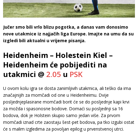
Jučer smo bili vrlo blizu pogotka, a danas vam donosimo
nove utakmice iz najjačih liga Europe. Imajte na umu da su
izgledi bili aktualni u vrijeme pisanja.
Heidenheim – Holestein Kiel –
Heidenheim će pobijediti na
utakmici @
2.05
u
PSK
U ovom kolu igra se dosta zanimljivih utakmica, ali teško da ima
značajnijih za momčadi od one u Heidenheimu. Dvije
posljednjeplasirane momčadi borit će se do posljednje kapi krvi
za možda i spasonosne bodove. Domaći su posljednji sa 16
bodova, dok je Holstein skupio samo jedan više. Za prvom
momčadi iznad crte zaostaju šest-pet bodova, pa tko izgubi ostat
će s malim izgledima za povoljan epilog u prvenstvenoj utrci.