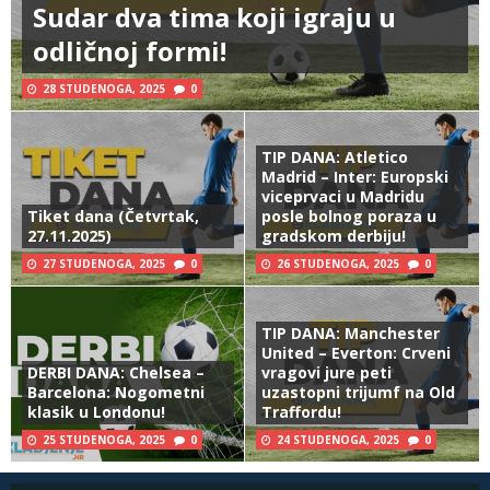
Sudar dva tima koji igraju u
odličnoj formi!
28 STUDENOGA, 2025
0
TIP DANA: Atletico
Madrid – Inter: Europski
viceprvaci u Madridu
Tiket dana (Četvrtak,
posle bolnog poraza u
27.11.2025)
gradskom derbiju!
27 STUDENOGA, 2025
0
26 STUDENOGA, 2025
0
TIP DANA: Manchester
United – Everton: Crveni
DERBI DANA: Chelsea –
vragovi jure peti
Barcelona: Nogometni
uzastopni trijumf na Old
klasik u Londonu!
Traffordu!
25 STUDENOGA, 2025
0
24 STUDENOGA, 2025
0