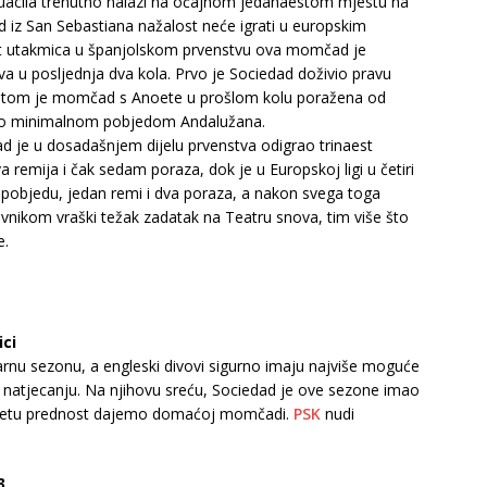
uacila trenutno nalazi na očajnom jedanaestom mjestu na
d iz San Sebastiana nažalost neće igrati u europskim
pet utakmica u španjolskom prvenstvu ova momčad je
 dva u posljednja dva kola. Prvo je Sociedad doživio pravu
a potom je momčad s Anoete u prošlom kolu poražena od
ršio minimalnom pobjedom Andalužana.
d je u dosadašnjem dijelu prvenstva odigrao trinaest
a remija i čak sedam poraza, dok je u Europskoj ligi u četiri
objedu, jedan remi i dva poraza, a nakon svega toga
vnikom vraški težak zadatak na Teatru snova, tim više što
e.
ici
arnu sezonu, a engleski divovi sigurno imaju najviše moguće
natjecanju. Na njihovu sreću, Sociedad je ove sezone imao
sretu prednost dajemo domaćoj momčadi.
PSK
nudi
3