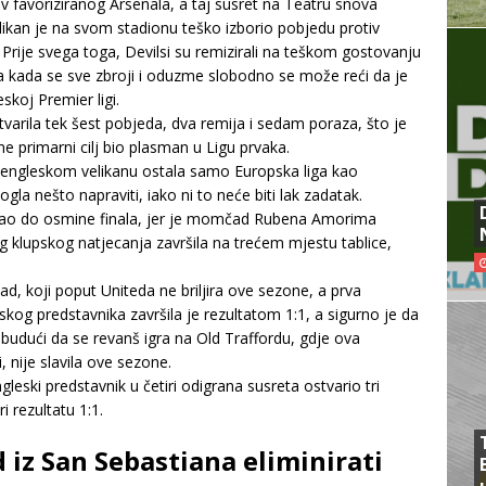
 favoriziranog Arsenala, a taj susret na Teatru snova
elikan je na svom stadionu teško izborio pobjedu protiv
. Prije svega toga, Devilsi su remizirali na teškom gostovanju
a kada se sve zbroji i oduzme slobodno se može reći da je
skoj Premier ligi.
ila tek šest pobjeda, dva remija i sedam poraza, što je
e primarni cilj bio plasman u Ligu prvaka.
e engleskom velikanu ostala samo Europska liga kao
a nešto napraviti, iako ni to neće biti lak zadatak.
ošao do osmine finala, jer je momčad Rubena Amorima
 klupskog natjecanja završila na trećem mjestu tablice,
dad, koji poput Uniteda ne briljira ove sezone, a prva
kog predstavnika završila je rezultatom 1:1, a sigurno je da
udući da se revanš igra na Old Traffordu, gdje ova
nije slavila ove sezone.
ngleski predstavnik u četiri odigrana susreta ostvario tri
 rezultatu 1:1.
iz San Sebastiana eliminirati