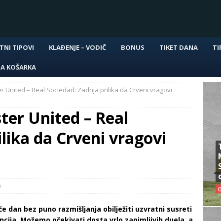
TNI TIPOVI
KLAĐENJE – VODIČ
BONUS
TIKET DANA
TI
NA KOŠARKA
 United – Real Sociedad: Zadnja prilika da Crveni vragovi
er United – Real
ilika da Crveni vragovi
0
će dan bez puno razmišljanja obilježiti uzvratni susreti
cija. Možemo očekivati ​​dosta vrlo zanimljivih duela, a