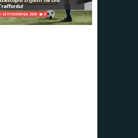
Traffordu!
24 STUDENOGA, 2025
0