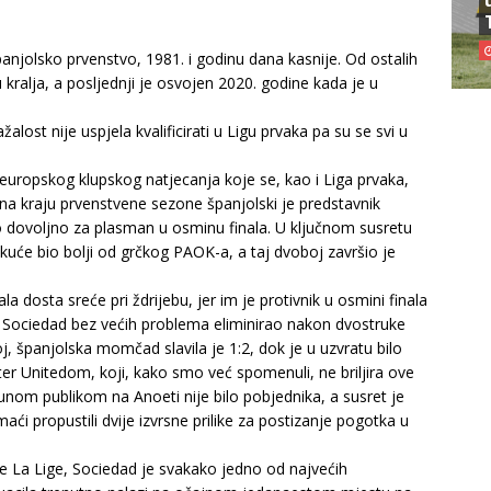
panjolsko prvenstvo, 1981. i godinu dana kasnije. Od ostalih
kralja, a posljednji je osvojen 2020. godine kada je u
ost nije uspjela kvalificirati u Ligu prvaka pa su se svi u
 europskog klupskog natjecanja koje se, kao i Liga prvaka,
na kraju prvenstvene sezone španjolski je predstavnik
lo dovoljno za plasman u osminu finala. U ključnom susretu
kuće bio bolji od grčkog PAOK-a, a taj dvoboj završio je
 dosta sreće pri ždrijebu, jer im je protivnik u osmini finala
e Sociedad bez većih problema eliminirao nakon dvostruke
 španjolska momčad slavila je 1:2, dok je u uzvratu bilo
r Unitedom, koji, kako smo već spomenuli, ne briljira ove
unom publikom na Anoeti nije bilo pobjednika, a susret je
i propustili dvije izvrsne prilike za postizanje pogotka u
e La Lige, Sociedad je svakako jedno od najvećih