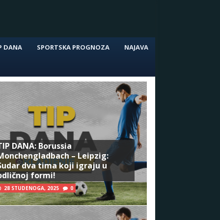
P DANA
SPORTSKA PROGNOZA
NAJAVA
TIP DANA: Borussia
Monchengladbach – Leipzig:
Sudar dva tima koji igraju u
odličnoj formi!
28 STUDENOGA, 2025
0