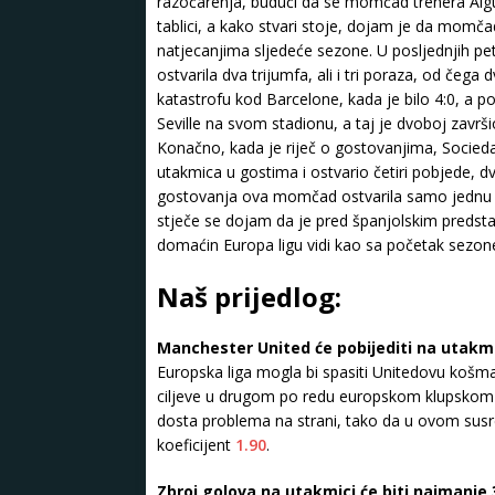
razočarenja, budući da se momčad trenera Alg
tablici, a kako stvari stoje, dojam je da momča
natjecanjima sljedeće sezone. U posljednjih 
ostvarila dva trijumfa, ali i tri poraza, od čega
katastrofu kod Barcelone, kada je bilo 4:0, 
Seville na svom stadionu, a taj je dvoboj zav
Konačno, kada je riječ o gostovanjima, Socieda
utakmica u gostima i ostvario četiri pobjede, dv
gostovanja ova momčad ostvarila samo jednu p
stječe se dojam da je pred španjolskim predsta
domaćin Europa ligu vidi kao sa početak sezon
Naš prijedlog:
Manchester United će pobijediti na utakm
Europska liga mogla bi spasiti Unitedovu košm
ciljeve u drugom po redu europskom klupskom 
dosta problema na strani, tako da u ovom su
koeficijent
1.90
.
Zbroj golova na utakmici će biti najmanje 