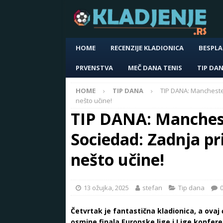
HOME
RECENZIJE KLADIONICA
BESPLA
PRVENSTVA
MEČ DANA TENIS
TIP DA
HOME
TIP DANA
TIP DANA: Manchester
nešto učine!
TIP DANA: Manchest
Sociedad: Zadnja pr
nešto učine!
13 ožujka, 2025
stefan
Tip dana
Četvrtak je fantastična kladionica, a ovaj 
osmine finala Europske lige i Lige konferen