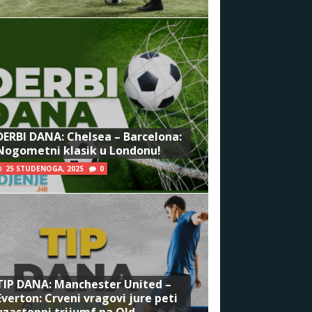
DERBI DANA: Chelsea – Barcelona:
Nogometni klasik u Londonu!
25 STUDENOGA, 2025
0
TIP DANA: Manchester United –
Everton: Crveni vragovi jure peti
uzastopni trijumf na Old