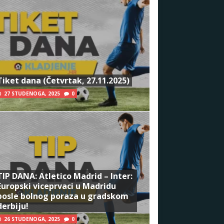
Tiket dana (Četvrtak, 27.11.2025)
27 STUDENOGA, 2025
0
TIP DANA: Atletico Madrid – Inter:
Europski viceprvaci u Madridu
posle bolnog poraza u gradskom
derbiju!
26 STUDENOGA, 2025
0