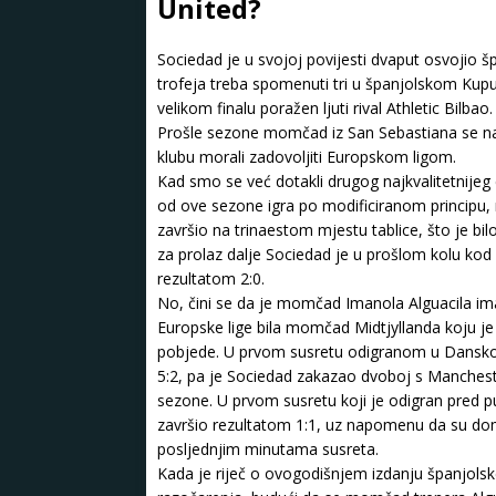
United?
Sociedad je u svojoj povijesti dvaput osvojio š
trofeja treba spomenuti tri u španjolskom Kupu 
velikom finalu poražen ljuti rival Athletic Bilbao.
Prošle sezone momčad iz San Sebastiana se nažal
klubu morali zadovoljiti Europskom ligom.
Kad smo se već dotakli drugog najkvalitetnijeg
od ove sezone igra po modificiranom principu, 
završio na trinaestom mjestu tablice, što je bi
za prolaz dalje Sociedad je u prošlom kolu kod 
rezultatom 2:0.
No, čini se da je momčad Imanola Alguacila imala
Europske lige bila momčad Midtjyllanda koju j
pobjede. U prvom susretu odigranom u Danskoj,
5:2, pa je Sociedad zakazao dvoboj s Mancheste
sezone. U prvom susretu koji je odigran pred p
završio rezultatom 1:1, uz napomenu da su domać
posljednjim minutama susreta.
Kada je riječ o ovogodišnjem izdanju španjolsk