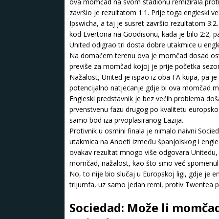
ova momčad na svom stadionu remizirala protiv
završio je rezultatom 1:1. Prije toga engleski v
Ipswicha, a taj je susret završio rezultatom 3:2
kod Evertona na Goodisonu, kada je bilo 2:2, p
United odigrao tri dosta dobre utakmice u engle
Na domaćem terenu ova je momčad dosad ostvar
previše za momčad kojoj je prije početka sezon
Nažalost, United je ispao iz oba FA kupa, pa j
potencijalno natjecanje gdje bi ova momčad mogl
Engleski predstavnik je bez većih problema d
prvenstvenu fazu drugog po kvalitetu europskog
samo bod iza prvoplasiranog Lazija.
Protivnik u osmini finala je nimalo naivni Socie
utakmica na Anoeti između španjolskog i engles
ovakav rezultat mnogo više odgovara Unitedu, b
momčad, nažalost, kao što smo već spomenuli, 
No, to nije bio slučaj u Europskoj ligi, gdje je e
trijumfa, uz samo jedan remi, protiv Twentea pri
Sociedad: Može li momčad 