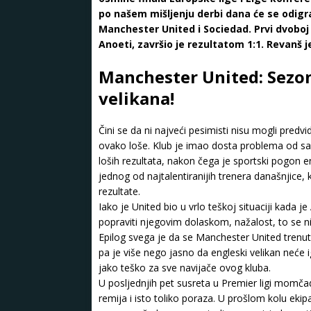
po našem mišljenju derbi dana će se odigr
Manchester United i Sociedad. Prvi dvoboj 
Anoeti, završio je rezultatom 1:1. Revanš j
Manchester United: Sezon
velikana!
Čini se da ni najveći pesimisti nisu mogli predv
ovako loše. Klub je imao dosta problema od sam
loših rezultata, nakon čega je sportski pogon
jednog od najtalentiranijih trenera današnjice, 
rezultate.
Iako je United bio u vrlo teškoj situaciji kada 
popraviti njegovim dolaskom, nažalost, to se ni
Epilog svega je da se Manchester United trenu
pa je više nego jasno da engleski velikan neće 
jako teško za sve navijače ovog kluba.
U posljednjih pet susreta u Premier ligi momč
remija i isto toliko poraza. U prošlom kolu ekip