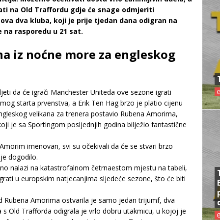
ati na Old Traffordu gdje će snage odmjeriti
ova dva kluba, koji je prije tjedan dana odigran na
e na rasporedu u 21 sat.
a iz noćne more za engleskog
idjeti da će igrači Manchester Uniteda ove sezone igrati
og starta prvenstva, a Erik Ten Hag brzo je platio cijenu
 engleskog velikana za trenera postavio Rubena Amorima,
koji je sa Sportingom posljednjih godina bilježio fantastične
je Amorim imenovan, svi su očekivali da će se stvari brzo
je dogodilo.
tno nalazi na katastrofalnom četrnaestom mjestu na tabeli,
igrati u europskim natjecanjima sljedeće sezone, što će biti
ad Rubena Amorima ostvarila je samo jedan trijumf, dva
a s Old Trafforda odigrala je vrlo dobru utakmicu, u kojoj je