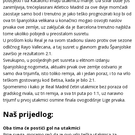
podsjetiti i da Katalonci imaju utakmicu manje. Da stvar bude još
zanimljivija, trećeplasirani Atletico Madrid za ove dvije momčadi
zaostaje samo bod i trenutno je jako teško prognozirati koji bi od
ova tri španjolska velikana u konačnici mogao osvojiti naslov
prvaka ove zemlje, uz zaključak da je Barcelona trenutno najbliža
tome ukoliko pobijedi u preostalom susretu.
U prošlom kolu Real je na svom stadionu slavio protiv ove sezone
odličnog Rayo Vallecana, a taj susret u glavnom gradu Španjolske
završio je rezultatom 2:1.
Sveukupno, u posljednjih pet susreta u elitnom izdanju
španjolskog nogometa, aktualni prvak ove zemlje ostvario je
samo dva trijumfa, isto toliko remija, ali i jedan poraz, i to na vrlo
teškom gostovanju kod Betisa, kada je bilo 2:1.
Spomenimo i kako je Real Madrid četiri utakmice bez poraza od
gradskog rivala, uz tri remija, a sva tri puta po 1:1, uz naravno
trijumf u prvoj utakmici osmine finala ovogodišnje Lige prvaka.
Naš prijedlog:
Oba tima će postići gol na utakmici
Prije svega, moramo reći da je ovo vrlo teška utakmica za