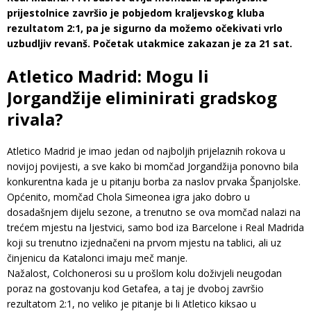
prijestolnice završio je pobjedom kraljevskog kluba
rezultatom 2:1, pa je sigurno da možemo očekivati ​​vrlo
uzbudljiv revanš. Početak utakmice zakazan je za 21 sat.
Atletico Madrid: Mogu li
Jorgandžije eliminirati gradskog
rivala?
Atletico Madrid je imao jedan od najboljih prijelaznih rokova u
novijoj povijesti, a sve kako bi momčad Jorgandžija ponovno bila
konkurentna kada je u pitanju borba za naslov prvaka Španjolske.
Općenito, momčad Chola Simeonea igra jako dobro u
dosadašnjem dijelu sezone, a trenutno se ova momčad nalazi na
trećem mjestu na ljestvici, samo bod iza Barcelone i Real Madrida
koji su trenutno izjednačeni na prvom mjestu na tablici, ali uz
činjenicu da Katalonci imaju meč manje.
Nažalost, Colchonerosi su u prošlom kolu doživjeli neugodan
poraz na gostovanju kod Getafea, a taj je dvoboj završio
rezultatom 2:1, no veliko je pitanje bi li Atletico kiksao u