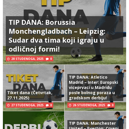
TIP DANA: Borussia
Monchengladbach – Leipzig:
Sudar dva tima koji igraju u
odličnoj formi!
28 STUDENOGA, 2025
0
TIP DANA: Atletico
Madrid – Inter: Europski
viceprvaci u Madridu
Tiket dana (Četvrtak,
posle bolnog poraza u
27.11.2025)
gradskom derbiju!
27 STUDENOGA, 2025
0
26 STUDENOGA, 2025
0
TIP DANA: Manchester
United – Everton: Crveni