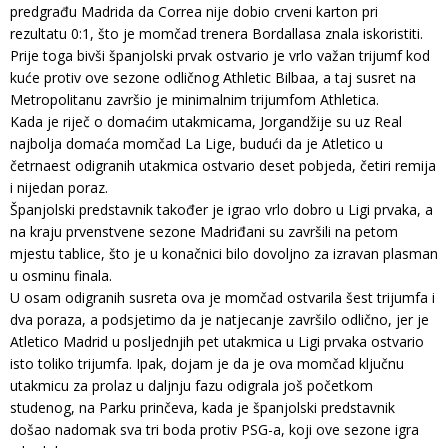
predgrađu Madrida da Correa nije dobio crveni karton pri
rezultatu 0:1, što je momčad trenera Bordallasa znala iskoristiti.
Prije toga bivši španjolski prvak ostvario je vrlo važan trijumf kod
kuće protiv ove sezone odličnog Athletic Bilbaa, a taj susret na
Metropolitanu završio je minimalnim trijumfom Athletica.
Kada je riječ o domaćim utakmicama, Jorgandžije su uz Real
najbolja domaća momčad La Lige, budući da je Atletico u
četrnaest odigranih utakmica ostvario deset pobjeda, četiri remija
i nijedan poraz.
Španjolski predstavnik također je igrao vrlo dobro u Ligi prvaka, a
na kraju prvenstvene sezone Madriđani su završili na petom
mjestu tablice, što je u konačnici bilo dovoljno za izravan plasman
u osminu finala.
U osam odigranih susreta ova je momčad ostvarila šest trijumfa i
dva poraza, a podsjetimo da je natjecanje završilo odlično, jer je
Atletico Madrid u posljednjih pet utakmica u Ligi prvaka ostvario
isto toliko trijumfa. Ipak, dojam je da je ova momčad ključnu
utakmicu za prolaz u daljnju fazu odigrala još početkom
studenog, na Parku prinčeva, kada je španjolski predstavnik
došao nadomak sva tri boda protiv PSG-a, koji ove sezone igra