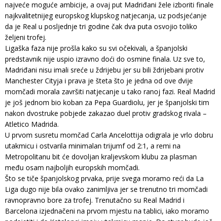
najveće moguće ambicije, a ovaj put Madriđani žele izboriti finale
najkvalitetnijeg europskog klupskog natjecanja, uz podsjećanje
da je Real u posljednje tri godine čak dva puta osvojio toliko
željeni trofej.
Ligaška faza nije prošla kako su svi očekivali, a španjolski
predstavnik nije uspio izravno doći do osmine finala. Uz sve to,
Madriđani nisu imali sreće u ždrijebu jer su bili ždrijebani protiv
Manchester Cityja i prava je šteta što je jedna od ove dvije
momčadi morala završiti natjecanje u tako ranoj fazi. Real Madrid
je još jednom bio koban za Pepa Guardiolu, jer je španjolski tim
nakon dvostruke pobjede zakazao duel protiv gradskog rivala –
Atletico Madrida.
U prvom susretu momčad Carla Ancelottija odigrala je vrlo dobru
utakmicu i ostvarila minimalan trijumf od 2:1, a remi na
Metropolitanu bit će dovoljan kraljevskom klubu za plasman
među osam najboljih europskih momčadi.
Što se tiče španjolskog prvaka, prije svega moramo reći da La
Liga dugo nije bila ovako zanimljiva jer se trenutno tri momčadi
ravnopravno bore za trofej. Trenutačno su Real Madrid i
Barcelona izjednačeni na prvom mjestu na tablici, iako moramo