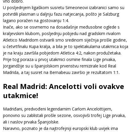
vrlo dobro.
U posljednjem ligaškom susretu Simeoneovi izabranici samo su
potvrdili plasman u daljnju fazu natjecanja, pošto je Salzburg
lagano poražen na gostovanju 1:4.
Inače, ako se osvrnemo na dosadašnje međusobne oglede s
kraljevskim klubom, posljednju pobjedu nad gradskim rivalom
Atletico Madridom ostvarili smo sredinom siječnja prošle godine,
u četvrtfinalu Kupa kralja, a bila je to spektakularna utakmica koja
je na kraju završila pobjedom Atletica 4:2, nakon produžetaka.
Prije tog poraza u prvoj utakmici osmine finala Lige prvaka,
Jorgandžije su u španjolskom prvenstvu remizirale kod Real
Madrida, a taj susret na Bernabeuu završio je rezultatom 1:1.
Real Madrid: Ancelotti voli ovakve
utakmice!
Madriđani, predvođeni legendarnim Carlom Ancelottijem,
ponovno su zablistali prošle sezone, osvojivši trofej Lige prvaka,
ali i naslov prvaka Španjolske.
Naravno, poznato je da najtrofejniji europski klub uvijek ima