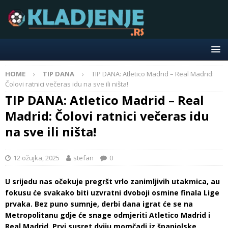
HOME
TIP DANA
TIP DANA: Atletico Madrid – Real Madrid:
Čolovi ratnici večeras idu na sve ili ništa!
TIP DANA: Atletico Madrid – Real
Madrid: Čolovi ratnici večeras idu
na sve ili ništa!
12 ožujka, 2025
stefan
0
U srijedu nas očekuje pregršt vrlo zanimljivih utakmica, au
fokusu će svakako biti uzvratni dvoboji osmine finala Lige
prvaka. Bez puno sumnje, derbi dana igrat će se na
Metropolitanu gdje će snage odmjeriti Atletico Madrid i
Real Madrid. Prvi susret dviju momčadi iz španjolske