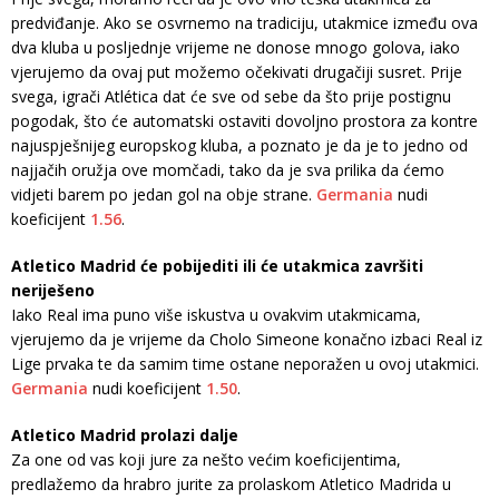
predviđanje. Ako se osvrnemo na tradiciju, utakmice između ova
dva kluba u posljednje vrijeme ne donose mnogo golova, iako
vjerujemo da ovaj put možemo očekivati ​​drugačiji susret. Prije
svega, igrači Atlética dat će sve od sebe da što prije postignu
pogodak, što će automatski ostaviti dovoljno prostora za kontre
najuspješnijeg europskog kluba, a poznato je da je to jedno od
najjačih oružja ove momčadi, tako da je sva prilika da ćemo
vidjeti barem po jedan gol na obje strane.
Germania
nudi
koeficijent
1.56
.
Atletico Madrid će pobijediti ili će utakmica završiti
neriješeno
Iako Real ima puno više iskustva u ovakvim utakmicama,
vjerujemo da je vrijeme da Cholo Simeone konačno izbaci Real iz
Lige prvaka te da samim time ostane neporažen u ovoj utakmici.
Germania
nudi koeficijent
1.50
.
Atletico Madrid prolazi dalje
Za one od vas koji jure za nešto većim koeficijentima,
predlažemo da hrabro jurite za prolaskom Atletico Madrida u