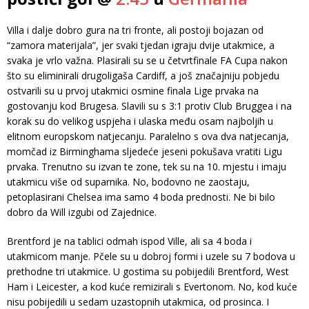
Villa i dalje dobro gura na tri fronte, ali postoji bojazan od
“zamora materijala”, jer svaki tjedan igraju dvije utakmice, a
svaka je vrlo važna. Plasirali su se u četvrtfinale FA Cupa nakon
što su eliminirali drugoligaša Cardiff, a još značajniju pobjedu
ostvarili su u prvoj utakmici osmine finala Lige prvaka na
gostovanju kod Brugesa. Slavili su s 3:1 protiv Club Bruggea i na
korak su do velikog uspjeha i ulaska među osam najboljih u
elitnom europskom natjecanju. Paralelno s ova dva natjecanja,
momčad iz Birminghama sljedeće jeseni pokušava vratiti Ligu
prvaka. Trenutno su izvan te zone, tek su na 10. mjestu i imaju
utakmicu više od suparnika. No, bodovno ne zaostaju,
petoplasirani Chelsea ima samo 4 boda prednosti. Ne bi bilo
dobro da Will izgubi od Zajednice.
Brentford je na tablici odmah ispod Ville, ali sa 4 boda i
utakmicom manje. Pčele su u dobroj formi i uzele su 7 bodova u
prethodne tri utakmice. U gostima su pobijedili Brentford, West
Ham i Leicester, a kod kuće remizirali s Evertonom. No, kod kuće
nisu pobijedili u sedam uzastopnih utakmica, od prosinca. I