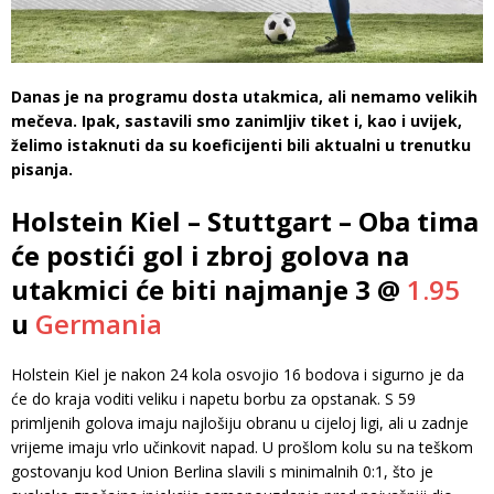
Danas je na programu dosta utakmica, ali nemamo velikih
mečeva. Ipak, sastavili smo zanimljiv tiket i, kao i uvijek,
želimo istaknuti da su koeficijenti bili aktualni u trenutku
pisanja.
Holstein Kiel – Stuttgart – Oba tima
će postići gol i zbroj golova na
utakmici će biti najmanje 3 @
1.95
u
Germania
Holstein Kiel je nakon 24 kola osvojio 16 bodova i sigurno je da
će do kraja voditi veliku i napetu borbu za opstanak. S 59
primljenih golova imaju najlošiju obranu u cijeloj ligi, ali u zadnje
vrijeme imaju vrlo učinkovit napad. U prošlom kolu su na teškom
gostovanju kod Union Berlina slavili s minimalnih 0:1, što je