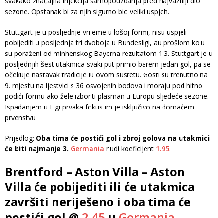
svakako značajna injekcija samopouzdanja pred najvažniji dio
sezone. Opstanak bi za njih sigurno bio veliki uspjeh.
Stuttgart je u posljednje vrijeme u lošoj formi, nisu uspjeli
pobijediti u posljednja tri dvoboja u Bundesligi, au prošlom kolu
su poraženi od minhenskog Bayerna rezultatom 1:3. Stuttgart je u
posljednjih šest utakmica svaki put primio barem jedan gol, pa se
očekuje nastavak tradicije iu ovom susretu. Gosti su trenutno na
9. mjestu na ljestvici s 36 osvojenih bodova i moraju pod hitno
podići formu ako žele izboriti plasman u Europu sljedeće sezone.
Ispadanjem u Ligi prvaka fokus im je isključivo na domaćem
prvenstvu.
Prijedlog:
Oba tima će postići gol i zbroj golova na utakmici
će biti najmanje 3.
Germania
nudi koeficijent
1.95
.
Brentford – Aston Villa – Aston
Villa će pobijediti ili će utakmica
završiti neriješeno i oba tima će
postići gol @
2.45
u
Germania