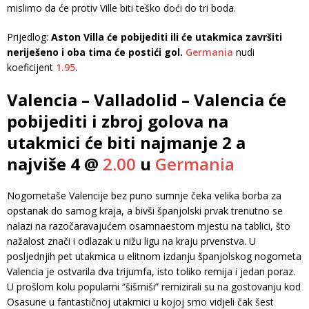
mislimo da će protiv Ville biti teško doći do tri boda.
Prijedlog:
Aston Villa će pobijediti ili će utakmica završiti
neriješeno i oba tima će postići gol.
Germania
nudi
koeficijent
1.95
.
Valencia – Valladolid – Valencia će
pobijediti i zbroj golova na
utakmici će biti najmanje 2 a
najviše 4 @
2.00
u
Germania
Nogometaše Valencije bez puno sumnje čeka velika borba za
opstanak do samog kraja, a bivši španjolski prvak trenutno se
nalazi na razočaravajućem osamnaestom mjestu na tablici, što
nažalost znači i odlazak u nižu ligu na kraju prvenstva. U
posljednjih pet utakmica u elitnom izdanju španjolskog nogometa
Valencia je ostvarila dva trijumfa, isto toliko remija i jedan poraz.
U prošlom kolu popularni “šišmiši” remizirali su na gostovanju kod
Osasune u fantastičnoj utakmici u kojoj smo vidjeli čak šest