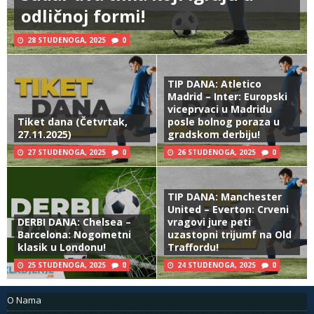
odličnoj formi!
28 STUDENOGA, 2025
0
TIP DANA: Atletico
Madrid – Inter: Europski
viceprvaci u Madridu
Tiket dana (Četvrtak,
posle bolnog poraza u
27.11.2025)
gradskom derbiju!
27 STUDENOGA, 2025
0
26 STUDENOGA, 2025
0
TIP DANA: Manchester
United – Everton: Crveni
DERBI DANA: Chelsea –
vragovi jure peti
Barcelona: Nogometni
uzastopni trijumf na Old
klasik u Londonu!
Traffordu!
25 STUDENOGA, 2025
0
24 STUDENOGA, 2025
0
O Nama