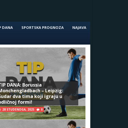
P DANA
SPORTSKA PROGNOZA
NAJAVA
TIP DANA: Borussia
Monchengladbach – Leipzig:
Sudar dva tima koji igraju u
odličnoj formi!
28 STUDENOGA, 2025
0