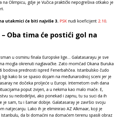
a na Olimpicu, gdje je Vučica praktički nepogrešiva ​​otkako je
ri.
a utakmici će biti najviše 3.
PSK
nudi koeficijent
2.10
.
– Oba tima će postići gol na
asman u osminu finala Europske lige… Galatasarayu je sve
tjedna mogla okrenuti naglavačke. Zato momčad Okana Buruka
 6 bodova prednosti ispred Fenerbahčea. Istanbulsko čudo
j ligi kako bi se spasio dojam na međunarodnoj sceni jer je
saray ne dočeka proljeće u Europi. Internetom ovih dana
ituacijama poput zvijeri, a u nekima kao malo mače. E,
vu su nedodirljivi, ako ponekad i zapnu, tu su suci da ih
 je sam, tu i šamar dobije. Galatasaray je završio svoju
kom natjecanju. Lako ih je eliminirao AZ Alkmaar, koji je
Istanbulu, da bi domaćini na domaćem terenu spasili obraz