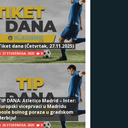
Tiket dana (Četvrtak, 27.11.2025)
27 STUDENOGA, 2025
0
TIP DANA: Atletico Madrid – Inter:
Europski viceprvaci u Madridu
posle bolnog poraza u gradskom
derbiju!
26 STUDENOGA, 2025
0