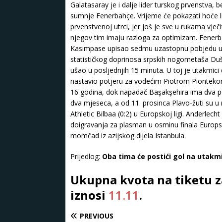
Galatasaray je i dalje lider turskog prvenstva,
sumnje Fenerbahçe. Vrijeme će pokazati hoće li
prvenstvenoj utrci, jer još je sve u rukama vječ
njegov tim imaju razloga za optimizam. Fenerb
Kasimpase upisao sedmu uzastopnu pobjedu u p
statističkog doprinosa srpskih nogometaša Dušana 
ušao u posljednjih 15 minuta. U toj je utakmici
nastavio potjeru za vodećim Piotrom Piontekom n
16 godina, dok napadač Başakşehira ima dva p
dva mjeseca, a od 11. prosinca Plavo-žuti su u
Athletic Bilbaa (0:2) u Europskoj ligi. Anderlech
doigravanja za plasman u osminu finala Europske
momčad iz azijskog dijela Istanbula.
Prijedlog:
Oba tima će postići gol na utakmi
Ukupna kvota na tiketu z
iznosi
11.11
.
PREVIOUS