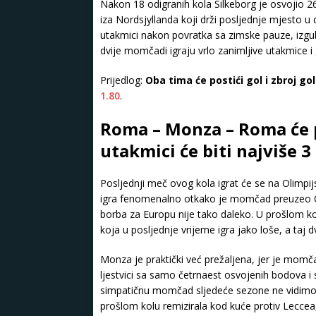
Nakon 18 odigranih kola Silkeborg je osvojio 26
iza Nordsjyllanda koji drži posljednje mjesto u
utakmici nakon povratka sa zimske pauze, izgubi
dvije momčadi igraju vrlo zanimljive utakmice i
Prijedlog:
Oba tima će postići gol i zbroj go
1.80
.
Roma – Monza – Roma će po
utakmici će biti najviše 
Posljednji meč ovog kola igrat će se na Olimp
igra fenomenalno otkako je momčad preuzeo Cl
borba za Europu nije tako daleko. U prošlom ko
koja u posljednje vrijeme igra jako loše, a ta
Monza je praktički već prežaljena, jer je momča
ljestvici sa samo četrnaest osvojenih bodova 
simpatičnu momčad sljedeće sezone ne vidimo
prošlom kolu remizirala kod kuće protiv Leccea,