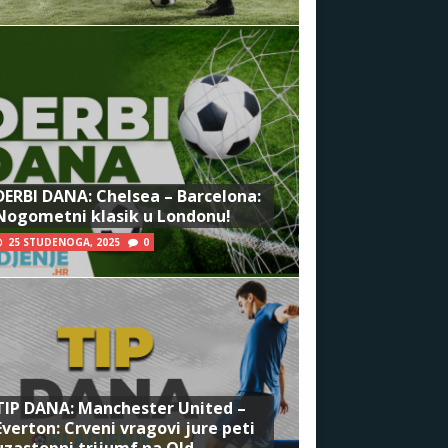
DERBI DANA: Chelsea – Barcelona:
Nogometni klasik u Londonu!
25 STUDENOGA, 2025
0
TIP DANA: Manchester United –
Everton: Crveni vragovi jure peti
uzastopni trijumf na Old