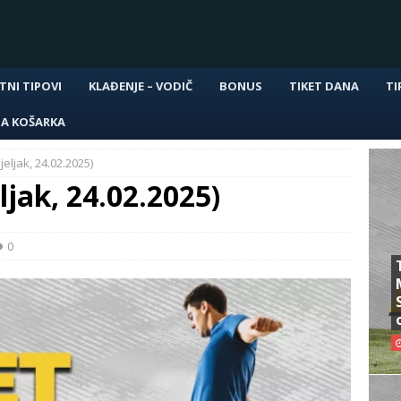
TNI TIPOVI
KLAĐENJE – VODIČ
BONUS
TIKET DANA
TI
NA KOŠARKA
eljak, 24.02.2025)
ljak, 24.02.2025)
0