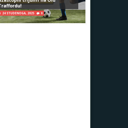
Traffordu!
24 STUDENOGA, 2025
0