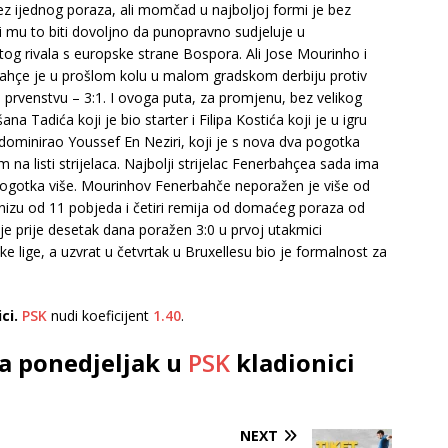
 bez ijednog poraza, ali momčad u najboljoj formi je bez
 mu to biti dovoljno da punopravno sudjeluje u
itog rivala s europske strane Bospora. Ali Jose Mourinho i
ahçe je u prošlom kolu u malom gradskom derbiju protiv
rvenstvu – 3:1. I ovoga puta, za promjenu, bez velikog
Tadića koji je bio starter i Filipa Kostića koji je u igru ​​
 dominirao Youssef En Neziri, koji je s nova dva pogotka
a listi strijelaca. Najbolji strijelac Fenerbahçea sada ima
ogotka više. Mourinhov Fenerbahče neporažen je više od
 nizu od 11 pobjeda i četiri remija od domaćeg poraza od
t je prije desetak dana poražen 3:0 u prvoj utakmici
 lige, a uzvrat u četvrtak u Bruxellesu bio je formalnost za
ci.
PSK
nudi koeficijent
1.40
.
a ponedjeljak u
PSK
kladionici
NEXT