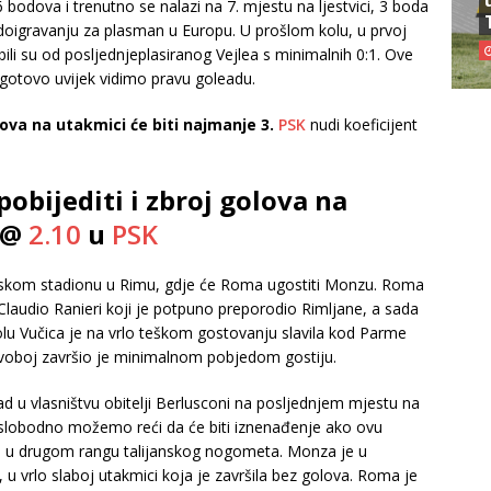
 bodova i trenutno se nalazi na 7. mjestu na ljestvici, 3 boda
 doigravanju za plasman u Europu. U prošlom kolu, u prvoj
li su od posljednjeplasiranog Vejlea s minimalnih 0:1. Ove
 gotovo uvijek vidimo pravu goleadu.
lova na utakmici će biti najmanje 3.
PSK
nudi koeficijent
bijediti i zbroj golova na
3 @
2.10
u
PSK
ijskom stadionu u Rimu, gdje će Roma ugostiti Monzu. Roma
audio Ranieri koji je potpuno preporodio Rimljane, a sada
lu Vučica je na vrlo teškom gostovanju slavila kod Parme
j dvoboj završio je minimalnom pobjedom gostiju.
d u vlasništvu obitelji Berlusconi na posljednjem mjestu na
i slobodno možemo reći da će biti iznenađenje ako ovu
 u drugom rangu talijanskog nogometa. Monza je u
 u vrlo slaboj utakmici koja je završila bez golova. Roma je