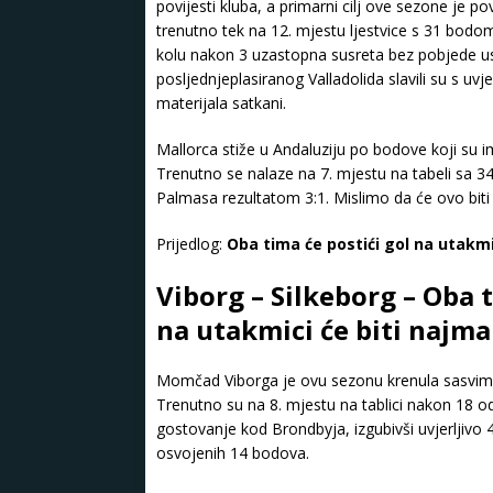
povijesti kluba, a primarni cilj ove sezone je 
trenutno tek na 12. mjestu ljestvice s 31 bodo
kolu nakon 3 uzastopna susreta bez pobjede usp
posljednjeplasiranog Valladolida slavili su s uvj
materijala satkani.
Mallorca stiže u Andaluziju po bodove koji su 
Trenutno se nalaze na 7. mjestu na tabeli sa 34
Palmasa rezultatom 3:1. Mislimo da će ovo biti 
Prijedlog:
Oba tima će postići gol na utakmi
Viborg – Silkeborg – Oba t
na utakmici će biti najm
Momčad Viborga je ovu sezonu krenula sasvim so
Trenutno su na 8. mjestu na tablici nakon 18 o
gostovanje kod Brondbyja, izgubivši uvjerljivo 
osvojenih 14 bodova.