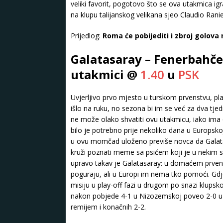
veliki favorit, pogotovo što se ova utakmica igr
na klupu talijanskog velikana sjeo Claudio Ranie
Prijedlog:
Roma će pobijediti i zbroj golova n
Galatasaray – Fenerbahče 
utakmici @
1.40
u
PSK
Uvjerljivo prvo mjesto u turskom prvenstvu, pl
išlo na ruku, no sezona bi im se već za dva 
ne može olako shvatiti ovu utakmicu, iako ima
bilo je potrebno prije nekoliko dana u Europsko
u ovu momčad uloženo previše novca da Galata
kruži poznati meme sa psićem koji je u nekim s
upravo takav je Galatasaray: u domaćem prvenst
poguraju, ali u Europi im nema tko pomoći. Gdje
misiju u play-off fazi u drugom po snazi ​​klups
nakon pobjede 4-1 u Nizozemskoj poveo 2-0 u 
remijem i konačnih 2-2.