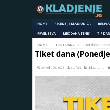
HOME
RECENZIJE KLADIONICA
BESPLA
PRVENSTVA
MEČ DANA TENIS
TIP DA
HOME
TIKET DANA
Tiket dana (Ponedj
Tiket dana (Ponedje
24 veljače, 2025
stefan
Tiket dana