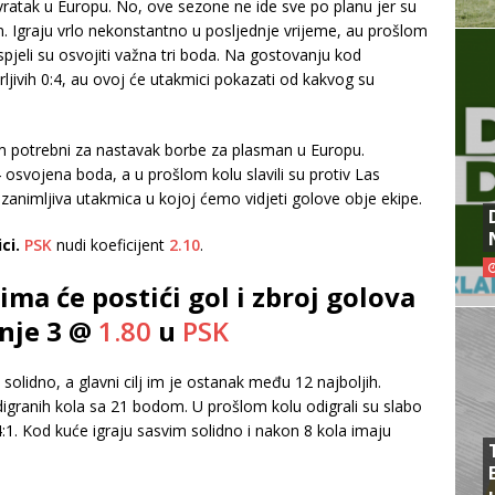
povratak u Europu. No, ove sezone ne ide sve po planu jer su
m. Igraju vrlo nekonstantno u posljednje vrijeme, au prošlom
jeli su osvojiti važna tri boda. Na gostovanju kod
erljivih 0:4, au ovoj će utakmici pokazati od kakvog su
im potrebni za nastavak borbe za plasman u Europu.
 osvojena boda, a u prošlom kolu slavili su protiv Las
zanimljiva utakmica u kojoj ćemo vidjeti golove obje ekipe.
ci.
PSK
nudi koeficijent
2.10
.
ima će postići gol i zbroj golova
anje 3 @
1.80
u
PSK
lidno, a glavni cilj im je ostanak među 12 najboljih.
digranih kola sa 21 bodom. U prošlom kolu odigrali su slabo
4:1. Kod kuće igraju sasvim solidno i nakon 8 kola imaju