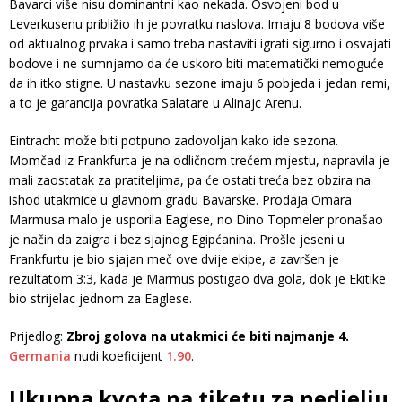
Bavarci više nisu dominantni kao nekada. Osvojeni bod u
Leverkusenu približio ih je povratku naslova. Imaju 8 bodova više
od aktualnog prvaka i samo treba nastaviti igrati sigurno i osvajati
bodove i ne sumnjamo da će uskoro biti matematički nemoguće
da ih itko stigne. U nastavku sezone imaju 6 pobjeda i jedan remi,
a to je garancija povratka Salatare u Alinajc Arenu.
Eintracht može biti potpuno zadovoljan kako ide sezona.
Momčad iz Frankfurta je na odličnom trećem mjestu, napravila je
mali zaostatak za pratiteljima, pa će ostati treća bez obzira na
ishod utakmice u glavnom gradu Bavarske. Prodaja Omara
Marmusa malo je usporila Eaglese, no Dino Topmeler pronašao
je način da zaigra i bez sjajnog Egipćanina. Prošle jeseni u
Frankfurtu je bio sjajan meč ove dvije ekipe, a završen je
rezultatom 3:3, kada je Marmus postigao dva gola, dok je Ekitike
bio strijelac jednom za Eaglese.
Prijedlog:
Zbroj golova na utakmici će biti najmanje 4.
Germania
nudi koeficijent
1.90
.
Ukupna kvota na tiketu za nedjelju