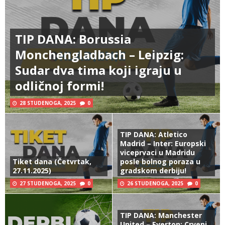
TIP DANA: Borussia
Monchengladbach – Leipzig:
Sudar dva tima koji igraju u
odličnoj formi!
28 STUDENOGA, 2025
0
TIP DANA: Atletico
Madrid – Inter: Europski
viceprvaci u Madridu
Tiket dana (Četvrtak,
posle bolnog poraza u
27.11.2025)
gradskom derbiju!
27 STUDENOGA, 2025
0
26 STUDENOGA, 2025
0
TIP DANA: Manchester
United – Everton: Crveni