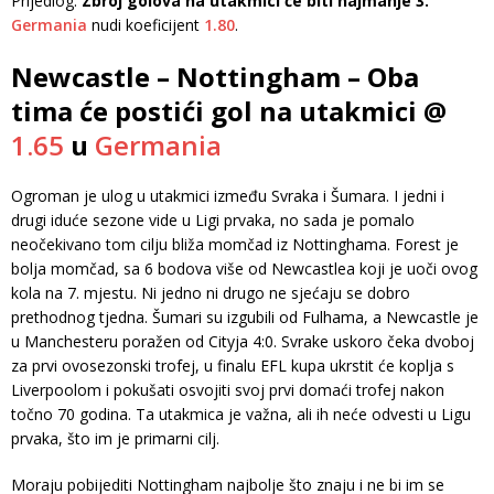
Prijedlog:
Zbroj golova na utakmici će biti najmanje 3.
Germania
nudi koeficijent
1.80
.
Newcastle – Nottingham – Oba
tima će postići gol na utakmici @
1.65
u
Germania
Ogroman je ulog u utakmici između Svraka i Šumara. I jedni i
drugi iduće sezone vide u Ligi prvaka, no sada je pomalo
neočekivano tom cilju bliža momčad iz Nottinghama. Forest je
bolja momčad, sa 6 bodova više od Newcastlea koji je uoči ovog
kola na 7. mjestu. Ni jedno ni drugo ne sjećaju se dobro
prethodnog tjedna. Šumari su izgubili od Fulhama, a Newcastle je
u Manchesteru poražen od Cityja 4:0. Svrake uskoro čeka dvoboj
za prvi ovosezonski trofej, u finalu EFL kupa ukrstit će koplja s
Liverpoolom i pokušati osvojiti svoj prvi domaći trofej nakon
točno 70 godina. Ta utakmica je važna, ali ih neće odvesti u Ligu
prvaka, što im je primarni cilj.
Moraju pobijediti Nottingham najbolje što znaju i ne bi im se