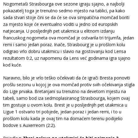
Nogometaši Strasbourga ove sezone igraju sjajno, a najbolji
pokazatelj toga je trenutno sedmo mjesto na tablici, pa kako
sada stvari stoje čini se da će se ova simpatična momčad boriti
za mjesto koje će eventualno voditi u jedno od europskih
natjecanja. U posljednjih pet utakmica u elitnom izdanju
francuskog nogometa ova momčad je ostvarila tri trijumfa, jedan
remi i samo jedan poraz. Inače, Strasbourg je u prošlom kolu
odigrao vrlo dobru utakmicu i slavio na gostovanju kod Lensa
rezultatom 0:2, uz napomenu da Lens već godinama igra sjajno
kod kuće.
Naravno, bilo je vrlo teško očekivati ​​da će igrači Bresta ponoviti
prošlu sezonu u kojoj je ova momčad protiv svih očekivanja stigla
do Lige prvaka. Bretanjani su trenutno na devetom mjestu na
tabeli, samo bod iza sedmoplasiranog Strasbourga, kojem ovaj
tim gostuje u ovom kolu. Brest je u posljednjih pet utakmica u
Ligue 1 ostvario tri pobjede, jedan poraz i jedan remi, i to u
prošlom kolu kada je ovaj tim na domaćem terenu podijelio
bodove s Auxerreom (2:2).