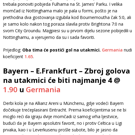
trebala ponoviti pobjeda Fulhama na St. James’ Parku. I velika
momčad iz Nottinghama malo je pala u formi, pošto je na
prethodna dva gostovanja izgubila kod Bournemoutha čak 5:0, ali
je samo kolo nakon tog poraza slavila protiv Brightona 7:0 na
svom City Groundu. Magpiesi su u prvom dijelu sezone pobijedili u
Nottinghamu, a vjerujemo da su i sada favoriti.
Prijedlog:
Oba tima će postići gol na utakmici.
Germania
nudi
koeficijent
1.65
.
Bayern – E.Frankfurt – Zbroj golova
na utakmici će biti najmanje 4 @
1.90
u
Germania
Derbi kola je na Allianz Areni u Münchenu, gdje vodeći Bayern
dočekuje trećeplasirani Eintracht. Prema koeficijentima se ne bi
moglo reći da igraju dvije momčadi iz samog vrha ljestvice,
budući da je Bayern apsolutni favorit, no i protiv Celtica u Ligi
prvaka, kao i u Leverkusenu prošle subote, bilo je jasno da