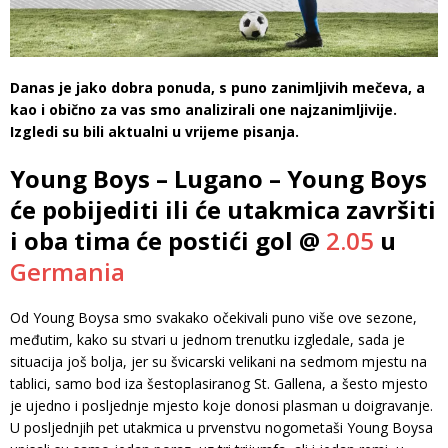
Danas je jako dobra ponuda, s puno zanimljivih mečeva, a
kao i obično za vas smo analizirali one najzanimljivije.
Izgledi su bili aktualni u vrijeme pisanja.
Young Boys – Lugano – Young Boys
će pobijediti ili će utakmica završiti
i oba tima će postići gol @
2.05
u
Germania
Od Young Boysa smo svakako očekivali puno više ove sezone,
međutim, kako su stvari u jednom trenutku izgledale, sada je
situacija još bolja, jer su švicarski velikani na sedmom mjestu na
tablici, samo bod iza šestoplasiranog St. Gallena, a šesto mjesto
je ujedno i posljednje mjesto koje donosi plasman u doigravanje.
U posljednjih pet utakmica u prvenstvu nogometaši Young Boysa