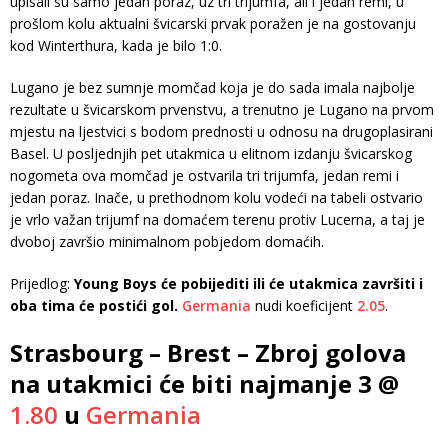
upisali su samo jedan poraz, uz tri trijumfa, ali i jedan remi, u
prošlom kolu aktualni švicarski prvak poražen je na gostovanju
kod Winterthura, kada je bilo 1:0.
Lugano je bez sumnje momčad koja je do sada imala najbolje
rezultate u švicarskom prvenstvu, a trenutno je Lugano na prvom
mjestu na ljestvici s bodom prednosti u odnosu na drugoplasirani
Basel. U posljednjih pet utakmica u elitnom izdanju švicarskog
nogometa ova momčad je ostvarila tri trijumfa, jedan remi i
jedan poraz. Inače, u prethodnom kolu vodeći na tabeli ostvario
je vrlo važan trijumf na domaćem terenu protiv Lucerna, a taj je
dvoboj završio minimalnom pobjedom domaćih.
Prijedlog:
Young Boys će pobijediti ili će utakmica završiti i
oba tima će postići gol.
Germania
nudi koeficijent
2.05
.
Strasbourg – Brest – Zbroj golova
na utakmici će biti najmanje 3 @
1.80
u
Germania