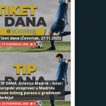
Tiket dana (Četvrtak, 27.11.2025)
27 STUDENOGA, 2025
0
TIP DANA: Atletico Madrid – Inter:
Europski viceprvaci u Madridu
posle bolnog poraza u gradskom
derbiju!
26 STUDENOGA, 2025
0