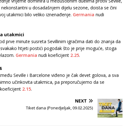
dnje vrijeme dominira u međusobnim duelima protiv Seville,
i nekonstantni u dosadašnjem dijelu sezone, doista se čini
oj utakmici bilo veliko iznenađenje.
Germania
nudi
na utakmici
 od prve minute susreta Sevillinim igračima dati do znanja da
e svakako htjeti postići pogodak što je prije moguće, stoga
jelazom.
Germania
nudi koeficijent
2.25
.
4
eđu Seville i Barcelone viđeno je čak devet golova, a sva
 iznimno učinkovita utakmica, pa preporučujemo da se
koeficijent
2.15
.
NEXT
Tiket dana (Ponedjeljak, 09.02.2025)