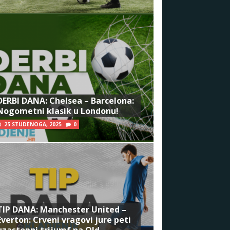
DERBI DANA: Chelsea – Barcelona:
Nogometni klasik u Londonu!
25 STUDENOGA, 2025
0
TIP DANA: Manchester United –
Everton: Crveni vragovi jure peti
uzastopni trijumf na Old