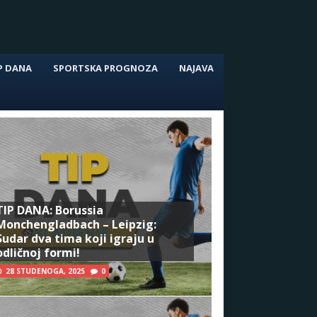
P DANA
SPORTSKA PROGNOZA
NAJAVA
TIP DANA: Borussia
Monchengladbach – Leipzig:
Sudar dva tima koji igraju u
odličnoj formi!
28 STUDENOGA, 2025
0