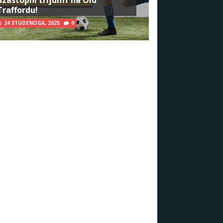
Traffordu!
24 STUDENOGA, 2025
0