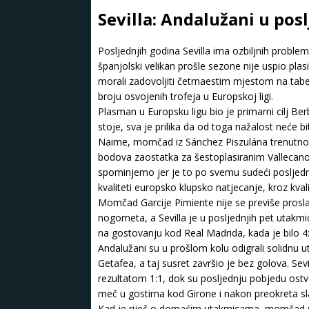
Sevilla: Andalužani u pos
Posljednjih godina Sevilla ima ozbiljnih probl
španjolski velikan prošle sezone nije uspio plas
morali zadovoljiti četrnaestim mjestom na tabe
broju osvojenih trofeja u Europskoj ligi.
Plasman u Europsku ligu bio je primarni cilj Be
stoje, sva je prilika da od toga nažalost neće bit
Naime, momčad iz Sánchez Piszulána trenutno 
bodova zaostatka za šestoplasiranim Vallecanom 
spominjemo jer je to po svemu sudeći posljed
kvaliteti europsko klupsko natjecanje, kroz kvali
Momčad Garcije Pimiente nije se previše prosla
nogometa, a Sevilla je u posljednjih pet utakmic
na gostovanju kod Real Madrida, kada je bilo 4:
Andalužani su u prošlom kolu odigrali solidnu 
Getafea, a taj susret završio je bez golova. Sevi
rezultatom 1:1, dok su posljednju pobjedu ostvari
meč u gostima kod Girone i nakon preokreta slav
Kad je riječ o domaćim utakmicama, momčad Ga