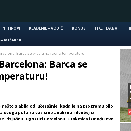
TNI TIPOVI
KLAĐENJE – VODIČ
BONUS
TIKET DANA
TI
NA KOŠARKA
Barcelona: Barca se vratila na radnu temperaturu!
 Barcelona: Barca se
emperaturu!
 nešto slabija od jučerašnje, kada je na programu bilo
a ovoga puta za vas smo analizirali dvoboj iz
hez Pizjuánu” ugostiti Barcelonu. Utakmica između ova