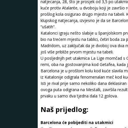
natjecanja, 28, što je prosjek od 3,5 po utakmi
kuće protiv Atalante, u dvoboju koji je završio 
prošlog kola osigurao drugo mjesto na tabeli. K
klupskog natjecanja, izvjesno je da se Barcelo
“ušatih”.
Katalonci igraju nešto slabije u španjolskom pr
bio na trećem mjestu na tablici, četiri boda za 
Madridom, uz zaključak da je dvoboj ova dva ma
još više približe prvom mjestu na tabeli.
U posljednjih pet utakmica La Lige momčad s C
remi, oba na gostovanjima kod Getafea, kada je
Barcelona je u prošlom kolu kod kuće slavila mi
iz Katalonije odigrala fenomenalan meč kod kuće
Isti je rival prije samo nekoliko dana deklasiran
ovoga puta odigrana na Mestalli, završila rezu
prvaku u samo dva tjedna dala 12 golova.
Naš prijedlog:
Barcelona će pobijediti na utakmici