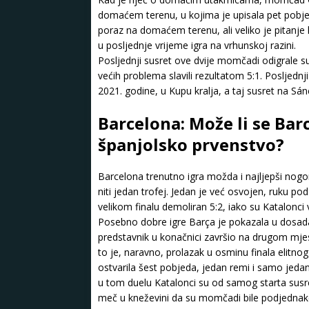
domaćem terenu, u kojima je upisala pet pobjeda
poraz na domaćem terenu, ali veliko je pitanje
u posljednje vrijeme igra na vrhunskoj razini.
Posljednji susret ove dvije momčadi odigrale s
većih problema slavili rezultatom 5:1. Posljedn
2021. godine, u Kupu kralja, a taj susret na S
Barcelona: Može li se Barc
španjolsko prvenstvo?
Barcelona trenutno igra možda i najljepši nogom
niti jedan trofej. Jedan je već osvojen, ruku p
velikom finalu demoliran 5:2, iako su Katalonci v
Posebno dobre igre Barça je pokazala u dosadaš
predstavnik u konačnici završio na drugom mjestu
to je, naravno, prolazak u osminu finala elitno
ostvarila šest pobjeda, jedan remi i samo jedan
u tom duelu Katalonci su od samog starta susret
meč u kneževini da su momčadi bile podjednake.