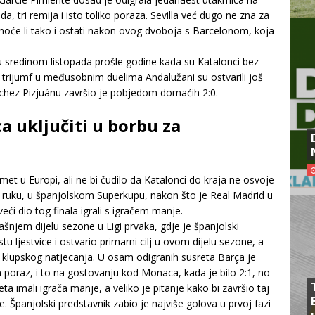
, tri remija i isto toliko poraza. Sevilla već dugo ne zna za
 hoće li tako i ostati nakon ovog dvoboja s Barcelonom, koja
u sredinom listopada prošle godine kada su Katalonci bez
ji trijumf u međusobnim duelima Andalužani su ostvarili još
ánchez Pizjuánu završio je pobjedom domaćih 2:0.
a uključiti u borbu za
et u Europi, ali ne bi čudilo da Katalonci do kraja ne osvoje
od ruku, u španjolskom Superkupu, nakon što je Real Madrid u
eći dio tog finala igrali s igračem manje.
njem dijelu sezone u Ligi prvaka, gdje je španjolski
 ljestvice i ostvario primarni cilj u ovom dijelu sezone, a
g klupskog natjecanja. U osam odigranih susreta Barça je
 poraz, i to na gostovanju kod Monaca, kada je bilo 2:1, no
a imali igrača manje, a veliko je pitanje kako bi završio taj
 Španjolski predstavnik zabio je najviše golova u prvoj fazi