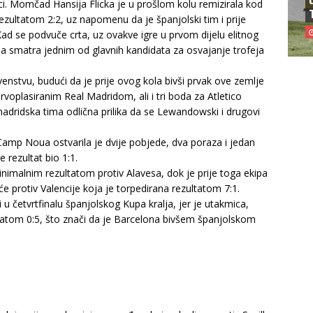
ci. Momčad Hansija Flicka je u prošlom kolu remizirala kod
rezultatom 2:2, uz napomenu da je španjolski tim i prije
ad se podvuče crta, uz ovakve igre u prvom dijelu elitnog
na smatra jednim od glavnih kandidata za osvajanje trofeja
venstvu, budući da je prije ovog kola bivši prvak ove zemlje
prvoplasiranim Real Madridom, ali i tri boda za Atletico
dridska tima odlična prilika da se Lewandowski i drugovi
amp Noua ostvarila je dvije pobjede, dva poraza i jedan
 rezultat bio 1:1.
nimalnim rezultatom protiv Alavesa, dok je prije toga ekipa
 protiv Valencije koja je torpedirana rezultatom 7:1.
 i u četvrtfinalu španjolskog Kupa kralja, jer je utakmica,
ltatom 0:5, što znači da je Barcelona bivšem španjolskom