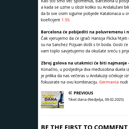
Kao što smo već spomenuli, Barcelona u poslje
a kada se uzme u obzir koliko su Andalužani bil
da bi sve osim sigurne pobjede Katalonaca u ov
koeficijent
1.55
.
Barcelona će pobijediti na poluvremenu i 
Čak vjerujemo da će igrači Hansija Flicka htjeti
su na Sanchez Pizjuan došli s tri boda. Gosti ć
vam toplo savjetujemo da okušate sreću s pri
Zbroj golova na utakmici će biti najmanje 
Konačno, u posljednja dva međusobna duela izm
je prilika da nas večeras u Andaluziji očekuje
fokusirate na ovu kombinaciju.
Germania
nudi 
PREVIOUS
Tiket dana (Nedjelja, 09.02.2025)
BE THE FIRST TO COMMENT