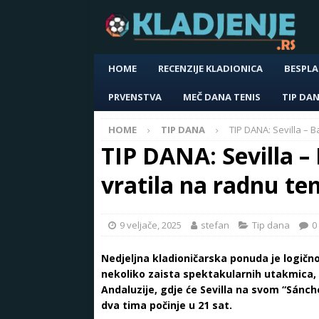
HOME
RECENZIJE KLADIONICA
BESPLA
PRVENSTVA
MEČ DANA TENIS
TIP DA
HOME
TIP DANA
TIP DANA: Sevilla – 
TIP DANA: Sevilla –
vratila na radnu t
9 veljače, 2025
stefan
Tip dana
0
Nedjeljna kladioničarska ponuda je logično
nekoliko zaista spektakularnih utakmica, 
Andaluzije, gdje će Sevilla na svom “Sánc
dva tima počinje u 21 sat.