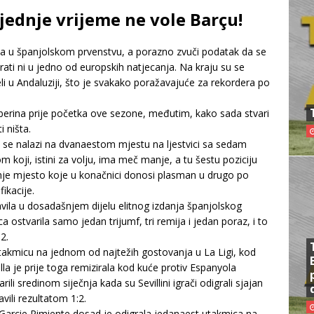
ljednje vrijeme ne vole Barçu!
ema u španjolskom prvenstvu, a porazno zvuči podatak da se
irati ni u jedno od europskih natjecanja. Na kraju su se
li u Andaluziji, što je svakako poražavajuće za rekordera po
rberina prije početka ove sezone, međutim, kako sada stvari
i ništa.
se nalazi na dvanaestom mjestu na ljestvici sa sedam
koji, istini za volju, ima meč manje, a tu šestu poziciju
nje mjesto koje u konačnici donosi plasman u drugo po
fikacije.
vila u dosadašnjem dijelu elitnog izdanja španjolskog
a ostvarila samo jedan trijumf, tri remija i jedan poraz, i to
2.
utakmicu na jednom od najtežih gostovanja u La Ligi, kod
lla je prije toga remizirala kod kuće protiv Espanyola
li sredinom siječnja kada su Sevillini igrači odigrali sjajan
ili rezultatom 1:2.
rcie Pimiente dosad je odigrala jedanaest utakmica na