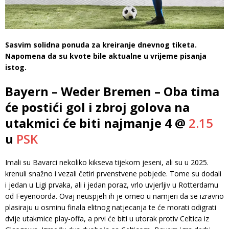
Sasvim solidna ponuda za kreiranje dnevnog tiketa.
Napomena da su kvote bile aktualne u vrijeme pisanja
istog.
Bayern – Weder Bremen – Oba tima
će postići gol i zbroj golova na
utakmici će biti najmanje 4 @
2.15
u
PSK
Imali su Bavarci nekoliko kikseva tijekom jeseni, ali su u 2025.
krenuli snažno i vezali četiri prvenstvene pobjede. Tome su dodali
i jedan u Ligi prvaka, ali i jedan poraz, vrlo uvjerljiv u Rotterdamu
od Feyenoorda. Ovaj neuspjeh ih je omeo u namjeri da se izravno
plasiraju u osminu finala elitnog natjecanja te će morati odigrati
dvije utakmice play-offa, a prvi će biti u utorak protiv Celtica iz