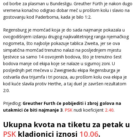
od borbe za plasman u Bundesligu. Greuther Fürth je nakon dugo
vremena konačno odigrao dobar meč u prošlom kolu i slavio na
gostovanju kod Paderborna, kada je bilo 1:2.
Regensburg je momčad koja je do sada najmanje pokazala u
ovogodišnjem izdanju drugog najkvalitetnijeg ranga njemačkog
nogometa, što najbolje pokazuje tablica Zweita, jer se ova
simpatična momčad trenutno nalazi na posljednjem mjestu
ljestvice sa samo 14 osvojenih bodova, što je trenutno šest
bodova manje od ekipa koje se nalaze u sigurnoj zoni. U
posljednjih pet mečeva u Zweigniedu ekipa Regensburga je
ostvarila dva trijumfa i tri poraza, au prošlom kolu ova ekipa je
kod kuće slavila protiv Herthe, a taj duel je završen rezultatom
2:0.
Prijedlog:
Greuther Furth će pobijediti i zbroj golova na
utakmici će biti najmanje 3
.
PSK
nudi koeficijent
2.40
.
Ukupna kvota na tiketu za petak u
PSK
kladionici iznosi
10.06
.