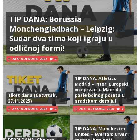
TIP DANA: Borussia
Monchengladbach – Leipzig:
Sudar dva tima koji igraju u
odličnoj formi!
28 STUDENOGA, 2025
0
TIP DANA: Atletico
Madrid – Inter: Europski
viceprvaci u Madridu
Tiket dana (Četvrtak,
posle bolnog poraza u
27.11.2025)
gradskom derbiju!
27 STUDENOGA, 2025
0
26 STUDENOGA, 2025
0
TIP DANA: Manchester
United – Everton: Crveni
DERBI DANA: Chelsea –
vragovi jure peti