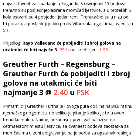
najveći favorit za ispadanje u Segundu. S osvojenih 15 bodova
trenutno su posljednjeplasirana momčad ljestvice, a u proteklih 5
kola ostvarili su 4 pobjede i jedan remi. Trenutačno su u nizu od
tri poraza, a posljednji je bio protiv Villarreala u gostima, uvjerljivih
5:1.
Prijedlog:
Rayo Vallecano će pobijediti i zbroj golova na
utakmici će biti najviše 3.
PSK
nudi koeficijent
1.95
.
Greuther Furth – Regensburg –
Greuther Furth će pobijediti i zbroj
golova na utakmici će biti
najmanje 3 @
2.40
u
PSK
Primarni cilj Greuther Furtha je i ovoga puta doći na najvišu razinu
njemačkog nogometa, no veliko je pitanje koliko je to u ovom
trenutku realno. Naime, nekadašnji prvoligaš nalazi se na
četrnaestom mjestu ljestvice, sa dvanaest bodova zaostatka za
momčadima u zoni doigravanja, pa je borba za opstanak realnija