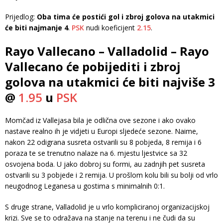
Prijedlog:
Oba tima će postići gol i zbroj golova na utakmici
će biti najmanje 4
.
PSK
nudi koeficijent
2.15
.
Rayo Vallecano – Valladolid – Rayo
Vallecano će pobijediti i zbroj
golova na utakmici će biti najviše 3
@
1.95
u
PSK
Momčad iz Vallejasa bila je odlična ove sezone i ako ovako
nastave realno ih je vidjeti u Europi sljedeće sezone. Naime,
nakon 22 odigrana susreta ostvarili su 8 pobjeda, 8 remija i 6
poraza te se trenutno nalaze na 6. mjestu ljestvice sa 32
osvojena boda. U jako dobroj su formi, au zadnjih pet susreta
ostvarili su 3 pobjede i 2 remija. U prošlom kolu bili su bolji od vrlo
neugodnog Leganesa u gostima s minimalnih 0:1.
S druge strane, Valladolid je u vrlo kompliciranoj organizacijskoj
krizi. Sve se to odražava na stanje na terenu i ne čudi da su