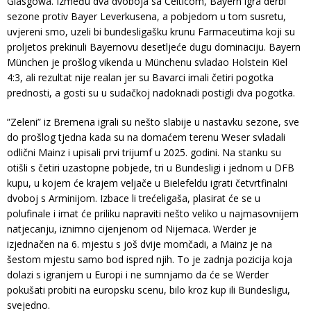
Glasgowa. Između dva dvoboja sa Celticom, Bayern igra derbi
sezone protiv Bayer Leverkusena, a pobjedom u tom susretu,
uvjereni smo, uzeli bi bundesligašku krunu Farmaceutima koji su
proljetos prekinuli Bayernovu desetljeće dugu dominaciju. Bayern
München je prošlog vikenda u Münchenu svladao Holstein Kiel
4:3, ali rezultat nije realan jer su Bavarci imali četiri pogotka
prednosti, a gosti su u sudačkoj nadoknadi postigli dva pogotka.
”Zeleni” iz Bremena igrali su nešto slabije u nastavku sezone, sve
do prošlog tjedna kada su na domaćem terenu Weser svladali
odlični Mainz i upisali prvi trijumf u 2025. godini. Na stanku su
otišli s četiri uzastopne pobjede, tri u Bundesligi i jednom u DFB
kupu, u kojem će krajem veljače u Bielefeldu igrati četvrtfinalni
dvoboj s Arminijom. Izbace li trećeligaša, plasirat će se u
polufinale i imat će priliku napraviti nešto veliko u najmasovnijem
natjecanju, iznimno cijenjenom od Nijemaca. Werder je
izjednačen na 6. mjestu s još dvije momčadi, a Mainz je na
šestom mjestu samo bod ispred njih. To je zadnja pozicija koja
dolazi s igranjem u Europi i ne sumnjamo da će se Werder
pokušati probiti na europsku scenu, bilo kroz kup ili Bundesligu,
svejedno.