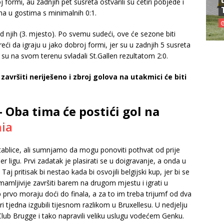
j formi, au zadnjih pet susreta ostvarili su četiri pobjede i
cha u gostima s minimalnih 0:1.
od njih (3. mjesto). Po svemu sudeći, ove će sezone biti
i da igraju u jako dobroj formi, jer su u zadnjih 5 susreta
 su na svom terenu svladali St.Gallen rezultatom 2:0.
 završiti neriješeno i zbroj golova na utakmici će biti
 Oba tima će postići gol na
ia
 tablice, ali sumnjamo da mogu ponoviti pothvat od prije
ler ligu. Prvi zadatak je plasirati se u doigravanje, a onda u
j pritisak bi nestao kada bi osvojili belgijski kup, jer bi se
imamljivije završiti barem na drugom mjestu i igrati u
up prvo moraju doći do finala, a za to im treba trijumf od dva
 tjedna izgubili tijesnom razlikom u Bruxellesu. U nedjelju
ub Brugge i tako napravili veliku uslugu vodećem Genku.