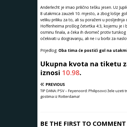
Anderlecht je imao prilično tešku jesen. Uz Jupile
8 utakmica zauzeli 10. mjesto, a zbog lošije gol-
veliku priliku za to, ali su poraženi u posljed
Hoffenheima prošlog četvrtka 4:3, kojemu je i 
osminu finala, a čeka ih dvomeč protiv turskog
očekivati ​​u doigravanju, ali ne i u borbi za nasl
Prijedlog:
Oba tima će postići gol na utakmi
Ukupna kvota na tiketu z
iznosi
10.98
.
PREVIOUS
TIP DANA: PSV – Feyenoord: Philipsovci žele uzeti t
gostima iz Rotterdama!
BE THE FIRST TO COMMENT