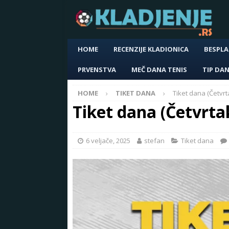
HOME
RECENZIJE KLADIONICA
BESPLA
PRVENSTVA
MEČ DANA TENIS
TIP DA
HOME
TIKET DANA
Tiket dana (Četvrt
Tiket dana (Četvrta
6 veljače, 2025
stefan
Tiket dana