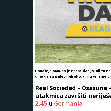
Današnja ponuda je nešto slabija, ali to nas
umu da su izgledi bili aktualni u vrijeme pi
Real Sociedad – Osasuna – 
utakmica završiti neriješe
2.45
u
Germania