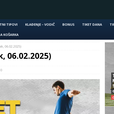
TNI TIPOVI
KLAĐENJE – VODIČ
BONUS
TIKET DANA
TI
NA KOŠARKA
ak, 06.02.2025)
k, 06.02.2025)
0