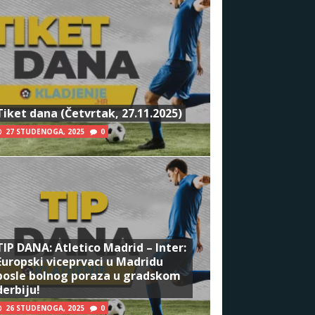
Tiket dana (Četvrtak, 27.11.2025)
27 STUDENOGA, 2025
0
TIP DANA: Atletico Madrid – Inter:
Europski viceprvaci u Madridu
posle bolnog poraza u gradskom
derbiju!
26 STUDENOGA, 2025
0