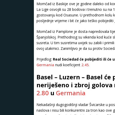
Momčad iz Baskije ove je godine daleko od konk
La Lige osvojili su 28 bodova i trenutno su na 
gostovanju kod Osasune. U prethodnom kolu kup
posljednje vrijeme i bit će jako teško pobijedit
Momčad iz Pamplone je dosta napredovala tijeko
Španjolskoj. Prethodnog su vikenda kod kuće sla
susreta. U tim susretima uvijek su zabili i primi
ovoj utakmici. Zanimljivo je da su protiv Socied
Prijedlog:
Real Sociedad će pobijediti ili će 
Germania
nudi koeficijent
2.45
.
Basel – Luzern – Basel će p
neriješeno i zbroj golova
2.80
u
Germania
Nekadašnji dugogodišnji vladar Švicarske u pos
naslova i nisu bili konkurentni za tron ​​kao ov