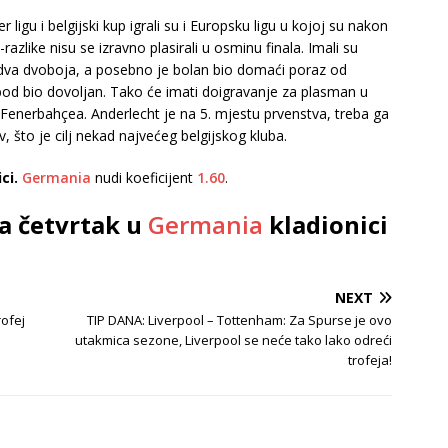
r ligu i belgijski kup igrali su i Europsku ligu u kojoj su nakon
razlike nisu se izravno plasirali u osminu finala. Imali su
nja dva dvoboja, a posebno je bolan bio domaći poraz od
bod bio dovoljan. Tako će imati doigravanje za plasman u
 Fenerbahçea. Anderlecht je na 5. mjestu prvenstva, treba ga
ov, što je cilj nekad najvećeg belgijskog kluba.
ci.
Germania
nudi koeficijent
1.60
.
a četvrtak u
Germania
kladionici
NEXT
rofej
TIP DANA: Liverpool – Tottenham: Za Spurse je ovo
utakmica sezone, Liverpool se neće tako lako odreći
trofeja!