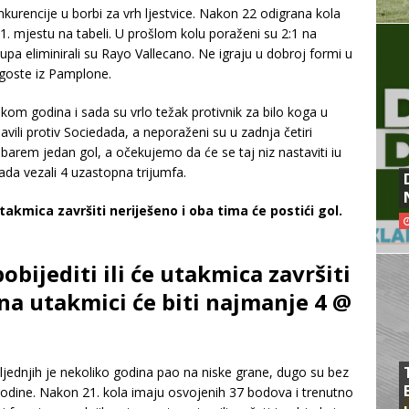
urencije u borbi za vrh ljestvice. Nakon 22 odigrana kola
11. mjestu na tabeli. U prošlom kolu poraženi su 2:1 na
a eliminirali su Rayo Vallecano. Ne igraju u dobroj formi u
i goste iz Pamplone.
m godina i sada su vrlo težak protivnik za bilo koga u
vili protiv Sociedada, a neporaženi su u zadnja četiri
li barem jedan gol, a očekujemo da će se taj niz nastaviti iu
ada vezali 4 uzastopna trijumfa.
utakmica završiti neriješeno i oba tima će postići gol.
obijediti ili će utakmica završiti
 na utakmici će biti najmanje 4 @
ljednjih je nekoliko godina pao na niske grane, dugo su bez
e godine. Nakon 21. kola imaju osvojenih 37 bodova i trenutno