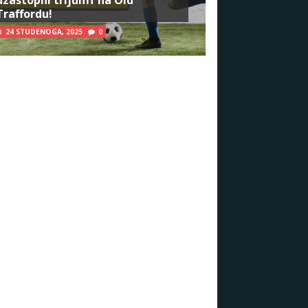
Traffordu!
24 STUDENOGA, 2025
0