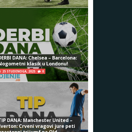
DERBI DANA: Chelsea – Barcelona:
Nogometni klasik u Londonu!
25 STUDENOGA, 2025
0
TIP DANA: Manchester United –
Everton: Crveni vragovi jure peti
uzastopni trijumf na Old