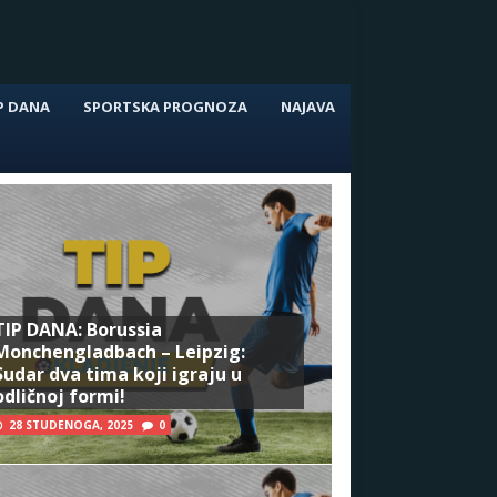
P DANA
SPORTSKA PROGNOZA
NAJAVA
TIP DANA: Borussia
Monchengladbach – Leipzig:
Sudar dva tima koji igraju u
odličnoj formi!
28 STUDENOGA, 2025
0