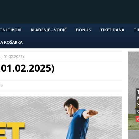
TNI TIPOVI
KLAĐENJE – VODIČ
BONUS
TIKET DANA
TI
NA KOŠARKA
, 01.02.2025)
 01.02.2025)
0