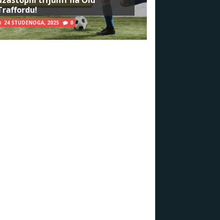
Traffordu!
24 STUDENOGA, 2025
0