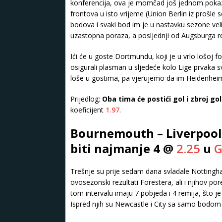
konferencija, ova je momčad još jednom pokazal
frontova u isto vrijeme (Union Berlin iz prošle 
bodova i svaki bod im je u nastavku sezone veli
uzastopna poraza, a posljednji od Augsburga r
Ići će u goste Dortmundu, koji je u vrlo lošoj f
osigurali plasman u sljedeće kolo Lige prvaka s
loše u gostima, pa vjerujemo da im Heidenheim
Prijedlog:
Oba tima će postići gol i zbroj go
koeficijent
1.97
.
Bournemouth – Liverpool 
biti najmanje 4 @
2.25
u
G
Trešnje su prije sedam dana svladale Nottingha
ovosezonski rezultati Forestera, ali i njihov p
tom intervalu imaju 7 pobjeda i 4 remija, što 
Ispred njih su Newcastle i City sa samo bodom 