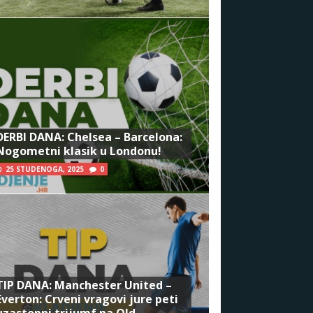
DERBI DANA: Chelsea – Barcelona:
Nogometni klasik u Londonu!
25 STUDENOGA, 2025
0
TIP DANA: Manchester United –
Everton: Crveni vragovi jure peti
uzastopni trijumf na Old