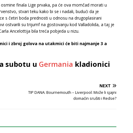
do osmine finala Lige prvaka, pa će ova momčad morati u
venstvo, stvari teku kako bi se i nadali, budući da je
ice s četiri boda prednosti u odnosu na drugoplasirani
 ostvarili su trijumf na gostovanju kod Valladolida, a taj je
rla Ancelottija bila treća pobjeda u nizu.
ici i zbroj golova na utakmici će biti najmanje 3 a
za subotu u
Germania
kladionici
NEXT
TIP DANA: Bournemouth – Liverpool: Može li sjajni
domaćin srušiti i Redse?