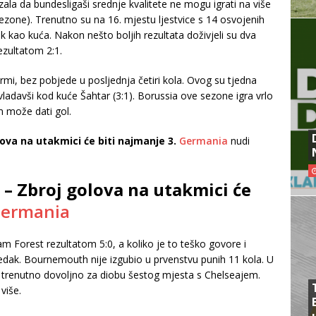
a da bundesligaši srednje kvalitete ne mogu igrati na više
sezone). Trenutno su na 16. mjestu ljestvice s 14 osvojenih
k kao kuća. Nakon nešto boljih rezultata doživjeli su dva
ezultatom 2:1.
ormi, bez pobjede u posljednja četiri kola. Ovog su tjedna
vladavši kod kuće Šahtar (3:1). Borussia ove sezone igra vrlo
 može dati gol.
lova na utakmici će biti najmanje 3.
Germania
nudi
– Zbroj golova na utakmici će
ermania
m Forest rezultatom 5:0, a koliko je to teško govore i
oredak. Bournemouth nije izgubio u prvenstvu punih 11 kola. U
je trenutno dovoljno za diobu šestog mjesta s Chelseajem.
više.