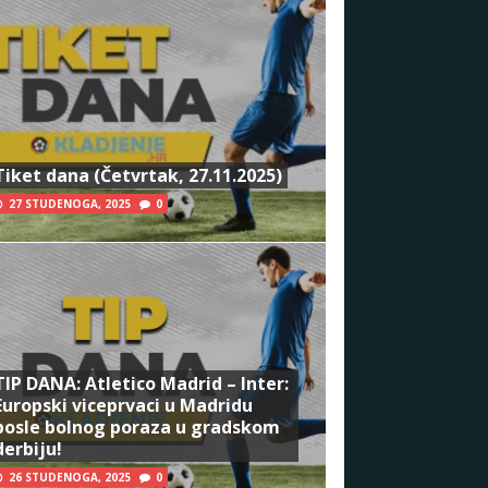
Tiket dana (Četvrtak, 27.11.2025)
27 STUDENOGA, 2025
0
TIP DANA: Atletico Madrid – Inter:
Europski viceprvaci u Madridu
posle bolnog poraza u gradskom
derbiju!
26 STUDENOGA, 2025
0