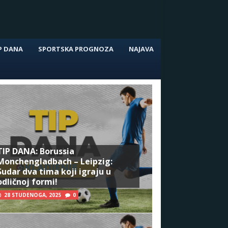
P DANA
SPORTSKA PROGNOZA
NAJAVA
TIP DANA: Borussia
Monchengladbach – Leipzig:
Sudar dva tima koji igraju u
odličnoj formi!
28 STUDENOGA, 2025
0