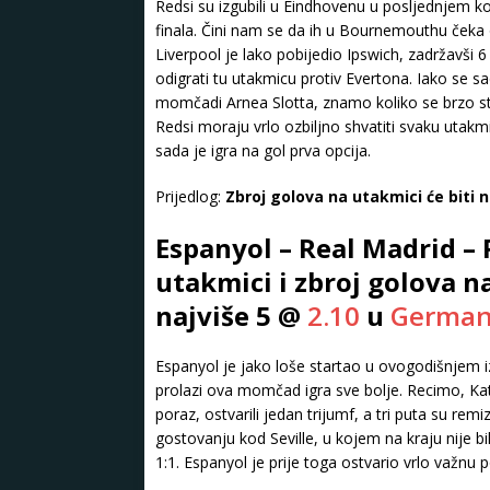
Redsi su izgubili u Eindhovenu u posljednjem ko
finala. Čini nam se da ih u Bournemouthu čeka 
Liverpool je lako pobijedio Ipswich, zadržavši 
odigrati tu utakmicu protiv Evertona. Iako se sa
momčadi Arnea Slotta, znamo koliko se brzo stva
Redsi moraju vrlo ozbiljno shvatiti svaku utakmi
sada je igra na gol prva opcija.
Prijedlog:
Zbroj golova na utakmici će biti 
Espanyol – Real Madrid – 
utakmici i zbroj golova n
najviše 5 @
2.10
u
German
Espanyol je jako loše startao u ovogodišnjem i
prolazi ova momčad igra sve bolje. Recimo, Kat
poraz, ostvarili jedan trijumf, a tri puta su rem
gostovanju kod Seville, u kojem na kraju nije bi
1:1. Espanyol je prije toga ostvario vrlo važnu p