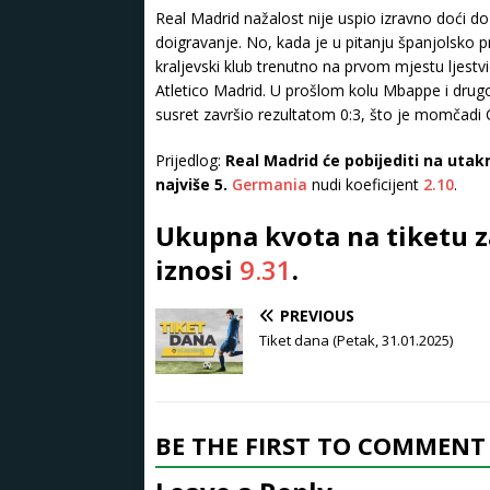
Real Madrid nažalost nije uspio izravno doći 
doigravanje. No, kada je u pitanju španjolsko pr
kraljevski klub trenutno na prvom mjestu ljestv
Atletico Madrid. U prošlom kolu Mbappe i drugovi
susret završio rezultatom 0:3, što je momčadi Ca
Prijedlog:
Real Madrid će pobijediti na utakm
najviše 5.
Germania
nudi koeficijent
2.10
.
Ukupna kvota na tiketu 
iznosi
9.31
.
PREVIOUS
Tiket dana (Petak, 31.01.2025)
BE THE FIRST TO COMMENT