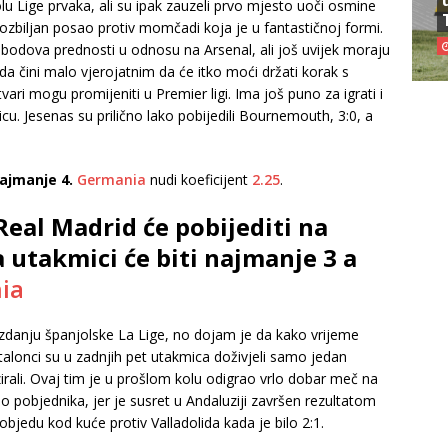
lu Lige prvaka, ali su ipak zauzeli prvo mjesto uoči osmine
ozbiljan posao protiv momčadi koja je u fantastičnoj formi.
6 bodova prednosti u odnosu na Arsenal, ali još uvijek moraju
da čini malo vjerojatnim da će itko moći držati korak s
ri mogu promijeniti u Premier ligi. Ima još puno za igrati i
cu. Jesenas su prilično lako pobijedili Bournemouth, 3:0, a
najmanje 4.
Germania
nudi koeficijent
2.25
.
Real Madrid će pobijediti na
a utakmici će biti najmanje 3 a
ia
zdanju španjolske La Lige, no dojam je da kako vrijeme
alonci su u zadnjih pet utakmica doživjeli samo jedan
izirali. Ovaj tim je u prošlom kolu odigrao vrlo dobar meč na
lo pobjednika, jer je susret u Andaluziji završen rezultatom
objedu kod kuće protiv Valladolida kada je bilo 2:1.