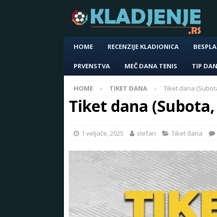
HOME
RECENZIJE KLADIONICA
BESPLA
PRVENSTVA
MEČ DANA TENIS
TIP DA
HOME
TIKET DANA
Tiket dana (Subota
Tiket dana (Subota,
1 veljače, 2025
stefan
Tiket dana