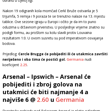
obranu u cijeloj ligi.
Nakon 19 odigranih kola momčad Cerkl Bruže ostvarila je 5
trijumfa, 5 remija i 9 poraza te se trenutno nalaze na 13. mjestu
tablice. Ove sezone igraju u Europi i očito je da im to puno
oduzima u državnom prvenstvu. U posljednje vrijeme znatno su
podigli formu, au prošlom su kolu slavili protiv Louvaina
rezultatom 1:0. U ovom susretu su pod imperativom osvajanja
bodova.
Prijedlog:
Cercle Brugge će pobijediti ili će utakmica završiti
neriješeno i oba tima će postići gol.
Germania
nudi
koeficijent
2.25
.
Arsenal – Ipswich – Arsenal će
pobijediti i zbroj golova na
utakmici će biti najmanje 4 a
najviše 6 @
2.60
u
Germania
Dvostruku pobjedu nad Palaceom Arsenal je platio ozljedom