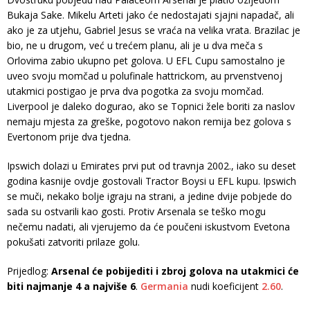
Bukaja Sake. Mikelu Arteti jako će nedostajati sjajni napadač, ali
ako je za utjehu, Gabriel Jesus se vraća na velika vrata. Brazilac je
bio, ne u drugom, već u trećem planu, ali je u dva meča s
Orlovima zabio ukupno pet golova. U EFL Cupu samostalno je
uveo svoju momčad u polufinale hattrickom, au prvenstvenoj
utakmici postigao je prva dva pogotka za svoju momčad.
Liverpool je daleko dogurao, ako se Topnici žele boriti za naslov
nemaju mjesta za greške, pogotovo nakon remija bez golova s ​​
Evertonom prije dva tjedna.
Ipswich dolazi u Emirates prvi put od travnja 2002., iako su deset
godina kasnije ovdje gostovali Tractor Boysi u EFL kupu. Ipswich
se muči, nekako bolje igraju na strani, a jedine dvije pobjede do
sada su ostvarili kao gosti. Protiv Arsenala se teško mogu
nečemu nadati, ali vjerujemo da će poučeni iskustvom Evetona
pokušati zatvoriti prilaze golu.
Prijedlog:
Arsenal će pobijediti i zbroj golova na utakmici će
biti najmanje 4 a najviše 6
.
Germania
nudi koeficijent
2.60
.