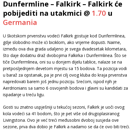
Dunfermline – Falkirk – Falkirk će
pobijediti na utakmici @
1.70
u
Germania
U škotskom prvenstvu vodeći Falkirk gostuje kod Dunfermlinea,
gdje slobodno može ići biciklom, ako vrijeme dopusti. Naime,
između ova dva grada udaljeno je svega dvadesetak kilometara,
što daje dodatnu draž dvobojima Falkirka i Dunfermlinea. Što se
tiče Dunfermlinea, oni su u donjem dijelu tablice, nalaze se na
pretposljednjem devetom mjestu sa 15 bodova. Ta pozicija vodi
u baraž za opstanak, pa je prvi cilj ovog kluba do kraja prvenstva
napredovati barem još jednu poziciju. Srećom, ispod njih je
Aerdrionians sa samo 6 osvojenih bodova i glavni su kandidati za
ispadanje u treću ligu.
Gosti su znatno uspješniji u tekućoj sezoni, Falkirk je uoči ovog
kola vodeći sa 41 bodom, što je pet više od drugoplasiranog
Livingstona. Ovo je već treći međusobni dvoboj susjeda ove
sezone, prva dva dobio je Falkirk a nadamo se da će ovo biti treći.