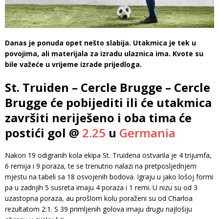
Danas je ponuda opet nešto slabija. Utakmica je tek u
povojima, ali materijala za izradu ulaznica ima. Kvote su
bile važeće u vrijeme izrade prijedloga.
St. Truiden – Cercle Brugge – Cercle
Brugge će pobijediti ili će utakmica
završiti neriješeno i oba tima će
postići gol @
2.25
u
Germania
Nakon 19 odigranih kola ekipa St. Truidena ostvarila je 4 trijumfa,
6 remija i 9 poraza, te se trenutno nalazi na pretposljednjem
mjestu na tabeli sa 18 osvojenih bodova. Igraju u jako lošoj formi
pa u zadnjih 5 susreta imaju 4 poraza i 1 remi. U nizu su od 3
uzastopna poraza, au prošlom kolu poraženi su od Charloa
rezultatom 2:1. S 39 primljenih golova imaju drugu najlošiju