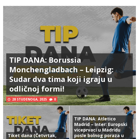
TIP DANA: Borussia
Monchengladbach – Leipzig:
Sudar dva tima koji igraju u
odličnoj formi!
28 STUDENOGA, 2025
0
TIP DANA: Atletico
Madrid – Inter: Europski
viceprvaci u Madridu
Tiket dana (Četvrtak,
posle bolnog poraza u