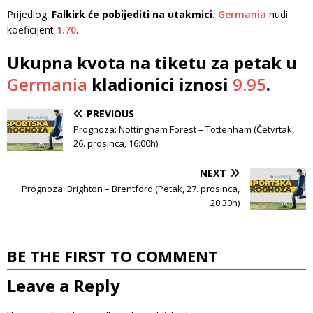
Prijedlog:
Falkirk će pobijediti na utakmici.
Germania
nudi
koeficijent
1.70
.
Ukupna kvota na tiketu za petak u
Germania
kladionici iznosi
9.95
.
PREVIOUS
Prognoza: Nottingham Forest – Tottenham (Četvrtak,
26. prosinca, 16:00h)
NEXT
Prognoza: Brighton – Brentford (Petak, 27. prosinca,
20:30h)
BE THE FIRST TO COMMENT
Leave a Reply