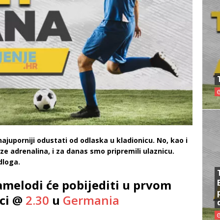
ajuporniji odustati od odlaska u kladionicu. No, kao i
e adrenalina, i za danas smo pripremili ulaznicu.
dloga.
melodi će pobijediti u prvom
ci @
2.30
u
Germania