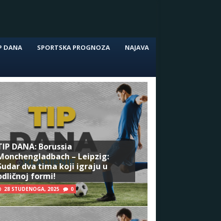
P DANA
SPORTSKA PROGNOZA
NAJAVA
TIP DANA: Borussia
Monchengladbach – Leipzig:
Sudar dva tima koji igraju u
odličnoj formi!
28 STUDENOGA, 2025
0