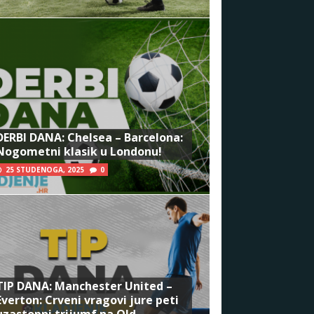
DERBI DANA: Chelsea – Barcelona:
Nogometni klasik u Londonu!
25 STUDENOGA, 2025
0
TIP DANA: Manchester United –
Everton: Crveni vragovi jure peti
uzastopni trijumf na Old