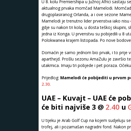
U 8. kolu Premiershipa u Južnoj Africi sastaju 
aktualnog prvaka momčad Mamelodi. Momčad iz 
drugoplasiranog Orlanda, a i ove sezone Mamelo
Mamelodi je trenutno lider prvenstva iako nisu od
gdje su nakon tri kola, u dosta teškoj skupini, 
jedna iz Konga. U prvenstvu su pobijedili u 8 u
Polokwanea krajem listopada. Po nove bodove 
Domaćin je samo jednom bio prvak, i to prije viš
aparthejd. Prošlu sezonu AmaZulu je završio te
utakmica. Imaju tri pobjede i pet poraza. Očekuj
Prijedlog:
Mamelodi će pobijediti u prvom p
2.30
.
UAE – Kuvajt – UAE će pob
će biti najviše 3 @
2.40
u
U tijeku je Arab Golf Cup na kojem sudjeluju sel
trofej, ali i pozamašan nagradni fond. Nakon pr