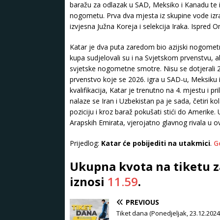
baražu za odlazak u SAD, Meksiko i Kanadu te im
nogometu. Prva dva mjesta iz skupine vode iz
izvjesna Južna Koreja i selekcija Iraka. Ispred 
Katar je dva puta zaredom bio azijski nogometni
kupa sudjelovali su i na Svjetskom prvenstvu, al
svjetske nogometne smotre. Nisu se dotjerali 202
prvenstvo koje se 2026. igra u SAD-u, Meksiku i K
kvalifikacija, Katar je trenutno na 4. mjestu i p
nalaze se Iran i Uzbekistan pa je sada, četiri kol
poziciju i kroz baraž pokušati stići do Amerike.
Arapskih Emirata, vjerojatno glavnog rivala u 
Prijedlog:
Katar će pobijediti na utakmici
.
G
Ukupna kvota na tiketu 
iznosi
11.59
.
PREVIOUS
Tiket dana (Ponedjeljak, 23.12.2024