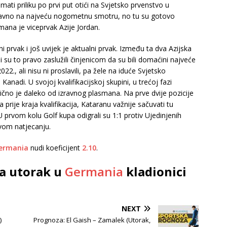
ati priliku po prvi put otići na Svjetsko prvenstvo u
ravno na najveću nogometnu smotru, no tu su gotovo
Omana je viceprvak Azije Jordan.
 prvak i još uvijek je aktualni prvak. Između ta dva Azijska
i su to pravo zaslužili činjenicom da su bili domaćini najveće
2., ali nisu ni proslavili, pa žele na iduće Svjetsko
anadi. U svojoj kvalifikacijskoj skupini, u trećoj fazi
rilično je daleko od izravnog plasmana. Na prve dvije pozicije
a prije kraja kvalifikacija, Kataranu važnije sačuvati tu
 U prvom kolu Golf kupa odigrali su 1:1 protiv Ujedinjenih
ovom natjecanju.
ermania
nudi koeficijent
2.10
.
za utorak u
Germania
kladionici
NEXT
)
Prognoza: El Gaish – Zamalek (Utorak,