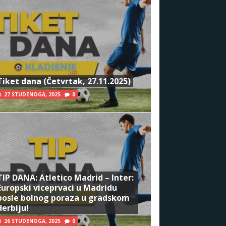
Tiket dana (Četvrtak, 27.11.2025)
27 STUDENOGA, 2025
0
TIP DANA: Atletico Madrid – Inter:
Europski viceprvaci u Madridu
posle bolnog poraza u gradskom
derbiju!
26 STUDENOGA, 2025
0