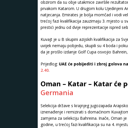
obzirom da su obje utakmice završile rezultato
prvakom Katarom. U drugom kolu Ujedinjeni Ara
natjecanja. Emirates je bolja momčad i vodi ve
trećoj fazi kvalifikacija zauzimaju 3. mjesto u 
prestići jednu od dvije reprezentacije ispred seb
Kuvajt je u B skupini azijskih kvalifikacija za S
uvijek nemaju pobjedu, skupili su 4 boda i poku
da je prošlo izdanje Golf Cupa osvojio Bahrein, t
Prijedlog:
UAE će pobijediti i zbroj golova na
2.40
.
Oman – Katar – Katar će 
Germania
Selekcija države s krajnjeg jugozapada Arapsko
iznenađenje i remizirati s domaćinom Kuvajtom.
zamjena za selekciju Bahreina. Inače, Oman je 
godine, u trećoj fazi kvalifikacija su na 4. mjestu