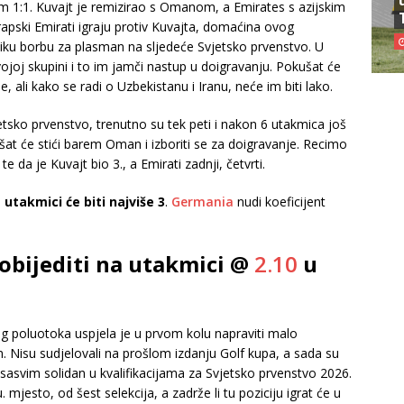
m 1:1. Kuvajt je remizirao s Omanom, a Emirates s azijskim
pski Emirati igraju protiv Kuvajta, domaćina ovog
liku borbu za plasman na sljedeće Svjetsko prvenstvo. U
svojoj skupini i to im jamči nastup u doigravanju. Pokušat će
e, ali kako se radi o Uzbekistanu i Iranu, neće im biti lako.
vjetsko prvenstvo, trenutno su tek peti i nakon 6 utakmica još
šat će stići barem Oman i izboriti se za doigravanje. Recimo
e da je Kuvajt bio 3., a Emirati zadnji, četvrti.
 utakmici će biti najviše 3
.
Germania
nudi koeficijent
pobijediti na utakmici @
2.10
u
g poluotoka uspjela je u prvom kolu napraviti malo
 Nisu sudjelovali na prošlom izdanju Golf kupa, a sada su
sasvim solidan u kvalifikacijama za Svjetsko prvenstvo 2026.
. mjesto, od šest selekcija, a zadrže li tu poziciju igrat će u