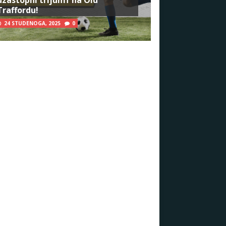
Traffordu!
24 STUDENOGA, 2025
0