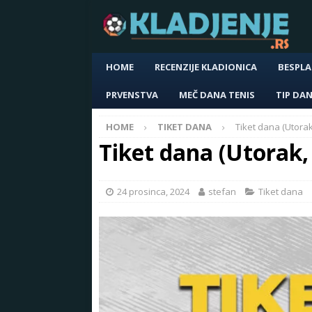
HOME
RECENZIJE KLADIONICA
BESPLA
PRVENSTVA
MEČ DANA TENIS
TIP DA
HOME
TIKET DANA
Tiket dana (Utorak
Tiket dana (Utorak,
24 prosinca, 2024
stefan
Tiket dana