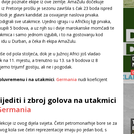
se dvije poznate ekipe iz ove zemlje. AmaZulu dočekuje
Pretorije prošlu je sezonu završila s čak 23 boda ispred
di je glavni kandidat za osvajanje naslova prvaka.
igrali sve utakmice. Ujedno igraju i u Afričkoj ligi prvaka,
skupili 5 bodova, a uz njih su i dvije marokanske momčadi te
takmica i samo jednom izgubili, i to na gostovanju kod
idu u Durban, a čeka ih ekipa AmaZulu.
e od pola stoljeća, dok je u Južnoj Africi još vladao
k na 11. mjestu, a trenutno su 13. sa 9 bodova iz 8
emo trijumf gostiju, ali ne i pogodak.
oluvremenu i na utakmici
.
Germania
nudi koeficijent
ijediti i zbroj golova na utakmici
Germania
ekcije iz ovog dijela svijeta. Četiri petromonarhije bore se za
vog kola sve četiri reprezentacije imaju po jedan bod, s