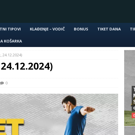
TNI TIPOVI
KLAĐENJE – VODIČ
BONUS
TIKET DANA
TI
NA KOŠARKA
, 24.12.2024)
 24.12.2024)
0