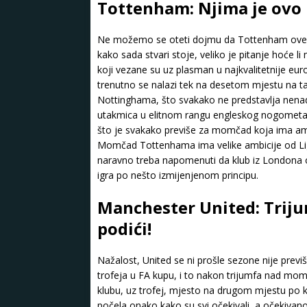
Tottenham: Njima je ovo 
Ne možemo se oteti dojmu da Tottenham ove se
kako sada stvari stoje, veliko je pitanje hoće l
koji vezane su uz plasman u najkvalitetnije e
trenutno se nalazi tek na desetom mjestu na ta
Nottinghama, što svakako ne predstavlja nenado
utakmica u elitnom rangu engleskog nogometa i 
što je svakako previše za momčad koja ima ambi
Momčad Tottenhama ima velike ambicije od Lig
naravno treba napomenuti da klub iz Londona ove
igra po nešto izmijenjenom principu.
Manchester United: Trijum
podići!
Nažalost, United se ni prošle sezone nije previ
trofeja u FA kupu, i to nakon trijumfa nad mo
klubu, uz trofej, mjesto na drugom mjestu po k
počela onako kako su svi očekivali, a očekivano 