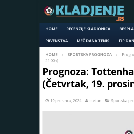
HOME
RECENZIJE KLADIONICA
BESPLA
PRVENSTVA
MEČ DANA TENIS
TIP DA
HOME
SPORTSKA PROGNOZA
Progno
21:00h)
Prognoza: Tottenh
(Četvrtak, 19. prosi
19 prosinca, 2024
stefan
Sportska pr