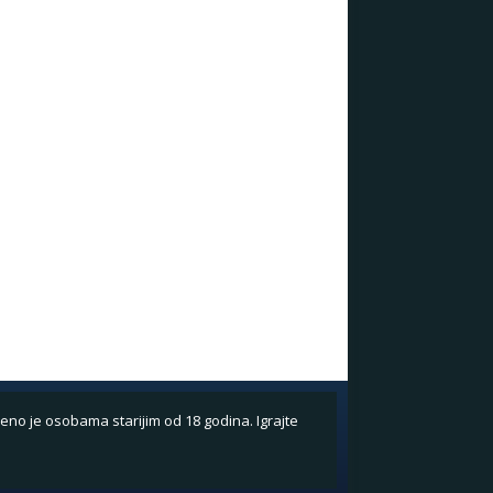
eno je osobama starijim od 18 godina. Igrajte