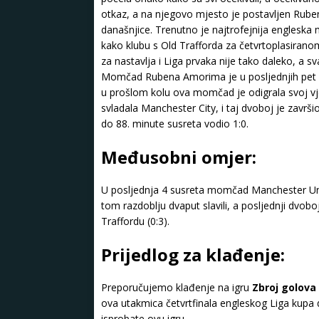
otkaz, a na njegovo mjesto je postavljen Rub
današnjice. Trenutno je najtrofejnija engleska 
kako klubu s Old Trafforda za četvrtoplasira
za nastavlja i Liga prvaka nije tako daleko, a sv
Momčad Rubena Amorima je u posljednjih pet sus
u prošlom kolu ova momčad je odigrala svoj vj
svladala Manchester City, i taj dvoboj je završ
do 88. minute susreta vodio 1:0.
Međusobni omjer:
U posljednja 4 susreta momčad Manchester Uni
tom razdoblju dvaput slavili, a posljednji dvo
Traffordu (0:3).
Prijedlog za klađenje:
Preporučujemo klađenje na igru
Zbroj golova
ova utakmica četvrtfinala engleskog Liga kupa
isprobate ovu igru.