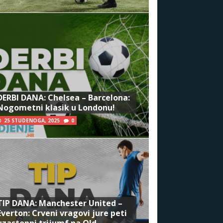
DERBI DANA: Chelsea – Barcelona:
Nogometni klasik u Londonu!
25 STUDENOGA, 2025
0
TIP DANA: Manchester United –
Everton: Crveni vragovi jure peti
uzastopni trijumf na Old