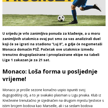
U srijedu je vrlo zanimljiva ponuda za klađenje, a u moru
zanimljivih utakmica ovaj put smo za vas analizirali duel
koji će se igrati na stadionu “Luj II”, a gdje će nogometaši
Monaca domaćin PSŽ. Početak ove utakmice između
trenutno drugoplasirane i prvoplasirane ekipe na tabeli
Lige 1 zakazan je za 21 sat.
Monaco: Loša forma u posljednje
vrijeme!
Monaco je prošle sezone konačno uspio ispuniti svoj
dugogodišnji cilj, a to je svakako plasman u Ligu prvaka. Klub iz
Kneževine trenutačno je izjednačen na drugom mjestu ljestvice s
istim brojem bodova kao Marseille, ali i sa sedam bodova