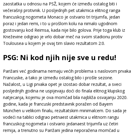
zaostatka u odnosu na PSŽ, kojem će između ostalog biti i
večerašnji protivnik. U posljednjih pet utakmica elitnog ranga
francuskog nogometa Monaco je ostvario tri trijumfa, jedan
poraz i jedan remi, i to u prošlom kolu na nimalo ugodnom
gostovanju kod Reimsa, kada nije bilo golova. Prije toga klub iz
Kneževine odigrao je vrlo dobar meč na svom stadionu protiv
Toulousea u kojem je ovaj tim slavio rezultatom 2:0.
PSG: Ni kod njih nije sve u redu!
Parižani već godinama nemaju većih problema s naslovom prvaka
Francuske, a tako je između ostalog bilo i prošle sezone.
Nažalost, u Ligi prvaka opet je izostao dobar rezultat, a sveci
posljednjih godina ne uspijevaju doći do finala elitnog klupskog
natjecanja, kojemu je ova momčad bila najbliža osvajanju 2020.
godine, kada je francuski predstavnik poražen od Bayern
München u velikom finalu, rezultatskim minimalcem. Do sada je
vodeći na tablici odigrao petnaest utakmica u elitnom rangu
francuskog nogometa i ostvario jedanaest trijumfa uz četiri
remija, a trenutno su Parižani jedina neporažena momčad u