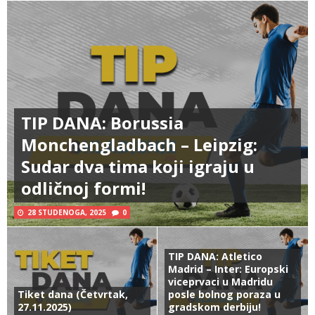
TIP DANA: Borussia
Monchengladbach – Leipzig:
Sudar dva tima koji igraju u
odličnoj formi!
28 STUDENOGA, 2025
0
TIP DANA: Atletico
Madrid – Inter: Europski
viceprvaci u Madridu
Tiket dana (Četvrtak,
posle bolnog poraza u
27.11.2025)
gradskom derbiju!