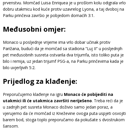
prvenstvu. Momčad Luisa Enriquea je u prošlom kolu odigrala vrlo
dobru utakmicu kod kuće protiv uzavrelog Lyona, a taj dvoboj na
Parku prinčeva završio je pobjedom domaćih 3:1.
Međusobni omjer:
Monaco u posljednje vrijeme ima vrlo dobar učinak protiv
Parižana, budući da je momčad sa stadiona “Luj II” u posljednjih
pet međusobnih susreta ostvarila dva trijumfa, isto toliko puta je
bilo i remija, uz jedan trijumf PSG-a, na Parku prinčevima kada je
bilo uvjerljivih 5:2.
Prijedlog za klađenje:
Preporučujemo klađenje na igru
Monaco će pobijediti na
utakmici ili će utakmica završiti neriješeno
. Treba reći da je
u zadnjih pet susreta Monaco doživio samo jedan poraz, a
vjerujemo da će momčad iz Kneževine ovoga puta uspjeti osvojiti
barem bod, stoga toplo preporučamo da pokušate s dvostrukom
šansom.