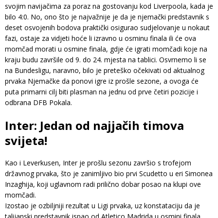
svojim navijačima za poraz na gostovanju kod Liverpoola, kada je
bilo 4:0. No, ono što je najvažnije je da je njemački predstavnik s
deset osvojenih bodova praktički osigurao sudjelovanje u nokaut
fazi, ostaje za vidjeti hoće li izravno u osminu finala ili će ova
momčad morati u osmine finala, gdje će igrati momčadi koje na
kraju budu završile od 9. do 24. mjesta na tablici. Osvrnemo li se
na Bundesligu, naravno, bilo je preteško očekivati ​​od aktualnog
prvaka Njemačke da ponovi igre iz prošle sezone, a ovoga će
puta primarni cilj biti plasman na jednu od prve četiri pozicije i
odbrana DFB Pokala.
Inter: Jedan od najjačih timova
svijeta!
Kao i Leverkusen, Inter je prošlu sezonu završio s trofejom
državnog prvaka, što je zanimljivo bio prvi Scudetto u eri Simonea
Inzaghija, koji uglavnom radi prilično dobar posao na klupi ove
momčadi.
Izostao je ozbiljniji rezultat u Ligi prvaka, uz konstataciju da je
talijanski predstavnik ispao od Atletico Madrida u osmini finala.