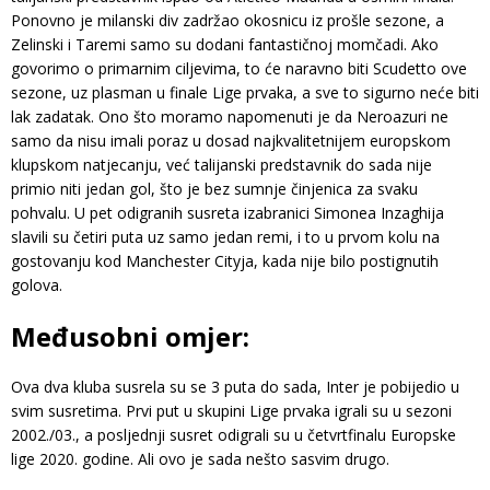
Ponovno je milanski div zadržao okosnicu iz prošle sezone, a
Zelinski i Taremi samo su dodani fantastičnoj momčadi. Ako
govorimo o primarnim ciljevima, to će naravno biti Scudetto ove
sezone, uz plasman u finale Lige prvaka, a sve to sigurno neće biti
lak zadatak. Ono što moramo napomenuti je da Neroazuri ne
samo da nisu imali poraz u dosad najkvalitetnijem europskom
klupskom natjecanju, već talijanski predstavnik do sada nije
primio niti jedan gol, što je bez sumnje činjenica za svaku
pohvalu. U pet odigranih susreta izabranici Simonea Inzaghija
slavili su četiri puta uz samo jedan remi, i to u prvom kolu na
gostovanju kod Manchester Cityja, kada nije bilo postignutih
golova.
Međusobni omjer:
Ova dva kluba susrela su se 3 puta do sada, Inter je pobijedio u
svim susretima. Prvi put u skupini Lige prvaka igrali su u sezoni
2002./03., a posljednji susret odigrali su u četvrtfinalu Europske
lige 2020. godine. Ali ovo je sada nešto sasvim drugo.