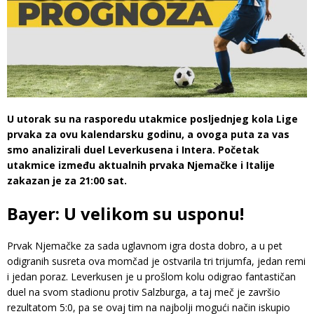
U utorak su na rasporedu utakmice posljednjeg kola Lige
prvaka za ovu kalendarsku godinu, a ovoga puta za vas
smo analizirali duel Leverkusena i Intera. Početak
utakmice između aktualnih prvaka Njemačke i Italije
zakazan je za 21:00 sat.
Bayer: U velikom su usponu!
Prvak Njemačke za sada uglavnom igra dosta dobro, a u pet
odigranih susreta ova momčad je ostvarila tri trijumfa, jedan remi
i jedan poraz. Leverkusen je u prošlom kolu odigrao fantastičan
duel na svom stadionu protiv Salzburga, a taj meč je završio
rezultatom 5:0, pa se ovaj tim na najbolji mogući način iskupio