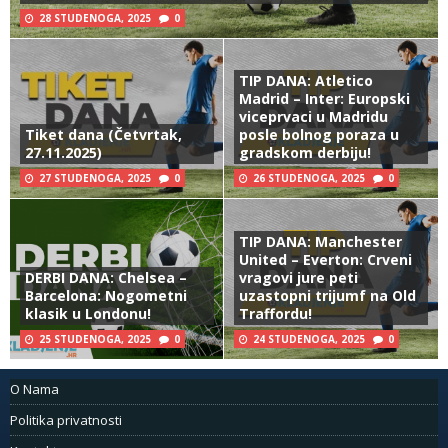
28 STUDENOGA, 2025
0
TIP DANA: Atletico
Madrid – Inter: Europski
viceprvaci u Madridu
Tiket dana (Četvrtak,
posle bolnog poraza u
27.11.2025)
gradskom derbiju!
27 STUDENOGA, 2025
0
26 STUDENOGA, 2025
0
TIP DANA: Manchester
United – Everton: Crveni
DERBI DANA: Chelsea –
vragovi jure peti
Barcelona: Nogometni
uzastopni trijumf na Old
klasik u Londonu!
Traffordu!
25 STUDENOGA, 2025
0
24 STUDENOGA, 2025
0
O Nama
Politika privatnosti