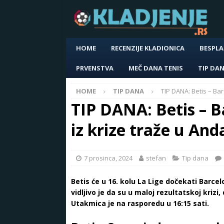
HOME
RECENZIJE KLADIONICA
BESPLA
PRVENSTVA
MEČ DANA TENIS
TIP DA
HOME
TIP DANA
TIP DANA: Betis – Barc
TIP DANA: Betis – B
iz krize traže u Anda
7 prosinca, 2024
stefan
Tip dana
Betis će u 16. kolu La Lige dočekati Barcel
vidljivo je da su u maloj rezultatskoj krizi
Utakmica je na rasporedu u 16:15 sati.