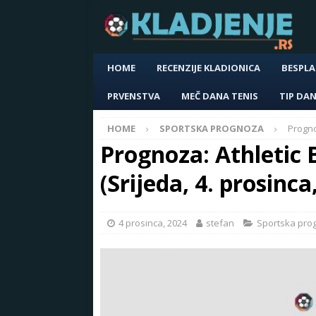
HOME
RECENZIJE KLADIONICA
BESPLA
PRVENSTVA
MEČ DANA TENIS
TIP DA
HOME
SPORTSKA PROGNOZA
Progno
Prognoza: Athletic 
(Srijeda, 4. prosinca
4 prosinca, 2024
stefan
Sportska pro