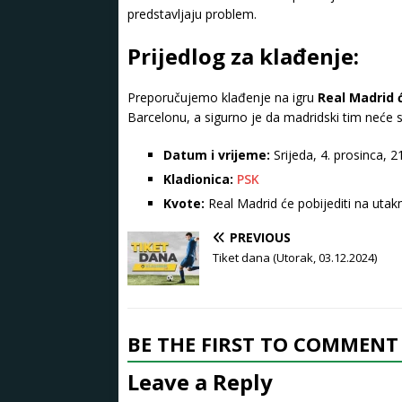
predstavljaju problem.
Prijedlog za klađenje:
Preporučujemo klađenje na igru
Real Madrid ć
Barcelonu, a sigurno je da madridski tim neće st
Datum i vrijeme:
Srijeda, 4. prosinca, 2
Kladionica:
PSK
Kvote:
Real Madrid će pobijediti na utak
PREVIOUS
Tiket dana (Utorak, 03.12.2024)
BE THE FIRST TO COMMENT
Leave a Reply