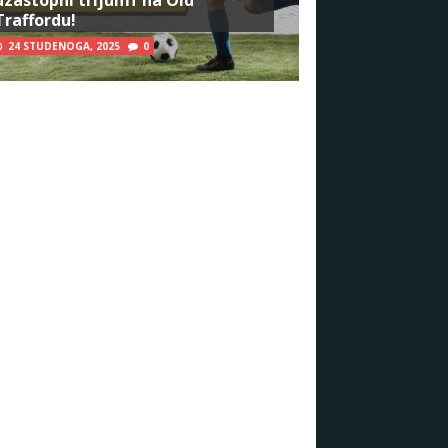
Traffordu!
24 STUDENOGA, 2025
0