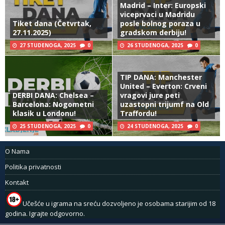
Madrid – Inter: Europski
viceprvaci u Madridu
Tiket dana (Četvrtak,
posle bolnog poraza u
27.11.2025)
gradskom derbiju!
27 STUDENOGA, 2025
0
26 STUDENOGA, 2025
0
TIP DANA: Manchester
United – Everton: Crveni
DERBI DANA: Chelsea –
vragovi jure peti
Barcelona: Nogometni
uzastopni trijumf na Old
klasik u Londonu!
Traffordu!
25 STUDENOGA, 2025
0
24 STUDENOGA, 2025
0
O Nama
Politika privatnosti
Kontakt
Učešće u igrama na sreću dozvoljeno je osobama starijim od 18
godina. Igrajte odgovorno.