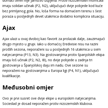
domaći teren nije jamstvo uspjeha. Protiv nizozemskih momčadi
imaju solidan učinak (P2, N2), uključujući dvije pobjede kod kuće
bez primljenog gola. No, loša forma na domaćem terenu s šest
poraza u posljednjih devet utakmica dodatno komplicira situaciju.
Ajax
Ajax ulazi u ovaj dvoboj kao favorit za prolazak dalje, zauzimajući
drugo mjesto u grupi. Iako u domaćoj Eredivisie nisu na razini
prošlih sezona, neporaženi su u posljednjih 16 utakmica u svim
natjecanjima (P13, N3). Na gostovanjima protiv španjolskih ekipa
imaju loš učinak (P2, N2, I8), no dvije pobjede u zadnja tri
gostovanja u Španjolskoj daju im nadu. Ove sezone su
neporaženi na gostovanjima u Europa ligi (P4, N1), uključujući
kvalifikacije.
Međusobni omjer
Ovo je prvi susret ove dvije ekipe u europskim natjecanjima.
Sociedad je dosad neporažen protiv nizozemskih klubova.