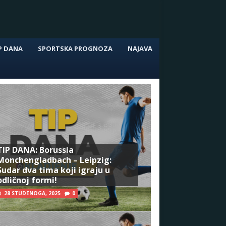
P DANA
SPORTSKA PROGNOZA
NAJAVA
TIP DANA: Borussia
Monchengladbach – Leipzig:
Sudar dva tima koji igraju u
odličnoj formi!
28 STUDENOGA, 2025
0