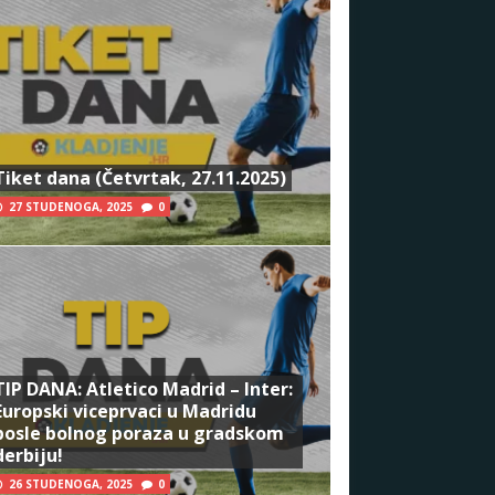
Tiket dana (Četvrtak, 27.11.2025)
27 STUDENOGA, 2025
0
TIP DANA: Atletico Madrid – Inter:
Europski viceprvaci u Madridu
posle bolnog poraza u gradskom
derbiju!
26 STUDENOGA, 2025
0