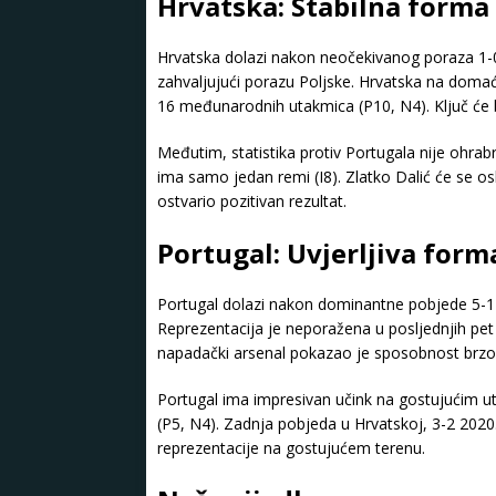
Hrvatska: Stabilna form
Hrvatska dolazi nakon neočekivanog poraza 1-0 
zahvaljujući porazu Poljske. Hrvatska na doma
16 međunarodnih utakmica (P10, N4). Ključ će bit
Međutim, statistika protiv Portugala nije ohra
ima samo jedan remi (I8). Zlatko Dalić će se os
ostvario pozitivan rezultat.
Portugal: Uvjerljiva for
Portugal dolazi nakon dominantne pobjede 5-1 p
Reprezentacija je neporažena u posljednjih pet
napadački arsenal pokazao je sposobnost brzog
Portugal ima impresivan učink na gostujućim u
(P5, N4). Zadnja pobjeda u Hrvatskoj, 3-2 2020.
reprezentacije na gostujućem terenu.