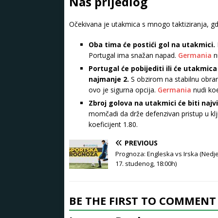
Naš prijedlog
Očekivana je utakmica s mnogo taktiziranja, g
Oba tima će postići gol na utakmici.
Portugal ima snažan napad.
Germania
nu
Portugal će pobijediti ili će utakmica
najmanje 2.
S obzirom na stabilnu obranu
ovo je sigurna opcija.
Germania
nudi koe
Zbroj golova na utakmici će biti najvi
momčadi da drže defenzivan pristup u kl
koeficijent 1.80.
PREVIOUS
Prognoza: Engleska vs Irska (Nedje
17. studenog, 18:00h)
BE THE FIRST TO COMMENT