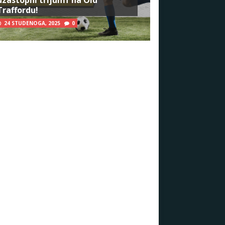
Traffordu!
24 STUDENOGA, 2025
0