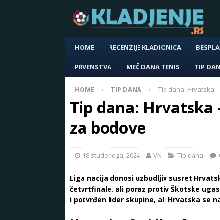
HOME
RECENZIJE KLADIONICA
BESPLA
PRVENSTVA
MEČ DANA TENIS
TIP DA
HOME
TIP DANA
Tip dana: Hrvatska 
Tip dana: Hrvatska 
za bodove
18 studenoga, 2024
VN
Tip dana
Liga nacija donosi uzbudljiv susret Hrvats
četvrtfinale, ali poraz protiv Škotske ugas
i potvrđen lider skupine, ali Hrvatska se n