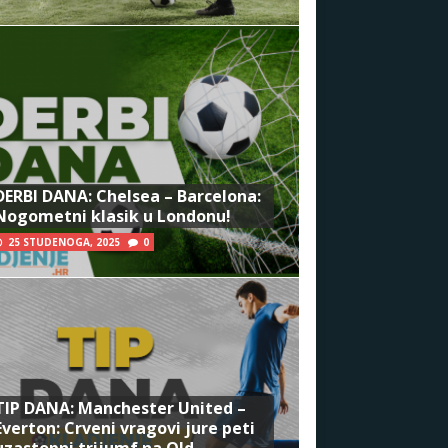
DERBI DANA: Chelsea – Barcelona:
Nogometni klasik u Londonu!
25 STUDENOGA, 2025
0
TIP DANA: Manchester United –
Everton: Crveni vragovi jure peti
uzastopni trijumf na Old