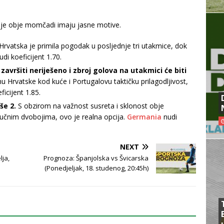
dje obje momčadi imaju jasne motive.
Hrvatska je primila pogodak u posljednje tri utakmice, dok
di koeficijent 1.70.
 završiti neriješeno i zbroj golova na utakmici će biti
 Hrvatske kod kuće i Portugalovu taktičku prilagodljivost,
ficijent 1.85.
še 2.
S obzirom na važnost susreta i sklonost obje
jučnim dvobojima, ovo je realna opcija.
Germania
nudi
NEXT
lja,
Prognoza: Španjolska vs Švicarska
(Ponedjeljak, 18. studenog, 20:45h)