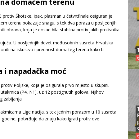
a na domaćem terenu
protiv Škotske. Ipak, plasman u četvrtfinale osiguran je
ćem terenu pokazuje snagu, s tek dva poraza u posljednjih
i obrana, koja je dosad bila stabilna protiv jakih protivnika.
brujuća. U posljednjih devet međusobnih susreta Hrvatska
loniti na iskustvo i prednost domaćeg terena kako bi
ma i napadačka moć
rotiv Poljske, koja je osigurala prvo mjesto u skupini.
 utakmica (P4, N1), uz 12 postignutih golova. Njihov
 zabijanja.
takmicama Lige nacija, s tek jednim porazom u 10 susreta
 godine, potvrđuje da znaju kako igrati protiv ove