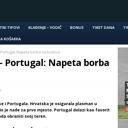
TNI TIPOVI
KLAĐENJE – VODIČ
BONUS
TIKET DANA
TI
NA KOŠARKA
– Portugal: Napeta borba za bodove
– Portugal: Napeta borba
0
ke i Portugala. Hrvatska je osigurala plasman u
io je nade za prvo mjesto. Portugal dolazi kao favorit
ada obraniti svoj teren.