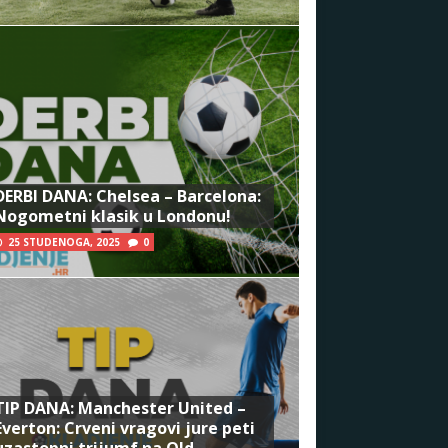
DERBI DANA: Chelsea – Barcelona:
Nogometni klasik u Londonu!
25 STUDENOGA, 2025
0
TIP DANA: Manchester United –
Everton: Crveni vragovi jure peti
uzastopni trijumf na Old