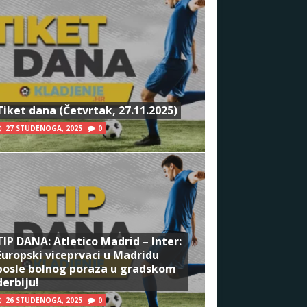
Tiket dana (Četvrtak, 27.11.2025)
27 STUDENOGA, 2025
0
TIP DANA: Atletico Madrid – Inter:
Europski viceprvaci u Madridu
posle bolnog poraza u gradskom
derbiju!
26 STUDENOGA, 2025
0