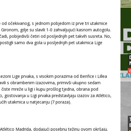
 od očekivanog, s jednom pobjedom iz prve tri utakmice
s Gironom, gdje su slavili 1-0 zahvaljujući kasnom autogolu.
i, pobijedivši četiri od posljednjih pet takvih susreta. No,
 postigli samo dva gola u posljednjih pet utakmica Lige
ezoni Lige prvaka, s visokim porazima od Benfice i Lillea
tavili s obrambenim izazovima, primivši ukupno sedam
 čiste mreže u ligi i kupu prošlog tjedna, obrana pod
 gostovanja u Ligi prvaka predstavljaju izazov za Atlético,
ćih utakmica u natjecanju (7 poraza).
Atlético Madrida, dodajući posebnu težinu ovom okršaju.