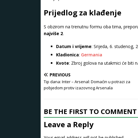
Prijedlog za klađenje
S obzirom na trenutnu formu oba tima, prepo
najviše 2
.
Datum i vrijeme
: Srijeda, 6. studenog, 
Kladionica
:
Germania
Kvote
: Zbroj golova na utakmici će biti n
PREVIOUS
Tip dana: Inter – Arsenal: Domaćin u potrazi za
pobjedom protiv izazovnog Arsenala
BE THE FIRST TO COMMENT
Leave a Reply
Your email address will not be published.