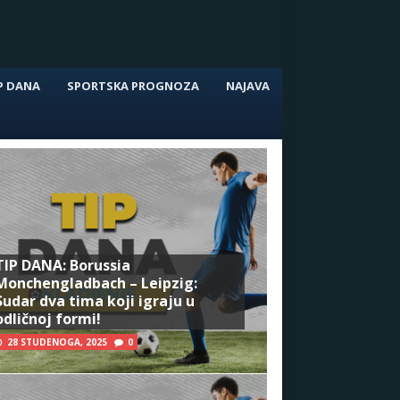
P DANA
SPORTSKA PROGNOZA
NAJAVA
TIP DANA: Borussia
Monchengladbach – Leipzig:
Sudar dva tima koji igraju u
odličnoj formi!
28 STUDENOGA, 2025
0