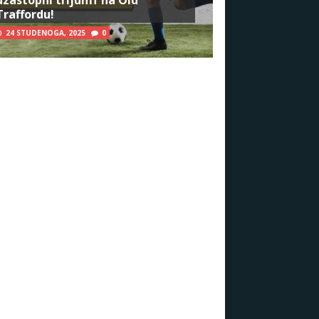
Traffordu!
24 STUDENOGA, 2025
0