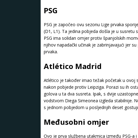
PSG
PSG je započeo ovu sezonu Lige prvaka sporije
(D1, L1). Ta jedina pobjeda došla je u susretu 
PSG ima solidan omjer protiv španjolskih momčad
njihov napadački učinak je zabrinjavajući jer su
prvaka.
Atlético Madrid
Atlético je također imao težak početak u ovoj s
nakon pobjede protiv Leipziga. Porazi su ih os
golova u ta dva susreta. Ipak, s dvije uzastopne
vodstvom Diega Simeonea izgleda stabilnije. No,
s jednom pobjedom u posljednjih deset gostuju
Međusobni omjer
Ovo je prva službena utakmica između PSG-a i 