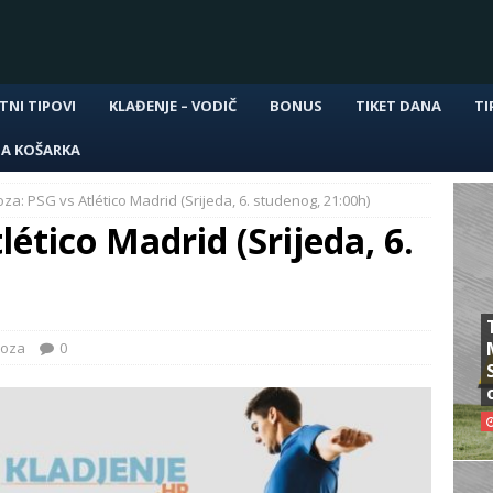
TNI TIPOVI
KLAĐENJE – VODIČ
BONUS
TIKET DANA
TI
NA KOŠARKA
za: PSG vs Atlético Madrid (Srijeda, 6. studenog, 21:00h)
ético Madrid (Srijeda, 6.
noza
0