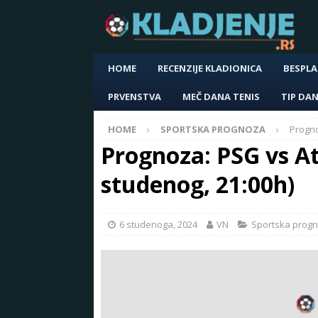
HOME
RECENZIJE KLADIONICA
BESPLA
PRVENSTVA
MEČ DANA TENIS
TIP DA
HOME
SPORTSKA PROGNOZA
Progno
Prognoza: PSG vs Atl
studenog, 21:00h)
6 studenoga, 2024
VN
Sportska prog