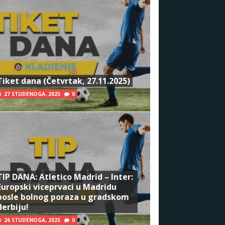
Tiket dana (Četvrtak, 27.11.2025)
27 STUDENOGA, 2025
0
TIP DANA: Atletico Madrid – Inter:
Europski viceprvaci u Madridu
posle bolnog poraza u gradskom
derbiju!
26 STUDENOGA, 2025
0