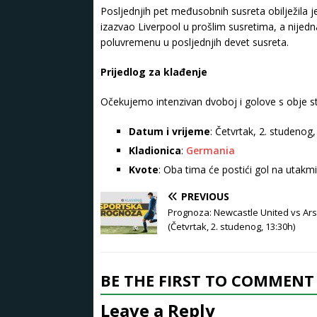
Posljednjih pet međusobnih susreta obilježila 
izazvao Liverpool u prošlim susretima, a nijed
poluvremenu u posljednjih devet susreta.
Prijedlog za klađenje
Očekujemo intenzivan dvoboj i golove s obje s
Datum i vrijeme
: Četvrtak, 2. studenog
Kladionica
:
Germania
Kvote
: Oba tima će postići gol na utakmi
PREVIOUS
Prognoza: Newcastle United vs Ar
(Četvrtak, 2. studenog, 13:30h)
BE THE FIRST TO COMMENT
Leave a Reply