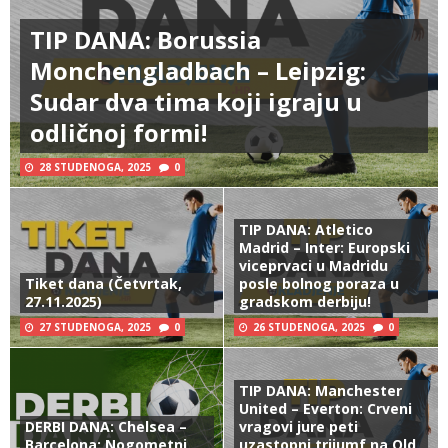
TIP DANA: Borussia
Monchengladbach – Leipzig:
Sudar dva tima koji igraju u
odličnoj formi!
28 STUDENOGA, 2025
0
TIP DANA: Atletico
Madrid – Inter: Europski
viceprvaci u Madridu
Tiket dana (Četvrtak,
posle bolnog poraza u
27.11.2025)
gradskom derbiju!
27 STUDENOGA, 2025
0
26 STUDENOGA, 2025
0
TIP DANA: Manchester
United – Everton: Crveni
DERBI DANA: Chelsea –
vragovi jure peti
Barcelona: Nogometni
uzastopni trijumf na Old