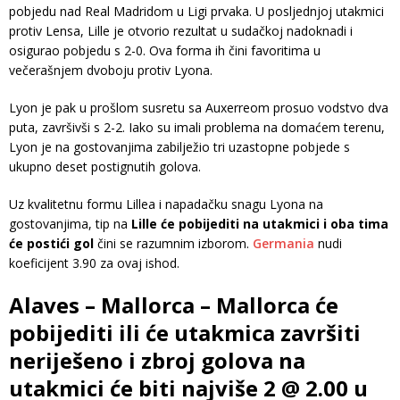
pobjedu nad Real Madridom u Ligi prvaka. U posljednjoj utakmici
protiv Lensa, Lille je otvorio rezultat u sudačkoj nadoknadi i
osigurao pobjedu s 2-0. Ova forma ih čini favoritima u
večerašnjem dvoboju protiv Lyona.
Lyon je pak u prošlom susretu sa Auxerreom prosuo vodstvo dva
puta, završivši s 2-2. Iako su imali problema na domaćem terenu,
Lyon je na gostovanjima zabilježio tri uzastopne pobjede s
ukupno deset postignutih golova.
Uz kvalitetnu formu Lillea i napadačku snagu Lyona na
gostovanjima, tip na
Lille će pobijediti na utakmici i oba tima
će postići gol
čini se razumnim izborom.
Germania
nudi
koeficijent 3.90 za ovaj ishod.
Alaves – Mallorca – Mallorca će
pobijediti ili će utakmica završiti
neriješeno i zbroj golova na
utakmici će biti najviše 2 @ 2.00 u