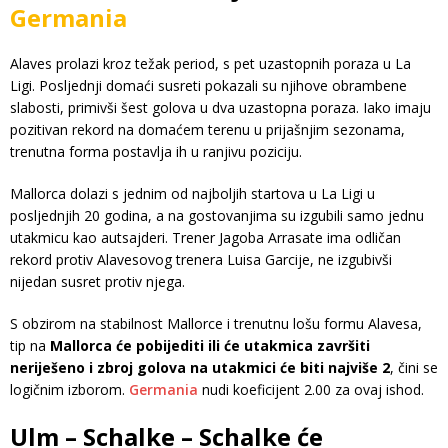
Germania
Alaves prolazi kroz težak period, s pet uzastopnih poraza u La
Ligi. Posljednji domaći susreti pokazali su njihove obrambene
slabosti, primivši šest golova u dva uzastopna poraza. Iako imaju
pozitivan rekord na domaćem terenu u prijašnjim sezonama,
trenutna forma postavlja ih u ranjivu poziciju.
Mallorca dolazi s jednim od najboljih startova u La Ligi u
posljednjih 20 godina, a na gostovanjima su izgubili samo jednu
utakmicu kao autsajderi. Trener Jagoba Arrasate ima odličan
rekord protiv Alavesovog trenera Luisa Garcije, ne izgubivši
nijedan susret protiv njega.
S obzirom na stabilnost Mallorce i trenutnu lošu formu Alavesa,
tip na
Mallorca će pobijediti ili će utakmica završiti
neriješeno i zbroj golova na utakmici će biti najviše 2
, čini se
logičnim izborom.
Germania
nudi koeficijent 2.00 za ovaj ishod.
Ulm – Schalke – Schalke će