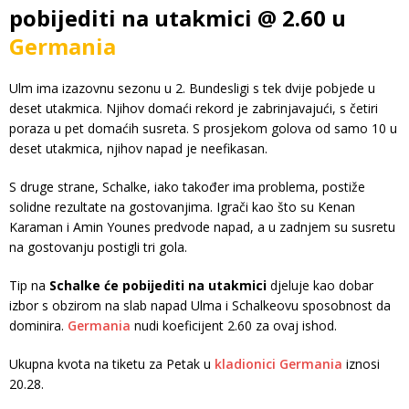
pobijediti na utakmici @ 2.60 u
Germania
Ulm ima izazovnu sezonu u 2. Bundesligi s tek dvije pobjede u
deset utakmica. Njihov domaći rekord je zabrinjavajući, s četiri
poraza u pet domaćih susreta. S prosjekom golova od samo 10 u
deset utakmica, njihov napad je neefikasan.
S druge strane, Schalke, iako također ima problema, postiže
solidne rezultate na gostovanjima. Igrači kao što su Kenan
Karaman i Amin Younes predvode napad, a u zadnjem su susretu
na gostovanju postigli tri gola.
Tip na
Schalke će pobijediti na utakmici
djeluje kao dobar
izbor s obzirom na slab napad Ulma i Schalkeovu sposobnost da
dominira.
Germania
nudi koeficijent 2.60 za ovaj ishod.
Ukupna kvota na tiketu za Petak u
kladionici Germania
iznosi
20.28.