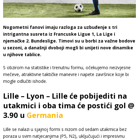
Nogometni fanovi imaju razloga za uzbuđenje s tri
intrigantna susreta iz Francuske Ligue 1, La Lige i
njemačke 2. Bundeslige. Timovi su u borbi za važne bodove
u sezoni, a današnji dvoboji mogli bi unijeti nove dinamike
u njihove tablice.
S obzirom na statistike i trenutnu formu, očekujemo neizvjesne
mečeve, atraktivne taktičke manevre i napete završnice koje bi
mogle odlučiti ishode.
Lille – Lyon – Lille će pobijediti na
utakmici i oba tima će postići gol @
3.90 u
Germania
Lille se nalazi u sjajnoj formi s nizom od sedam utakmica bez
poraza u svim natjecanjima (P5, N2), uključujući i impresivnu