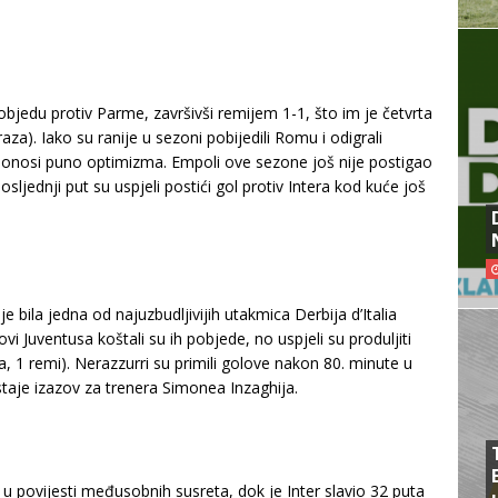
pobjedu protiv Parme, završivši remijem 1-1, što im je četvrta
a). Iako su ranije u sezoni pobijedili Romu i odigrali
donosi puno optimizma. Empoli ove sezone još nije postigao
ljednji put su uspjeli postići gol protiv Intera kod kuće još
je bila jedna od najuzbudljivijih utakmica Derbija d’Italia
ovi Juventusa koštali su ih pobjede, no uspjeli su produljiti
, 1 remi). Nerazzurri su primili golove nakon 80. minute u
staje izazov za trenera Simonea Inzaghija.
a u povijesti međusobnih susreta, dok je Inter slavio 32 puta