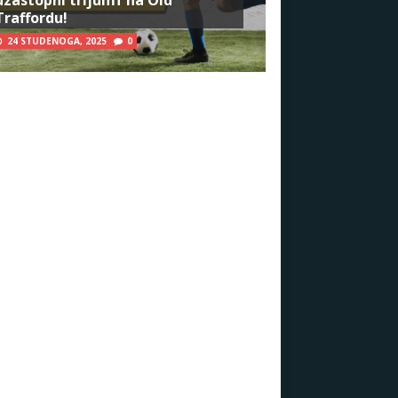
Traffordu!
24 STUDENOGA, 2025
0