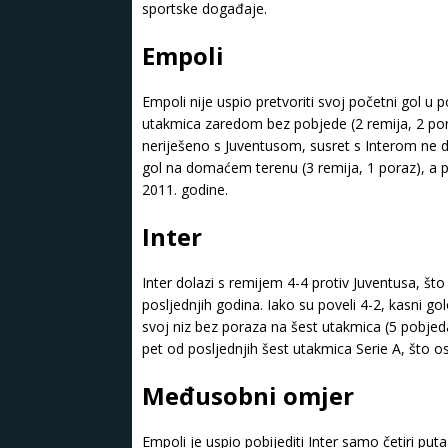
sportske događaje.
Empoli
Empoli nije uspio pretvoriti svoj početni gol u 
utakmica zaredom bez pobjede (2 remija, 2 poraz
neriješeno s Juventusom, susret s Interom ne 
gol na domaćem terenu (3 remija, 1 poraz), a pos
2011. godine.
Inter
Inter dolazi s remijem 4-4 protiv Juventusa, što 
posljednjih godina. Iako su poveli 4-2, kasni gol
svoj niz bez poraza na šest utakmica (5 pobjeda
pet od posljednjih šest utakmica Serie A, što o
Međusobni omjer
Empoli je uspio pobijediti Inter samo četiri put