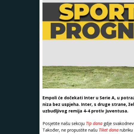
Empoli će dočekati Inter u Serie A, u po
niza bez uspjeha. Inter, s druge strane, ž
uzbudljivog remija 4-4 protiv Juventusa.
Posjetite našu sekciju
Tip dana
gdje svakodnevn
Također, ne propustite našu
Tiket dana
rubriku