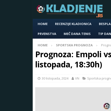
HOME
RECENZIJE KLADIONICA
BESPLA
PRVENSTVA
MEČ DANA TENIS
TIP DA
HOME
SPORTSKA PROGNOZA
Progno
Prognoza: Empoli vs 
listopada, 18:30h)
30 listopada, 2024
VN
Sportska prog