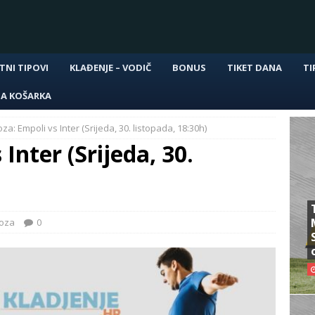
TNI TIPOVI
KLAĐENJE – VODIČ
BONUS
TIKET DANA
TI
NA KOŠARKA
za: Empoli vs Inter (Srijeda, 30. listopada, 18:30h)
Inter (Srijeda, 30.
noza
0