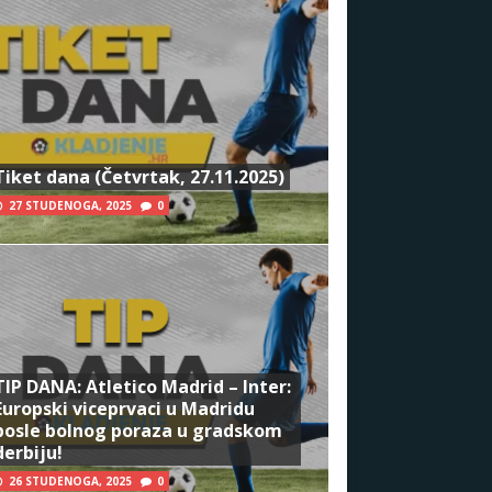
Tiket dana (Četvrtak, 27.11.2025)
27 STUDENOGA, 2025
0
TIP DANA: Atletico Madrid – Inter:
Europski viceprvaci u Madridu
posle bolnog poraza u gradskom
derbiju!
26 STUDENOGA, 2025
0