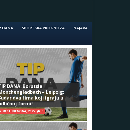
P DANA
SPORTSKA PROGNOZA
NAJAVA
TIP DANA: Borussia
Monchengladbach – Leipzig:
Sudar dva tima koji igraju u
odličnoj formi!
28 STUDENOGA, 2025
0