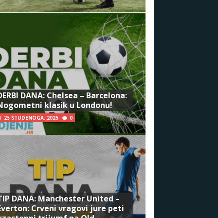
DERBI DANA: Chelsea – Barcelona:
Nogometni klasik u Londonu!
25 STUDENOGA, 2025
0
TIP DANA: Manchester United –
Everton: Crveni vragovi jure peti
uzastopni trijumf na Old