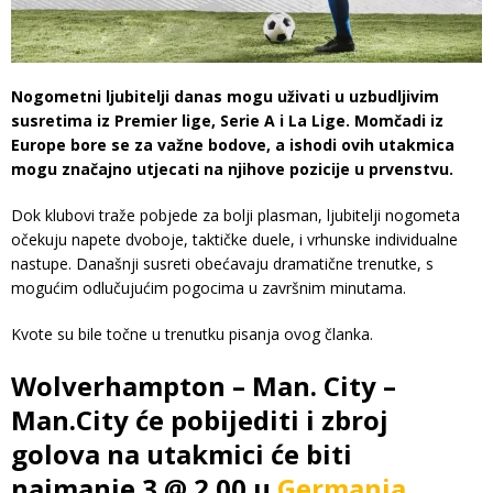
Nogometni ljubitelji danas mogu uživati u uzbudljivim
susretima iz Premier lige, Serie A i La Lige. Momčadi iz
Europe bore se za važne bodove, a ishodi ovih utakmica
mogu značajno utjecati na njihove pozicije u prvenstvu.
Dok klubovi traže pobjede za bolji plasman, ljubitelji nogometa
očekuju napete dvoboje, taktičke duele, i vrhunske individualne
nastupe. Današnji susreti obećavaju dramatične trenutke, s
mogućim odlučujućim pogocima u završnim minutama.
Kvote su bile točne u trenutku pisanja ovog članka.
Wolverhampton – Man. City –
Man.City će pobijediti i zbroj
golova na utakmici će biti
najmanje 3 @ 2.00 u
Germania