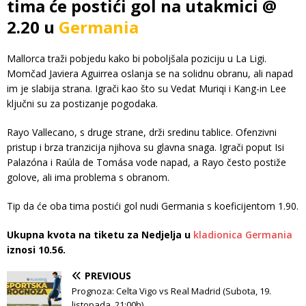
tima će postići gol na utakmici @
2.20 u
Germania
Mallorca traži pobjedu kako bi poboljšala poziciju u La Ligi.
Momčad Javiera Aguirrea oslanja se na solidnu obranu, ali napad
im je slabija strana. Igrači kao što su Vedat Muriqi i Kang-in Lee
ključni su za postizanje pogodaka.
Rayo Vallecano, s druge strane, drži sredinu tablice. Ofenzivni
pristup i brza tranzicija njihova su glavna snaga. Igrači poput Isi
Palazóna i Raúla de Tomása vode napad, a Rayo često postiže
golove, ali ima problema s obranom.
Tip da će oba tima postići gol nudi Germania s koeficijentom 1.90.
Ukupna kvota na tiketu za Nedjelja u
kladionica Germania
iznosi 10.56.
PREVIOUS
Prognoza: Celta Vigo vs Real Madrid (Subota, 19.
listopada, 21:00h)