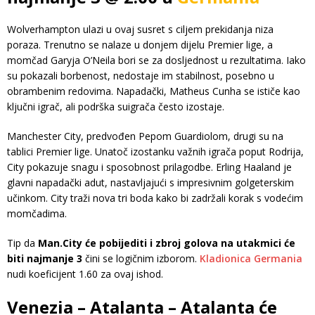
Wolverhampton ulazi u ovaj susret s ciljem prekidanja niza
poraza. Trenutno se nalaze u donjem dijelu Premier lige, a
momčad Garyja O’Neila bori se za dosljednost u rezultatima. Iako
su pokazali borbenost, nedostaje im stabilnost, posebno u
obrambenim redovima. Napadački, Matheus Cunha se ističe kao
ključni igrač, ali podrška suigrača često izostaje.
Manchester City, predvođen Pepom Guardiolom, drugi su na
tablici Premier lige. Unatoč izostanku važnih igrača poput Rodrija,
City pokazuje snagu i sposobnost prilagodbe. Erling Haaland je
glavni napadački adut, nastavljajući s impresivnim golgeterskim
učinkom. City traži nova tri boda kako bi zadržali korak s vodećim
momčadima.
Tip da
Man.City će pobijediti i zbroj golova na utakmici će
biti najmanje 3
čini se logičnim izborom.
Kladionica Germania
nudi koeficijent 1.60 za ovaj ishod.
Venezia – Atalanta – Atalanta će