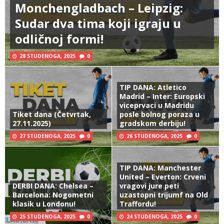
Monchengladbach – Leipzig:
Sudar dva tima koji igraju u
odličnoj formi!
28 STUDENOGA, 2025
0
TIP DANA: Atletico
Madrid – Inter: Europski
viceprvaci u Madridu
Tiket dana (Četvrtak,
posle bolnog poraza u
27.11.2025)
gradskom derbiju!
27 STUDENOGA, 2025
0
26 STUDENOGA, 2025
0
TIP DANA: Manchester
United – Everton: Crveni
DERBI DANA: Chelsea –
vragovi jure peti
Barcelona: Nogometni
uzastopni trijumf na Old
klasik u Londonu!
Traffordu!
25 STUDENOGA, 2025
0
24 STUDENOGA, 2025
0