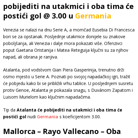
pobijediti na utakmici i oba tima će
postići gol @ 3.00 u
Germania
Venezia se nalazi na dnu Serie A, a momčad Eusebia Di Francesca
bori se za opstanak. Posljednje utakmice donijele su znakove
poboljšanja, ali Venezia i dalje mora pokazati više. Ofenzivci
poput Gaetana Oristanija i Matea Reteguija ključni su za njihov
napad, ali obrana je ranjiva.
Atalanta, pod vodstvom Gian Piera Gasperinija, trenutno drži
osmo mjesto u Serie A. Poznati po svojoj napadačkoj igri, tražit
će pobjedu kako bi se približili vrhu tablice. U posljednjem susretu
protiv Genoe, Atalanta je pokazala snagu, s Duvánom Zapatom i
Luisom Murielom kao ključnim napadačima.
Tip da
Atalanta će pobijediti na utakmici i oba tima će
postići gol
nudi
Germania
s koeficijentom 3.00.
Mallorca – Rayo Vallecano – Oba