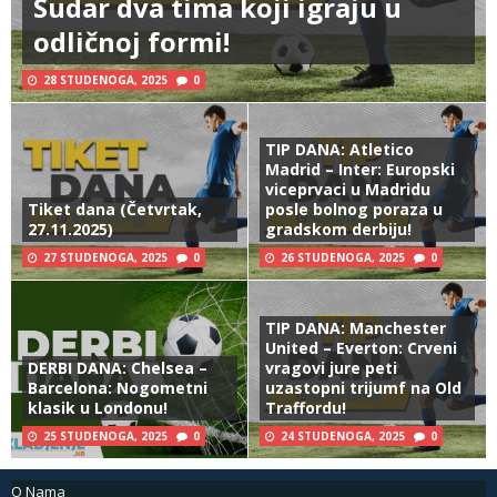
Sudar dva tima koji igraju u
odličnoj formi!
28 STUDENOGA, 2025
0
TIP DANA: Atletico
Madrid – Inter: Europski
viceprvaci u Madridu
Tiket dana (Četvrtak,
posle bolnog poraza u
27.11.2025)
gradskom derbiju!
27 STUDENOGA, 2025
0
26 STUDENOGA, 2025
0
TIP DANA: Manchester
United – Everton: Crveni
DERBI DANA: Chelsea –
vragovi jure peti
Barcelona: Nogometni
uzastopni trijumf na Old
klasik u Londonu!
Traffordu!
25 STUDENOGA, 2025
0
24 STUDENOGA, 2025
0
O Nama