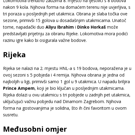
Lokomotiva trenutno zauzima 8. mjesto na ljestvici s 8 bodova
nakon 9 kola. Njihova forma na domaćem terenu nije uvjerljiva, s
tri poraza u posljednjih pet utakmica. Obrana je slaba točka ove
sezone, primivši 15 golova u dosadašnjim utakmicama. Unatoč
tome, napadački duo
Aliyu Ibrahim
i
Dinko Horkaš
može
predstavljati prijetnju za obranu Rijeke. Lokomotiva mora podići
razinu igre kako bi osigurala važne bodove.
Rijeka
Rijeka se nalazi na 2. mjestu HNL-a s 19 bodova, neporažena je u
ovoj sezoni s 5 pobjeda i 4 remija. Njihova obrana je jedna od
najboljih u ligi, primivši samo 1 gol u 9 utakmica. U napadu briljira
Prince Ampem
, koji je bio ključan u posljednjim utakmicama.
Rijeka dolazi u ovu utakmicu s tri pobjede u zadnjih pet utakmica,
uključujući važnu pobjedu nad Dinamom Zagrebom. Njihova
forma na gostovanjima je solidna, što ih čini favoritom u ovom
susretu.
Međusobni omjer