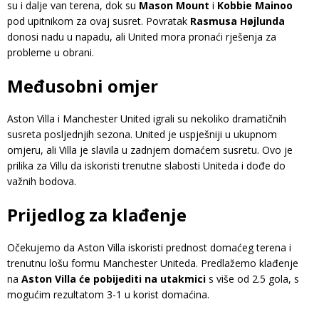
su i dalje van terena, dok su
Mason Mount
i
Kobbie Mainoo
pod upitnikom za ovaj susret. Povratak
Rasmusa Højlunda
donosi nadu u napadu, ali United mora pronaći rješenja za
probleme u obrani​.
Međusobni omjer
Aston Villa i Manchester United igrali su nekoliko dramatičnih
susreta posljednjih sezona. United je uspješniji u ukupnom
omjeru, ali Villa je slavila u zadnjem domaćem susretu. Ovo je
prilika za Villu da iskoristi trenutne slabosti Uniteda i dođe do
važnih bodova.
Prijedlog za klađenje
Očekujemo da Aston Villa iskoristi prednost domaćeg terena i
trenutnu lošu formu Manchester Uniteda. Predlažemo klađenje
na
Aston Villa će pobijediti na utakmici
s više od 2.5 gola, s
mogućim rezultatom 3-1 u korist domaćina.