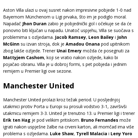
Aston Villa ulazi u ovaj susret nakon impresivne pobjede 1-0 nad
Bayernom Münchenom u Ligi prvaka, što im je podiglo moral.
Napadač
Jhon Duran
zabio je pobjednički gol i očekuje se da će
ponovno biti ključan u napadu. Unatoč uspjehu, Villa se suočava s
problemima s ozljedama.
Jacob Ramsey
,
Leon Bailey
i
John
McGinn
su izvan stroja, dok je
Amadou Onana
pod upitnikom
zbog lakše ozljede. Trener
Unai Emery
možda će posegnuti za
Mattyjem Cashom
, koji se vratio nakon ozljede, kako bi
pojačao obranu. Villa je u dobroj formi, s pet pobjeda i jednim
remijem u Premier ligi ove sezone.
Manchester United
Manchester United prolazi kroz težak period. U posljednjoj
utakmici protiv Porta u Europi su prosuli vodstvo 3-1, završivši
utakmicu remijem 3-3. United je trenutno 13. u Premier ligi i trener
Erik ten Hag
je pod velikim pritiskom.
Bruno Fernandes
može
igrati nakon uspješne žalbe na crveni karton, ali momčad ima više
problema s ozljedama.
Luke Shaw
,
Tyrell Malacia
i
Leny Yoro