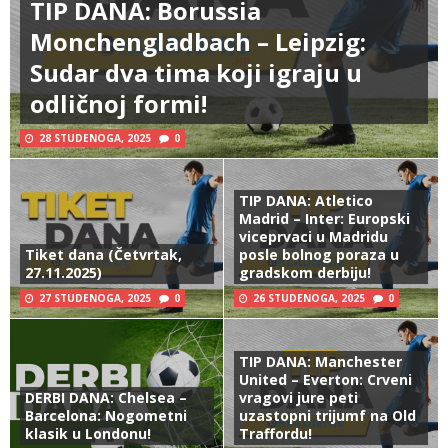
TIP DANA: Borussia
Monchengladbach – Leipzig:
Sudar dva tima koji igraju u
odličnoj formi!
28 STUDENOGA, 2025
0
TIP DANA: Atletico
Madrid – Inter: Europski
viceprvaci u Madridu
Tiket dana (Četvrtak,
posle bolnog poraza u
27.11.2025)
gradskom derbiju!
27 STUDENOGA, 2025
0
26 STUDENOGA, 2025
0
TIP DANA: Manchester
United – Everton: Crveni
DERBI DANA: Chelsea –
vragovi jure peti
Barcelona: Nogometni
uzastopni trijumf na Old
klasik u Londonu!
Traffordu!