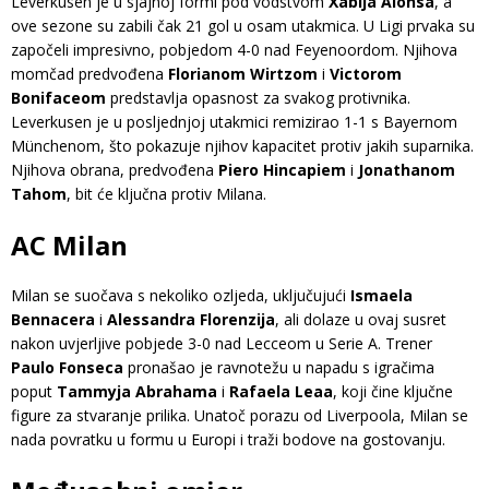
Leverkusen je u sjajnoj formi pod vodstvom
Xabija Alonsa
, a
ove sezone su zabili čak 21 gol u osam utakmica. U Ligi prvaka su
započeli impresivno, pobjedom 4-0 nad Feyenoordom. Njihova
momčad predvođena
Florianom Wirtzom
i
Victorom
Bonifaceom
predstavlja opasnost za svakog protivnika.
Leverkusen je u posljednjoj utakmici remizirao 1-1 s Bayernom
Münchenom, što pokazuje njihov kapacitet protiv jakih suparnika.
Njihova obrana, predvođena
Piero Hincapiem
i
Jonathanom
Tahom
, bit će ključna protiv Milana.
AC Milan
Milan se suočava s nekoliko ozljeda, uključujući
Ismaela
Bennacera
i
Alessandra Florenzija
, ali dolaze u ovaj susret
nakon uvjerljive pobjede 3-0 nad Lecceom u Serie A. Trener
Paulo Fonseca
pronašao je ravnotežu u napadu s igračima
poput
Tammyja Abrahama
i
Rafaela Leaa
, koji čine ključne
figure za stvaranje prilika. Unatoč porazu od Liverpoola, Milan se
nada povratku u formu u Europi i traži bodove na gostovanju.