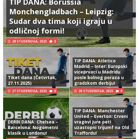
TIP DANA: Borussia
Monchengladbach – Leipzig:
Sudar dva tima koji igraju u
odličnoj formi!
28 STUDENOGA, 2025
0
TIP DANA: Atletico
Madrid – Inter: Europski
viceprvaci u Madridu
Tiket dana (Četvrtak,
posle bolnog poraza u
27.11.2025)
gradskom derbiju!
27 STUDENOGA, 2025
0
26 STUDENOGA, 2025
0
TIP DANA: Manchester
United – Everton: Crveni
DERBI DANA: Chelsea –
vragovi jure peti
Barcelona: Nogometni
uzastopni trijumf na Old
klasik u Londonu!
Traffordu!