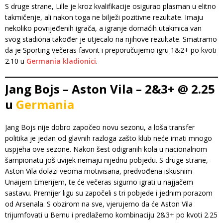
S druge strane, Lille je kroz kvalifikacije osigurao plasman u elitno
takmičenje, ali nakon toga ne bilježi pozitivne rezultate. Imaju
nekoliko povrijeđenih igrača, a igranje domaćih utakmica van
svog stadiona također je utjecalo na njihove rezultate. Smatramo
da je Sporting večeras favorit i preporučujemo igru 1&2+ po kvoti
2.10 u
Germania kladionici
.
Jang Bojs – Aston Vila – 2&3+ @ 2.25
u
Germania
Jang Bojs nije dobro započeo novu sezonu, a loša transfer
politika je jedan od glavnih razloga zašto klub neće imati mnogo
uspjeha ove sezone. Nakon šest odigranih kola u nacionalnom
šampionatu još uvijek nemaju nijednu pobjedu. S druge strane,
Aston Vila dolazi veoma motivisana, predvođena iskusnim
Unaijem Emerijem, te će večeras sigurno igrati u najjačem
sastavu. Premijer ligu su započeli s tri pobjede i jednim porazom
od Arsenala. S obzirom na sve, vjerujemo da će Aston Vila
trijumfovati u Bernu i predlažemo kombinaciju 2&3+ po kvoti 2.25