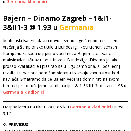
u
Germania kladionici
.
Bajern – Dinamo Zagreb – 1&I1-
3&II1-3 @ 1.93 u
Germania
Minhenski Bajern ulazi u novu sezonu Lige šampiona s ciljem
vraćanja šampionske titule u Bundesligi. Novi trener, Vensan
Kompani, za sada uspješno vodi tim, a Bajern je ostvario
maksimalan učinak u prva tri kola Bundeslige. Dinamo je lako
prošao kvalifikacije i plasirao se u Ligu šampiona, ali posljednji
rezultati u nacionalnom šampionatu izazivaju zabrinutost kod
navijača. Smatramo da će Bajern večeras dominirati na svom
terenu i preporučujemo kombinaciju 1&I1-3&II1-3 po kvoti 1.93 u
Germania kladionici
.
Ukupna kvota na tiketu za utorak u
Germania kladionici
iznosi
9.12.
PREVIOUS
TIP DANA: Parma – Udinese: Parma blista na svom terenu na početku