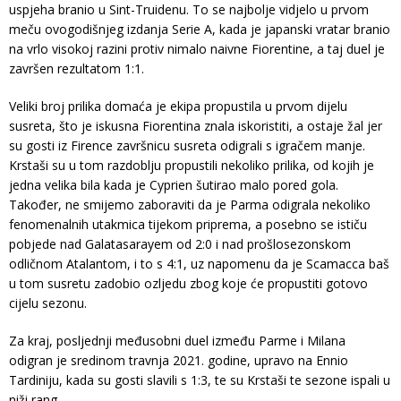
uspjeha branio u Sint-Truidenu. To se najbolje vidjelo u prvom
meču ovogodišnjeg izdanja Serie A, kada je japanski vratar branio
na vrlo visokoj razini protiv nimalo naivne Fiorentine, a taj duel je
završen rezultatom 1:1.
Veliki broj prilika domaća je ekipa propustila u prvom dijelu
susreta, što je iskusna Fiorentina znala iskoristiti, a ostaje žal jer
su gosti iz Firence završnicu susreta odigrali s igračem manje.
Krstaši su u tom razdoblju propustili nekoliko prilika, od kojih je
jedna velika bila kada je Cyprien šutirao malo pored gola.
Također, ne smijemo zaboraviti da je Parma odigrala nekoliko
fenomenalnih utakmica tijekom priprema, a posebno se ističu
pobjede nad Galatasarayem od 2:0 i nad prošlosezonskom
odličnom Atalantom, i to s 4:1, uz napomenu da je Scamacca baš
u tom susretu zadobio ozljedu zbog koje će propustiti gotovo
cijelu sezonu.
Za kraj, posljednji međusobni duel između Parme i Milana
odigran je sredinom travnja 2021. godine, upravo na Ennio
Tardiniju, kada su gosti slavili s 1:3, te su Krstaši te sezone ispali u
niži rang.