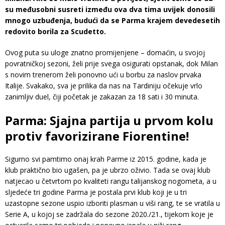
su međusobni susreti između ova dva tima uvijek donosili
mnogo uzbuđenja, budući da se Parma krajem devedesetih
redovito borila za Scudetto.
Ovog puta su uloge znatno promijenjene – domaćin, u svojoj
povratničkoj sezoni, želi prije svega osigurati opstanak, dok Milan
s novim trenerom želi ponovno ući u borbu za naslov prvaka
Italije. Svakako, sva je prilika da nas na Tardiniju očekuje vrlo
zanimljiv duel, čiji početak je zakazan za 18 sati i 30 minuta.
Parma: Sjajna partija u prvom kolu
protiv favorizirane Fiorentine!
Sigurno svi pamtimo onaj krah Parme iz 2015. godine, kada je
klub praktično bio ugašen, pa je ubrzo oživio. Tada se ovaj klub
natjecao u četvrtom po kvaliteti rangu talijanskog nogometa, a u
sljedeće tri godine Parma je postala prvi klub koji je u tri
uzastopne sezone uspio izboriti plasman u viši rang, te se vratila u
Serie A, u kojoj se zadržala do sezone 2020./21., tijekom koje je