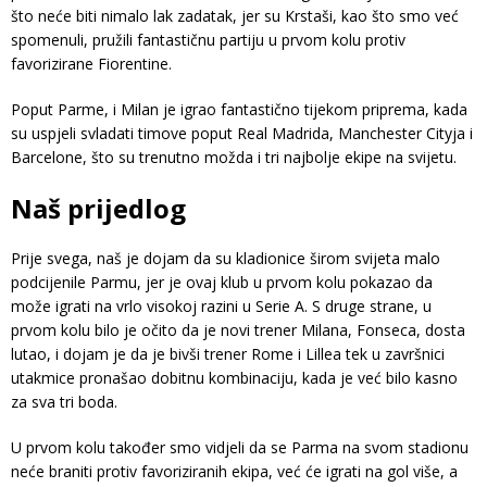
što neće biti nimalo lak zadatak, jer su Krstaši, kao što smo već
spomenuli, pružili fantastičnu partiju u prvom kolu protiv
favorizirane Fiorentine.
Poput Parme, i Milan je igrao fantastično tijekom priprema, kada
su uspjeli svladati timove poput Real Madrida, Manchester Cityja i
Barcelone, što su trenutno možda i tri najbolje ekipe na svijetu.
Naš prijedlog
Prije svega, naš je dojam da su kladionice širom svijeta malo
podcijenile Parmu, jer je ovaj klub u prvom kolu pokazao da
može igrati na vrlo visokoj razini u Serie A. S druge strane, u
prvom kolu bilo je očito da je novi trener Milana, Fonseca, dosta
lutao, i dojam je da je bivši trener Rome i Lillea tek u završnici
utakmice pronašao dobitnu kombinaciju, kada je već bilo kasno
za sva tri boda.
U prvom kolu također smo vidjeli da se Parma na svom stadionu
neće braniti protiv favoriziranih ekipa, već će igrati na gol više, a