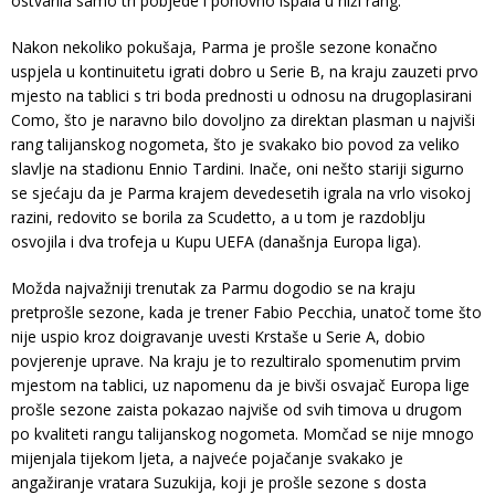
ostvarila samo tri pobjede i ponovno ispala u niži rang.
Nakon nekoliko pokušaja, Parma je prošle sezone konačno
uspjela u kontinuitetu igrati dobro u Serie B, na kraju zauzeti prvo
mjesto na tablici s tri boda prednosti u odnosu na drugoplasirani
Como, što je naravno bilo dovoljno za direktan plasman u najviši
rang talijanskog nogometa, što je svakako bio povod za veliko
slavlje na stadionu Ennio Tardini. Inače, oni nešto stariji sigurno
se sjećaju da je Parma krajem devedesetih igrala na vrlo visokoj
razini, redovito se borila za Scudetto, a u tom je razdoblju
osvojila i dva trofeja u Kupu UEFA (današnja Europa liga).
Možda najvažniji trenutak za Parmu dogodio se na kraju
pretprošle sezone, kada je trener Fabio Pecchia, unatoč tome što
nije uspio kroz doigravanje uvesti Krstaše u Serie A, dobio
povjerenje uprave. Na kraju je to rezultiralo spomenutim prvim
mjestom na tablici, uz napomenu da je bivši osvajač Europa lige
prošle sezone zaista pokazao najviše od svih timova u drugom
po kvaliteti rangu talijanskog nogometa. Momčad se nije mnogo
mijenjala tijekom ljeta, a najveće pojačanje svakako je
angažiranje vratara Suzukija, koji je prošle sezone s dosta