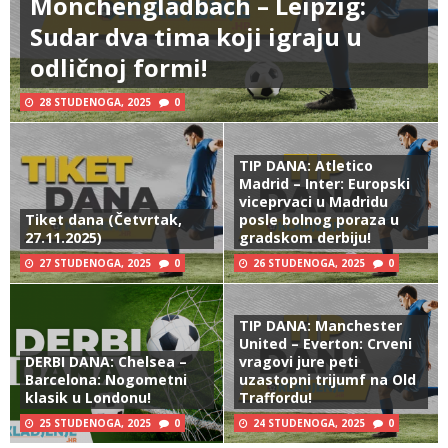
Monchengladbach – Leipzig:
Sudar dva tima koji igraju u
odličnoj formi!
28 STUDENOGA, 2025
0
TIP DANA: Atletico
Madrid – Inter: Europski
viceprvaci u Madridu
Tiket dana (Četvrtak,
posle bolnog poraza u
27.11.2025)
gradskom derbiju!
27 STUDENOGA, 2025
0
26 STUDENOGA, 2025
0
TIP DANA: Manchester
United – Everton: Crveni
DERBI DANA: Chelsea –
vragovi jure peti
Barcelona: Nogometni
uzastopni trijumf na Old
klasik u Londonu!
Traffordu!
25 STUDENOGA, 2025
0
24 STUDENOGA, 2025
0