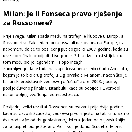
Milan: Je li Fonseca pravo rješenje
za Rossonere?
Prije svega, Milan spada među najtrofejnije klubove u Europi, a
Rossoneri su čak sedam puta osvajali naslov prvaka Europe, uz
napomenu da se to posljednji put dogodilo 2007. godine, kada su
u velikom finalu pobijedili Liverpool s 2:1, a dvostruki strijelac u
tom meču bio je legendarni Filippo Inzaghi.
Zanimljivo je da je tada na klupi Rossonera sjedio Carlo Ancelotti,
kojem je to bio drugi trofej u Ligi prvaka s Milanom, nakon što je
talijanski predstavnik već osvojio “ušati” trofej 2003. godine,
poslije čuvenog finala u Istanbulu, kada su pobijedili Liverpool
nakon boljeg izvođenja jedanaesteraca.
Posljednji veliki rezultat Rossoneri su ostvarili prije dvije godine,
kada su osvojili Scudetto, zauzevši prvo mjesto na tablici uz samo
dva boda više od drugoplasiranog Intera. Jedan od najzaslužnijih
za taj uspjeh bio je Stefano Pioli, koji je donio Scudetto Milanu