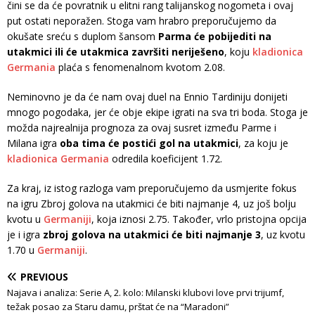
čini se da će povratnik u elitni rang talijanskog nogometa i ovaj
put ostati neporažen. Stoga vam hrabro preporučujemo da
okušate sreću s duplom šansom
Parma će pobijediti na
utakmici ili će utakmica završiti neriješeno
, koju
kladionica
Germania
plaća s fenomenalnom kvotom 2.08.
Neminovno je da će nam ovaj duel na Ennio Tardiniju donijeti
mnogo pogodaka, jer će obje ekipe igrati na sva tri boda. Stoga je
možda najrealnija prognoza za ovaj susret između Parme i
Milana igra
oba tima će postići gol na utakmici
, za koju je
kladionica Germania
odredila koeficijent 1.72.
Za kraj, iz istog razloga vam preporučujemo da usmjerite fokus
na igru Zbroj golova na utakmici će biti najmanje 4, uz još bolju
kvotu u
Germaniji
, koja iznosi 2.75. Također, vrlo pristojna opcija
je i igra
zbroj golova na utakmici će biti najmanje 3
, uz kvotu
1.70 u
Germaniji
.
PREVIOUS
Najava i analiza: Serie A, 2. kolo: Milanski klubovi love prvi trijumf,
težak posao za Staru damu, prštat će na “Maradoni”