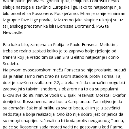
nakon punih jedanaest godina. Ipak, Pioliju nisu oprostili nešto
slabije nastupe u završnici Europske lige, iako to natjecanje nije
bilo prioritet za Rossonere. Podsjećamo, Milan je ranije eliminiran
iz grupne faze Lige prvaka, iz izuzetno jake skupine u kojoj su uz
talijanskog predstavnika bili i Borussia Dortmund, PSG te
Newcastle.
Bilo kako bilo, zamjena za Piolija je Paulo Fonseca. Međutim,
treba se realno zapitati koliko je to zapravo bolje rješenje od
trenera koji je vratio tim sa San Sira u elitno natjecanje i donio
Scudetto.
Na prvom ovosezonskom meču Fonseca se nije proslavio, budući
da je Milan samo remizirao na svom stadionu protiv Torina. Taj
duel je završen rezultatom 2:2, a treba reći da domaćini mogu biti
zadovoljni s takvim ishodom, s obzirom na to da su popularni
Bikovi sve do 89. minute vodili 0:2. Ipak, rezervisti Morata i Okafor
donijeli su Rossonerima prvi bod u šampionatu. Zanimljivo je da
su domaćini čak imali priliku za sva tri boda, ali im je u završnici
nedostajala bolja realizacija. Ono što nije dobro jest činjenica da
su mnogi unaprijed računali na tri boda protiv neugodnog Torina,
pa će se Rossoneri sada morati vaditi na gostovanju kod Parme,