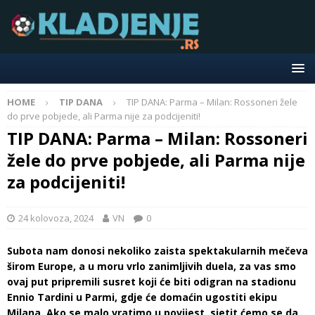
HOME
TIP DANA
TIP DANA: Parma – Milan: Rossoneri žele
do prve pobjede, ali Parma nije za podcijeniti!
TIP DANA: Parma – Milan: Rossoneri
žele do prve pobjede, ali Parma nije
za podcijeniti!
24 kolovoza, 2024
VN
0
Subota nam donosi nekoliko zaista spektakularnih mečeva
širom Europe, a u moru vrlo zanimljivih duela, za vas smo
ovaj put pripremili susret koji će biti odigran na stadionu
Ennio Tardini u Parmi, gdje će domaćin ugostiti ekipu
Milana. Ako se malo vratimo u povijest, sjetit ćemo se da