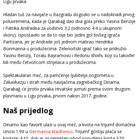
Ligu prvaka.
Hladan tuš za navijače u Razgradu dogodio se u nadoknadi prvog
poluvremena, kada je Qarabağ dao dva gola preko Yasina Benzije
i Patrika Andradea za vodstvo 3:2 (odnosno 4:4 u ukupnom
skoru). Ispostavilo se da to nije bio jedini gol bivšeg igrača
Partizana, jer je Andrade još jednom matirao Hendrika
Bonmanna u produžecima. Zelenortski igrač tako se pridružio
Yasinu Benziji, Toralu Bayramovu i Redonu Xhixhi, koji su također
bili među četvoricom strijelaca u produžecima.
Spektakularan meč, za pamćenje ljubitelja nogometa u
Zakavkazju i strah među navijačima zagrebačkog Dinama.
Qarabağ će protiv prvaka Hrvatske jurnuti prema svom drugom
plasmanu u Ligu prvaka, prvom nakon 2017. godine.
Naš prijedlog
Dinamo kao favorit ulazi u ovaj meč, a kvota na trijumf domaćina
iznosi 1.90 u
Germania kladionici
. Trijumf gostiju plaća se
kvotom 4.10, dok je za neriješen ishod ponuđena kvota 3.50.