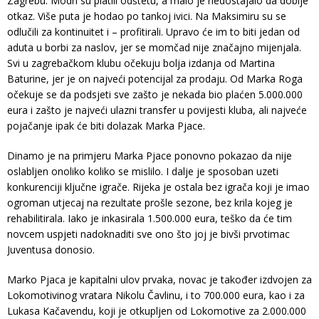
Zagrebu. Modri su platili odštetu, a malo je nedostajalo da dobije
otkaz. Više puta je hodao po tankoj ivici. Na Maksimiru su se
odlučili za kontinuitet i – profitirali. Upravo će im to biti jedan od
aduta u borbi za naslov, jer se momčad nije značajno mijenjala.
Svi u zagrebačkom klubu očekuju bolja izdanja od Martina
Baturine, jer je on najveći potencijal za prodaju. Od Marka Roga
očekuje se da podsjeti sve zašto je nekada bio plaćen 5.000.000
eura i zašto je najveći ulazni transfer u povijesti kluba, ali najveće
pojačanje ipak će biti dolazak Marka Pjace.
Dinamo je na primjeru Marka Pjace ponovno pokazao da nije
oslabljen onoliko koliko se mislilo. I dalje je sposoban uzeti
konkurenciji ključne igrače. Rijeka je ostala bez igrača koji je imao
ogroman utjecaj na rezultate prošle sezone, bez krila kojeg je
rehabilitirala. Iako je inkasirala 1.500.000 eura, teško da će tim
novcem uspjeti nadoknaditi sve ono što joj je bivši prvotimac
Juventusa donosio.
Marko Pjaca je kapitalni ulov prvaka, novac je također izdvojen za
Lokomotivinog vratara Nikolu Čavlinu, i to 700.000 eura, kao i za
Lukasa Kačavendu, koji je otkupljen od Lokomotive za 2.000.000