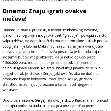
Dinamo: Znaju igrati ovakve
mečeve!
Dinamo je znao u prošlosti, u maniru minhenskog Bayerna,
tijekom jednog prijelaznog roka uzeti “grabulje” i pokupiti sve što
valja u državi, ne dopuštajući da mu išta promakne. Takvih poteza
ovog ljeta nije bilo na Maksimiru, ali su napravljena dva ključna
posla. U ugovoru Brune Petkovića postojala je klauzula koju su
inozemni klubovi mogli aktivirati; da je netko odlučio platiti
2.500.000 eura, mogao je bez problema odvesti jednog od
najboljih igrača Modrih. Na sreću hrvatskog prvaka, to se nije
dogodilo, rok je istekao i Sergej Jakirović će, ako ne dođe do
promjene krajem kolovoza, imati igrača koji je, gledano
statistički, imao najbolju sezonu u karijeri pod njegovim
vodstvom.
Uoči prošle sezone, Sergej Jakirović je složio Riječanima momčad
dostojnu borbe za titulu, ali je na prvi poziv potrčao prema