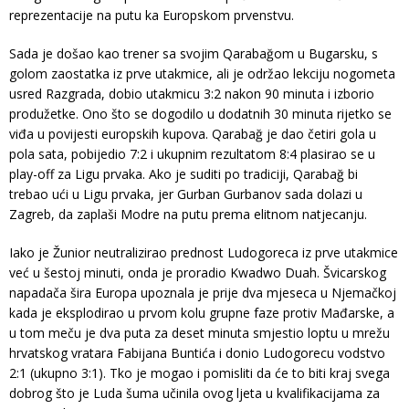
reprezentacije na putu ka Europskom prvenstvu.
Sada je došao kao trener sa svojim Qarabağom u Bugarsku, s
golom zaostatka iz prve utakmice, ali je održao lekciju nogometa
usred Razgrada, dobio utakmicu 3:2 nakon 90 minuta i izborio
produžetke. Ono što se dogodilo u dodatnih 30 minuta rijetko se
viđa u povijesti europskih kupova. Qarabağ je dao četiri gola u
pola sata, pobijedio 7:2 i ukupnim rezultatom 8:4 plasirao se u
play-off za Ligu prvaka. Ako je suditi po tradiciji, Qarabağ bi
trebao ući u Ligu prvaka, jer Gurban Gurbanov sada dolazi u
Zagreb, da zaplaši Modre na putu prema elitnom natjecanju.
Iako je Žunior neutralizirao prednost Ludogoreca iz prve utakmice
već u šestoj minuti, onda je proradio Kwadwo Duah. Švicarskog
napadača šira Europa upoznala je prije dva mjeseca u Njemačkoj
kada je eksplodirao u prvom kolu grupne faze protiv Mađarske, a
u tom meču je dva puta za deset minuta smjestio loptu u mrežu
hrvatskog vratara Fabijana Buntića i donio Ludogorecu vodstvo
2:1 (ukupno 3:1). Tko je mogao i pomisliti da će to biti kraj svega
dobrog što je Luda šuma učinila ovog ljeta u kvalifikacijama za