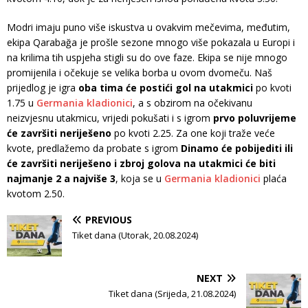
Modri imaju puno više iskustva u ovakvim mečevima, međutim,
ekipa Qarabağa je prošle sezone mnogo više pokazala u Europi i
na krilima tih uspjeha stigli su do ove faze. Ekipa se nije mnogo
promijenila i očekuje se velika borba u ovom dvomeču. Naš
prijedlog je igra
oba tima će postići gol na utakmici
po kvoti
1.75 u
Germania kladionici
, a s obzirom na očekivanu
neizvjesnu utakmicu, vrijedi pokušati i s igrom
prvo poluvrijeme
će završiti neriješeno
po kvoti 2.25. Za one koji traže veće
kvote, predlažemo da probate s igrom
Dinamo će pobijediti ili
će završiti neriješeno i zbroj golova na utakmici će biti
najmanje 2 a najviše 3
, koja se u
Germania kladionici
plaća
kvotom 2.50.
PREVIOUS
Tiket dana (Utorak, 20.08.2024)
NEXT
Tiket dana (Srijeda, 21.08.2024)