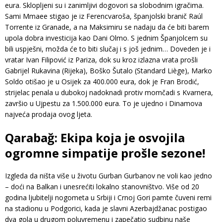
eura. Sklopljeni su i zanimljivi dogovori sa slobodnim igračima.
Sami Mmaee stigao je iz Ferencvaroša, španjolski branič Raúl
Torrente iz Granade, a na Maksimiru se nadaju da će biti barem
upola dobra investicija kao Dani Olmo. S jednim Španjolcem su
bili uspješni, možda će to biti slučaj i s još jednim… Doveden je i
vratar Ivan Filipović iz Pariza, dok su kroz izlazna vrata prošli
Gabrijel Rukavina (Rijeka), Boško Šutalo (Standard Liège), Marko
Soldo otišao je u Osijek za 400.000 eura, dok je Fran Brodić,
strijelac penala u dubokoj nadoknadi protiv momčadi s Kvarnera,
završio u Ujpestu za 1.500.000 eura. To je ujedno i Dinamova
najveća prodaja ovog ljeta.
Qarabağ: Ekipa koja je osvojila
ogromne simpatije prošle sezone!
Izgleda da ništa više u životu Gurban Gurbanov ne voli kao jedno
– doći na Balkan i unesrećiti lokalno stanovništvo. Više od 20
godina ljubitelji nogometa u Srbiji i Crnoj Gori pamte čuveni remi
na stadionu u Podgorici, kada je slavni Azerbajdžanac postigao
dva gola u drugom poluvremenu i zapečatio sudbinu naše