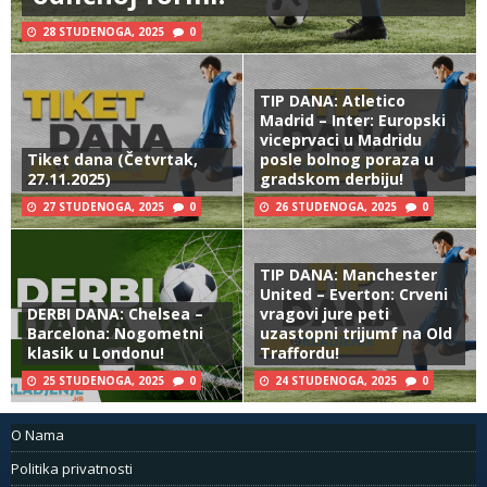
28 STUDENOGA, 2025
0
TIP DANA: Atletico
Madrid – Inter: Europski
viceprvaci u Madridu
Tiket dana (Četvrtak,
posle bolnog poraza u
27.11.2025)
gradskom derbiju!
27 STUDENOGA, 2025
0
26 STUDENOGA, 2025
0
TIP DANA: Manchester
United – Everton: Crveni
DERBI DANA: Chelsea –
vragovi jure peti
Barcelona: Nogometni
uzastopni trijumf na Old
klasik u Londonu!
Traffordu!
25 STUDENOGA, 2025
0
24 STUDENOGA, 2025
0
O Nama
Politika privatnosti