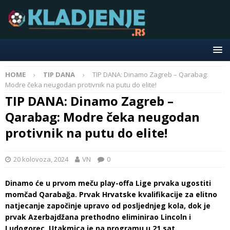
HOME
TIP DANA
TIP DANA: Dinamo Zagreb – Qarabag:
Modre čeka neugodan protivnik na putu do elite!
TIP DANA: Dinamo Zagreb –
Qarabag: Modre čeka neugodan
protivnik na putu do elite!
20 kolovoza, 2024
VN
0
Dinamo će u prvom meču play-offa Lige prvaka ugostiti
momčad Qarabağa. Prvak Hrvatske kvalifikacije za elitno
natjecanje započinje upravo od posljednjeg kola, dok je
prvak Azerbajdžana prethodno eliminirao Lincoln i
Ludogorec. Utakmica je na programu u 21 sat.