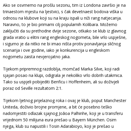
Ako se osvrnemo na prošlu sezonu, tim iz Londona završio je na
trinaestom mjestu na ljestvici, s čak devetnaest bodova viška u
odnosu na klubove koji su na kraju ispali u niži rang natjecanja.
Naravno, to je bio primarni cilj popularnih Kolibara. Možemo
zaključiti da su prethodne dvije sezone, otkako se klub iz glavnog
grada vratio u elitni rang engleskog nogometa, bile vrlo uspješne,
i sigurno je da nitko ne bi imao ništa protiv ponavljanja sličnog
scenarija i ove godine, iako je konkurencija u engleskom
nogometu zaista nevjerojatno jaka.
Tijekom pripremnog razdoblja, momčad Marka Silve, koji radi
sjajan posao na klupi, odigrala je nekoliko vrlo dobrih utakmica.
Tako su uspjeli pobijediti Benficu i Hoffenheim, ali su doživjeli
poraz od Seville rezultatom 2:1.
Tijekom ljetnog prijelaznog roka i ovaj je klub, poput Manchester
Uniteda, doživio brojne promjene, a bit će posebno teško
nadomjestiti odlazak sjajnog Joãoa Palhinhe, koji je u transferu
vrijednom 50 milijuna eura prešao u Bayern München. Osim
njega, klub su napustili i Tosin Adarabioyo, koji je prešao u