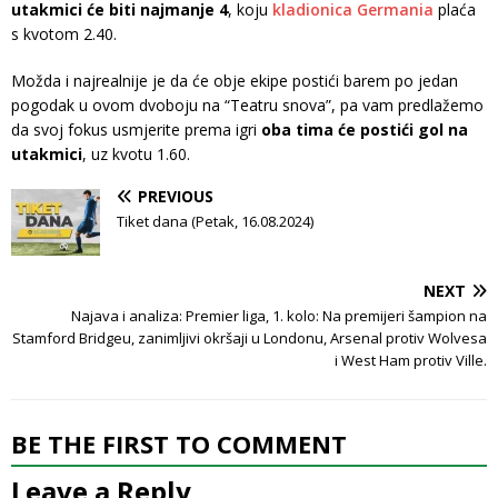
utakmici će biti najmanje 4
, koju
kladionica Germania
plaća
s kvotom 2.40.
Možda i najrealnije je da će obje ekipe postići barem po jedan
pogodak u ovom dvoboju na “Teatru snova”, pa vam predlažemo
da svoj fokus usmjerite prema igri
oba tima će postići gol na
utakmici
, uz kvotu 1.60.
PREVIOUS
Tiket dana (Petak, 16.08.2024)
NEXT
Najava i analiza: Premier liga, 1. kolo: Na premijeri šampion na
Stamford Bridgeu, zanimljivi okršaji u Londonu, Arsenal protiv Wolvesa
i West Ham protiv Ville.
BE THE FIRST TO COMMENT
Leave a Reply