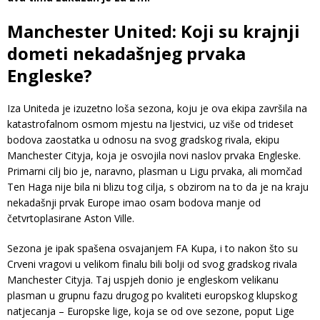
Manchester United: Koji su krajnji
dometi nekadašnjeg prvaka
Engleske?
Iza Uniteda je izuzetno loša sezona, koju je ova ekipa završila na
katastrofalnom osmom mjestu na ljestvici, uz više od trideset
bodova zaostatka u odnosu na svog gradskog rivala, ekipu
Manchester Cityja, koja je osvojila novi naslov prvaka Engleske.
Primarni cilj bio je, naravno, plasman u Ligu prvaka, ali momčad
Ten Haga nije bila ni blizu tog cilja, s obzirom na to da je na kraju
nekadašnji prvak Europe imao osam bodova manje od
četvrtoplasirane Aston Ville.
Sezona je ipak spašena osvajanjem FA Kupa, i to nakon što su
Crveni vragovi u velikom finalu bili bolji od svog gradskog rivala
Manchester Cityja. Taj uspjeh donio je engleskom velikanu
plasman u grupnu fazu drugog po kvaliteti europskog klupskog
natjecanja – Europske lige, koja se od ove sezone, poput Lige