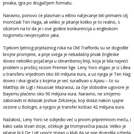
prvaka, igra po drugačijem formatu.
Naravno, ponovo će plasman u elitno natjecanje biti primarni cilj
momčadi Ten Haga, ali veliko je pitanje koliko je to realno, s
obzirom na to da je i ove godine konkurencija u engleskom
nogometu nevjerojatno jaka.
Tijekom ljetnog prijelaznog roka na Old Traffordu su se dogodile
brojne promjene, a prije svega je nekadašnji prvak Engleske
doveo nekoliko pojačanja u obrambenoj liniji, koja je bila najveći
problem u prošloj sezoni Premier lige. Leny Yoro stigao je iz Lillea
u transferu vrijednom oko 60 milijuna eura, a uz njega je Ten Hag
doveo i dva igrača s kojima je već surađivao u Ajaxu – to su
Matthijs de Ligt i Noussair Mazraoui, za čije slobodne ugovore je
Bayernu plaćeno oko 90 milijuna eura. Naravno, ne smijemo
zaboraviti ni dolazak Joshue Zirkzeeja, koji dolazi nakon sjajne
sezone u Bologni, a njegov je transfer koštao 42 milijuna eura.
Nažalost, Leny Yoro se ozlijedio već u prvom pripremnom meču, i
kako sada stvari stoje, očekuje ga tromjesečna pauza. Veliko je
pitanje bi li De Ligt uopće stigao u klub da se nije dogodila ozljeda