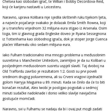
Chelsea kao slobodan igrač, te Willian i Bobby Decordova-Reid,
koji će karijeru nastaviti u Leicesteru.
Naravno, uprava Kolibara nije sjedila skrštenih ruku tijekom ljeta,
a najveće pojačanje svakako je dolazak Emila Smith Rowea, koji
je u transferu vrijednom 32 milijuna eura stigao iz Arsenala. Osim
toga, tim iz glavnog grada Engleske doveo je Ryana Sessegnona
iz Tottenhama kao slobodnog igrača, dok je stoper Jorge Cuenca
plaćen Villarrealu oko sedam milijuna eura.
Iako Fulham tradicionalno ima mnogo problema u međusobnim
susretima s Manchester Unitedom, zanimljivo je da su Kolibari u
posljednjem međusobnom susretu uspjeli slaviti. Taj dvoboj na
Old Traffordu završio je rezultatom 1:2. Gosti su prvi poveli
sredinom drugog poluvremena, ali su Crveni vragovi izjednačili
golom Harryja Maguirea u 89. minuti. Kada se činilo da će to biti
konačan rezultat, Alex Iwobi je postigao pogodak u sedmoj
minuti sudačke nadoknade i donio veliko slavlje navijačima
gostujuće momčadi.
Naravno, svi u Fulhamu se nadaju da bi i ovaj put mogli zadati