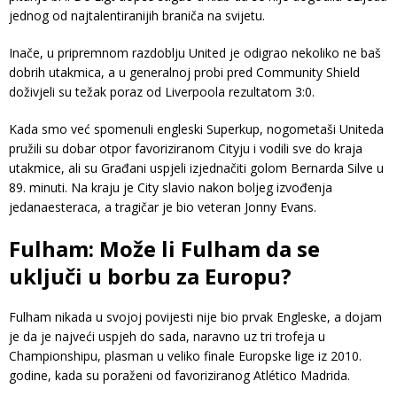
jednog od najtalentiranijih braniča na svijetu.
Inače, u pripremnom razdoblju United je odigrao nekoliko ne baš
dobrih utakmica, a u generalnoj probi pred Community Shield
doživjeli su težak poraz od Liverpoola rezultatom 3:0.
Kada smo već spomenuli engleski Superkup, nogometaši Uniteda
pružili su dobar otpor favoriziranom Cityju i vodili sve do kraja
utakmice, ali su Građani uspjeli izjednačiti golom Bernarda Silve u
89. minuti. Na kraju je City slavio nakon boljeg izvođenja
jedanaesteraca, a tragičar je bio veteran Jonny Evans.
Fulham: Može li Fulham da se
uključi u borbu za Europu?
Fulham nikada u svojoj povijesti nije bio prvak Engleske, a dojam
je da je najveći uspjeh do sada, naravno uz tri trofeja u
Championshipu, plasman u veliko finale Europske lige iz 2010.
godine, kada su poraženi od favoriziranog Atlético Madrida.