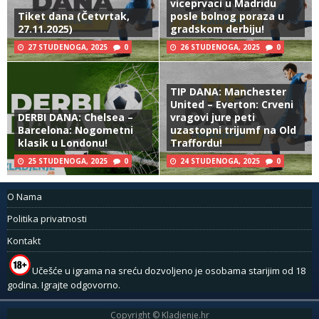
viceprvaci u Madridu
Tiket dana (Četvrtak,
posle bolnog poraza u
27.11.2025)
gradskom derbiju!
27 STUDENOGA, 2025
0
26 STUDENOGA, 2025
0
TIP DANA: Manchester
United – Everton: Crveni
DERBI DANA: Chelsea –
vragovi jure peti
Barcelona: Nogometni
uzastopni trijumf na Old
klasik u Londonu!
Traffordu!
25 STUDENOGA, 2025
0
24 STUDENOGA, 2025
0
O Nama
Politika privatnosti
Kontakt
Učešće u igrama na sreću dozvoljeno je osobama starijim od 18
godina. Igrajte odgovorno.
Copyright © Kladjenje.hr