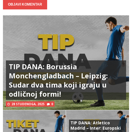
TIP DANA: Borussia
Monchengladbach – Leipzig:
Sudar dva tima koji igraju u
odličnoj formi!
28 STUDENOGA, 2025
0
TIP DANA: Atletico
Madrid – Inter: Europski