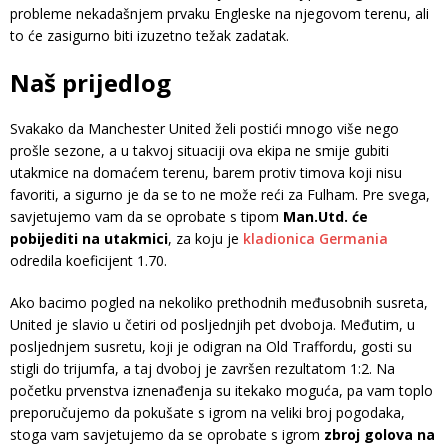
probleme nekadašnjem prvaku Engleske na njegovom terenu, ali
to će zasigurno biti izuzetno težak zadatak.
Naš prijedlog
Svakako da Manchester United želi postići mnogo više nego
prošle sezone, a u takvoj situaciji ova ekipa ne smije gubiti
utakmice na domaćem terenu, barem protiv timova koji nisu
favoriti, a sigurno je da se to ne može reći za Fulham. Pre svega,
savjetujemo vam da se oprobate s tipom
Man.Utd. će
pobijediti na utakmici
, za koju je
kladionica Germania
odredila koeficijent 1.70.
Ako bacimo pogled na nekoliko prethodnih međusobnih susreta,
United je slavio u četiri od posljednjih pet dvoboja. Međutim, u
posljednjem susretu, koji je odigran na Old Traffordu, gosti su
stigli do trijumfa, a taj dvoboj je završen rezultatom 1:2. Na
početku prvenstva iznenađenja su itekako moguća, pa vam toplo
preporučujemo da pokušate s igrom na veliki broj pogodaka,
stoga vam savjetujemo da se oprobate s igrom
zbroj golova na