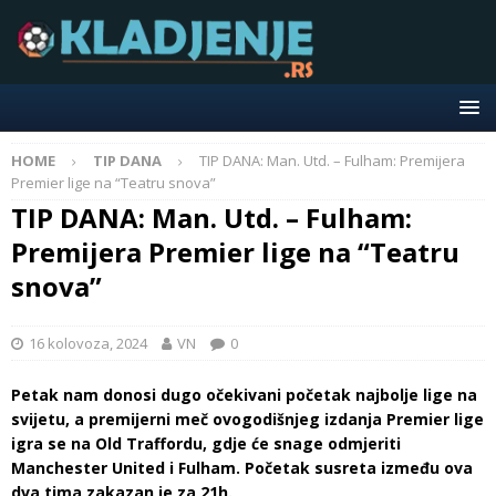
HOME
TIP DANA
TIP DANA: Man. Utd. – Fulham: Premijera
Premier lige na “Teatru snova”
TIP DANA: Man. Utd. – Fulham:
Premijera Premier lige na “Teatru
snova”
16 kolovoza, 2024
VN
0
Petak nam donosi dugo očekivani početak najbolje lige na
svijetu, a premijerni meč ovogodišnjeg izdanja Premier lige
igra se na Old Traffordu, gdje će snage odmjeriti
Manchester United i Fulham. Početak susreta između ova
dva tima zakazan je za 21h.