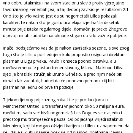
vrlo dobru utakmicu i na svom stadionu slavio protiv vjerojatno
favoriziranog Fenerbahçea, a taj dvoboj završio je rezultatom 2:1.
Ono što je vrlo važno jest da su nogometaši Lillea pokazali
karakter, te nakon što je gostujuća ekipa izjednačila desetak
minuta prije isteka regularnog dijela, domaćin je preko Zhegrove
u prvoj minuti sudačke nadoknade stigao do vrlo važne pobjede.
Inače, podsjećamo vas da je nakon završetka sezone, a sve zbog
toga što je Lille u posljednjem kolu propustio osigurati direktan
plasman u Ligu prvaka, Paulo Fonseca podnio ostavku, a u
međuvremenu je postao trener slavnog Milana. Na klupu Lillea
sjeo je brazilski stručnjak Bruno Génésio, a pred njim neće biti
nimalo lak zadatak, budući da će ponovno primarni cilj biti
plasman na jednu od prve tri pozicije.
Tijekom ljetnog prijelaznog roka Lille je prodao Jorra u
Manchester United, u transferu vrijednom oko 50 milijuna eura,
međutim, sada već bivši nogometaš Les Dogues se ozlijedio i
predstoji mu tromjesečna pauza. Od pojačanja vrijedi istaknuti
Meuniera, koji bi mogao oživjeti karijeru u Lilleu, uz napomenu da
se i dalje u klubu najviše očekuje od sjajnog Jonathana Davida.