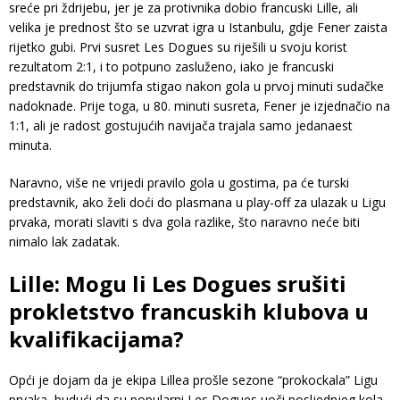
sreće pri ždrijebu, jer je za protivnika dobio francuski Lille, ali
velika je prednost što se uzvrat igra u Istanbulu, gdje Fener zaista
rijetko gubi. Prvi susret Les Dogues su riješili u svoju korist
rezultatom 2:1, i to potpuno zasluženo, iako je francuski
predstavnik do trijumfa stigao nakon gola u prvoj minuti sudačke
nadoknade. Prije toga, u 80. minuti susreta, Fener je izjednačio na
1:1, ali je radost gostujućih navijača trajala samo jedanaest
minuta.
Naravno, više ne vrijedi pravilo gola u gostima, pa će turski
predstavnik, ako želi doći do plasmana u play-off za ulazak u Ligu
prvaka, morati slaviti s dva gola razlike, što naravno neće biti
nimalo lak zadatak.
Lille: Mogu li Les Dogues srušiti
prokletstvo francuskih klubova u
kvalifikacijama?
Opći je dojam da je ekipa Lillea prošle sezone “prokockala” Ligu
prvaka, budući da su popularni Les Dogues uoči posljednjeg kola