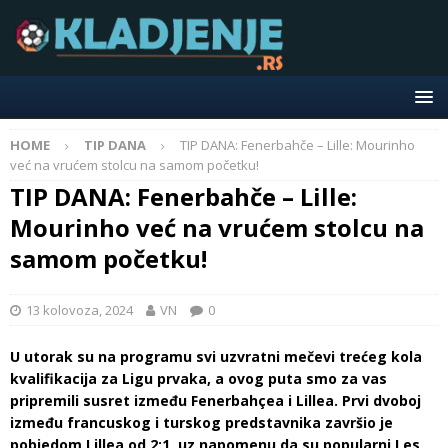
HOME
TIP DANA
TIP DANA: Fenerbahče – Lille: Mourinho
već na vrućem stolcu na samom početku!
TIP DANA: Fenerbahče – Lille:
Mourinho već na vrućem stolcu na
samom početku!
13 kolovoza, 2024
VN
0
U utorak su na programu svi uzvratni mečevi trećeg kola
kvalifikacija za Ligu prvaka, a ovog puta smo za vas
pripremili susret između Fenerbahçea i Lillea. Prvi dvoboj
između francuskog i turskog predstavnika završio je
pobjedom Lillea od 2:1, uz napomenu da su popularni Les