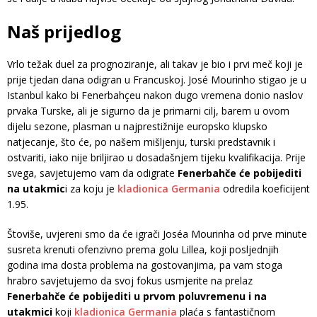
Naš prijedlog
Vrlo težak duel za prognoziranje, ali takav je bio i prvi meč koji je
prije tjedan dana odigran u Francuskoj. José Mourinho stigao je u
Istanbul kako bi Fenerbahçeu nakon dugo vremena donio naslov
prvaka Turske, ali je sigurno da je primarni cilj, barem u ovom
dijelu sezone, plasman u najprestižnije europsko klupsko
natjecanje, što će, po našem mišljenju, turski predstavnik i
ostvariti, iako nije briljirao u dosadašnjem tijeku kvalifikacija. Prije
svega, savjetujemo vam da odigrate
Fenerbahče će pobijediti
na utakmic
i za koju je
kladionica Germania
odredila koeficijent
1.95.
Štoviše, uvjereni smo da će igrači Joséa Mourinha od prve minute
susreta krenuti ofenzivno prema golu Lillea, koji posljednjih
godina ima dosta problema na gostovanjima, pa vam stoga
hrabro savjetujemo da svoj fokus usmjerite na prelaz
Fenerbahče će pobijediti u prvom poluvremenu i na
utakmici
koji
kladionica Germania
plaća s fantastičnom