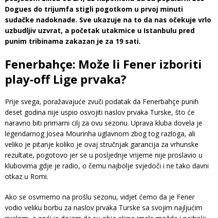
Dogues do trijumfa stigli pogotkom u prvoj minuti
sudačke nadoknade. Sve ukazuje na to da nas očekuje vrlo
uzbudljiv uzvrat, a početak utakmice u Istanbulu pred
punim tribinama zakazan je za 19 sati.
Fenerbahçe: Može li Fener izboriti
play-off Lige prvaka?
Prije svega, poražavajuće zvuči podatak da Fenerbahçe punih
deset godina nije uspio osvojiti naslov prvaka Turske, što će
naravno biti primarni cilj za ovu sezonu. Uprava kluba dovela je
legendarnog Josea Mourinha uglavnom zbog tog razloga, ali
veliko je pitanje koliko je ovaj stručnjak garancija za vrhunske
rezultate, pogotovo jer se u posljednje vrijeme nije proslavio u
klubovima gdje je radio, o čemu najbolje svjedoči i ne tako davni
otkaz u Romi.
Ako se osvrnemo na prošlu sezonu, vidjet ćemo da je Fener
vodio veliku borbu za naslov prvaka Turske sa svojim najljućim