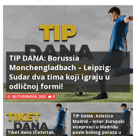
TIP DANA: Borussia
Monchengladbach – Leipzig:
Sudar dva tima koji igraju u
odličnoj formi!
28 STUDENOGA, 2025
0
TIP DANA: Atletico
Madrid – Inter: Europski
viceprvaci u Madridu
Tiket dana (Četvrtak,
posle bolnog poraza u