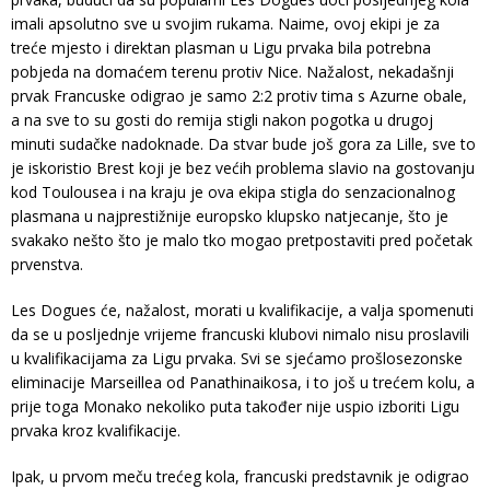
imali apsolutno sve u svojim rukama. Naime, ovoj ekipi je za
treće mjesto i direktan plasman u Ligu prvaka bila potrebna
pobjeda na domaćem terenu protiv Nice. Nažalost, nekadašnji
prvak Francuske odigrao je samo 2:2 protiv tima s Azurne obale,
a na sve to su gosti do remija stigli nakon pogotka u drugoj
minuti sudačke nadoknade. Da stvar bude još gora za Lille, sve to
je iskoristio Brest koji je bez većih problema slavio na gostovanju
kod Toulousea i na kraju je ova ekipa stigla do senzacionalnog
plasmana u najprestižnije europsko klupsko natjecanje, što je
svakako nešto što je malo tko mogao pretpostaviti pred početak
prvenstva.
Les Dogues će, nažalost, morati u kvalifikacije, a valja spomenuti
da se u posljednje vrijeme francuski klubovi nimalo nisu proslavili
u kvalifikacijama za Ligu prvaka. Svi se sjećamo prošlosezonske
eliminacije Marseillea od Panathinaikosa, i to još u trećem kolu, a
prije toga Monako nekoliko puta također nije uspio izboriti Ligu
prvaka kroz kvalifikacije.
Ipak, u prvom meču trećeg kola, francuski predstavnik je odigrao