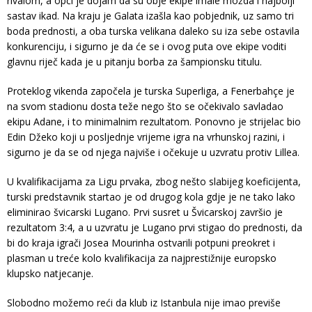
rivalom, a opći je dojam da su obje ekipe imale možda i najbolji
sastav ikad. Na kraju je Galata izašla kao pobjednik, uz samo tri
boda prednosti, a oba turska velikana daleko su iza sebe ostavila
konkurenciju, i sigurno je da će se i ovog puta ove ekipe voditi
glavnu riječ kada je u pitanju borba za šampionsku titulu.
Proteklog vikenda započela je turska Superliga, a Fenerbahçe je
na svom stadionu dosta teže nego što se očekivalo savladao
ekipu Adane, i to minimalnim rezultatom. Ponovno je strijelac bio
Edin Džeko koji u posljednje vrijeme igra na vrhunskoj razini, i
sigurno je da se od njega najviše i očekuje u uzvratu protiv Lillea.
U kvalifikacijama za Ligu prvaka, zbog nešto slabijeg koeficijenta,
turski predstavnik startao je od drugog kola gdje je ne tako lako
eliminirao švicarski Lugano. Prvi susret u Švicarskoj završio je
rezultatom 3:4, a u uzvratu je Lugano prvi stigao do prednosti, da
bi do kraja igrači Josea Mourinha ostvarili potpuni preokret i
plasman u treće kolo kvalifikacija za najprestižnije europsko
klupsko natjecanje.
Slobodno možemo reći da klub iz Istanbula nije imao previše