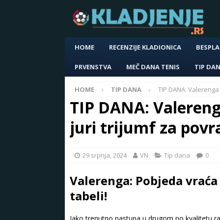
HOME
RECENZIJE KLADIONICA
BESPLA
PRVENSTVA
MEČ DANA TENIS
TIP DA
HOME
TIP DANA
TIP DANA: Valerenga 
TIP DANA: Valeren
juri trijumf za pov
29 srpnja, 2024
VN
Tip dana
0
Valerenga: Pobjeda vraća
tabeli!
Iako trenutno nastupa u drugom po kvalitetu 