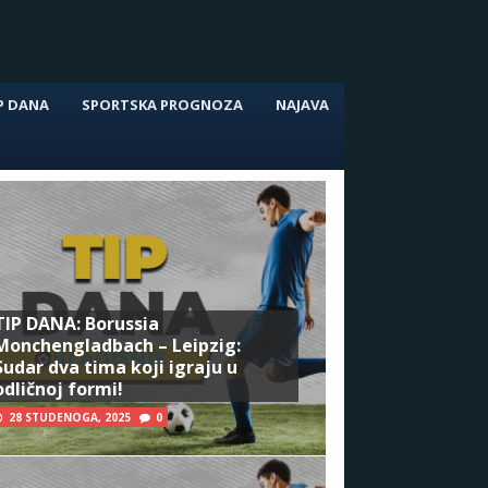
P DANA
SPORTSKA PROGNOZA
NAJAVA
TIP DANA: Borussia
Monchengladbach – Leipzig:
Sudar dva tima koji igraju u
odličnoj formi!
28 STUDENOGA, 2025
0