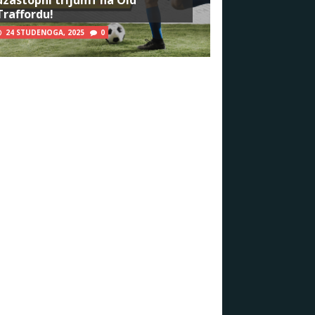
Traffordu!
24 STUDENOGA, 2025
0