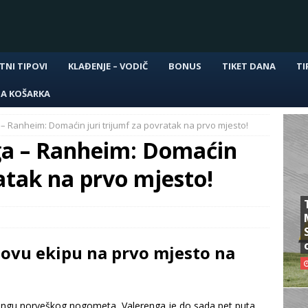
TNI TIPOVI
KLAĐENJE – VODIČ
BONUS
TIKET DANA
TI
NA KOŠARKA
– Ranheim: Domaćin juri trijumf za povratak na prvo mjesto!
ga – Ranheim: Domaćin
ratak na prvo mjesto!
 ovu ekipu na prvo mjesto na
rangu norveškog nogometa, Valerenga je do sada pet puta