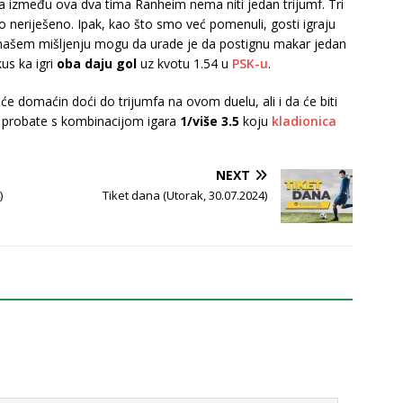
ta između ova dva tima Ranheim nema niti jedan trijumf. Tri
ilo neriješeno. Ipak, kao što smo već pomenuli, gosti igraju
o našem mišljenju mogu da urade je da postignu makar jedan
us ka igri
oba daju gol
uz kvotu 1.54 u
PSK-u
.
 će domaćin doći do trijumfa na ovom duelu, ali i da će biti
 probate s kombinacijom igara
1/više 3.5
koju
kladionica
NEXT
)
Tiket dana (Utorak, 30.07.2024)