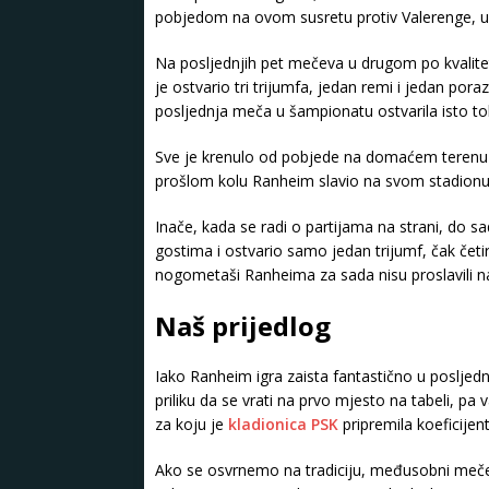
pobjedom na ovom susretu protiv Valerenge, ul
Na posljednjih pet mečeva u drugom po kvalite
je ostvario tri trijumfa, jedan remi i jedan por
posljednja meča u šampionatu ostvarila isto tol
Sve je krenulo od pobjede na domaćem terenu p
prošlom kolu Ranheim slavio na svom stadionu 
Inače, kada se radi o partijama na strani, do 
gostima i ostvario samo jedan trijumf, čak četiri 
nogometaši Ranheima za sada nisu proslavili na
Naš prijedlog
Iako Ranheim igra zaista fantastično u posljedn
priliku da se vrati na prvo mjesto na tabeli, 
za koju je
kladionica PSK
pripremila koeficijent
Ako se osvrnemo na tradiciju, međusobni meč