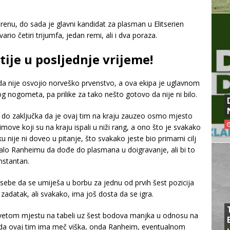
enu, do sada je glavni kandidat za plasman u Elitserien
o četiri trijumfa, jedan remi, ali i dva poraza.
ije u posljednje vrijeme!
da nije osvojio norveško prvenstvo, a ova ekipa je uglavnom
 nogometa, pa prilike za tako nešto gotovo da nije ni bilo.
do zaključka da je ovaj tim na kraju zauzeo osmo mjesto
ove koji su na kraju ispali u niži rang, a ono što je svakako
u nije ni doveo u pitanje, što svakako jeste bio primarni cilj
jalo Ranheimu da dođe do plasmana u doigravanje, ali bi to
nstantan.
sebe da se umiješa u borbu za jednu od prvih šest pozicija
 zadatak, ali svakako, ima još dosta da se igra.
vetom mjestu na tabeli uz šest bodova manjka u odnosu na
 da ovaj tim ima meč viška, onda Ranheim, eventualnom