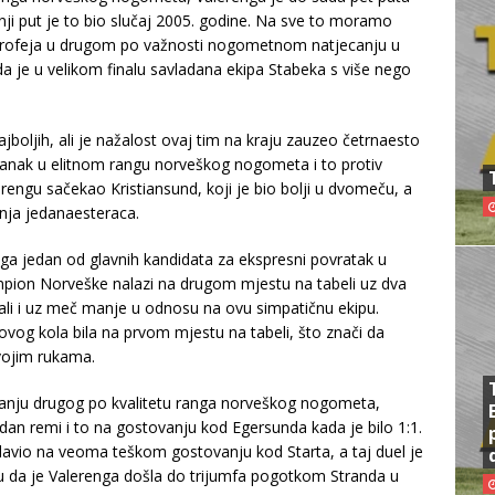
nji put je to bio slučaj 2005. godine. Na sve to moramo
eg trofeja u drugom po važnosti nogometnom natjecanju u
da je u velikom finalu savladana ekipa Stabeka s više nego
jboljih, ali je nažalost ovaj tim na kraju zauzeo četrnaesto
stanak u elitnom rangu norveškog nogometa i to protiv
erengu sačekao Kristiansund, koji je bio bolji u dvomeču, a
nja jedanaesteraca.
ga jedan od glavnih kandidata za ekspresni povratak u
ampion Norveške nalazi na drugom mjestu na tabeli uz dva
li i uz meč manje u odnosu na ovu simpatičnu ekipu.
ovog kola bila na prvom mjestu na tabeli, što znači da
vojim rukama.
anju drugog po kvalitetu ranga norveškog nogometa,
edan remi i to na gostovanju kod Egersunda kada je bilo 1:1.
slavio na veoma teškom gostovanju kod Starta, a taj duel je
 da je Valerenga došla do trijumfa pogotkom Stranda u