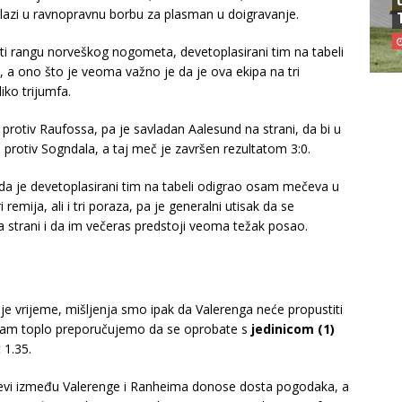
azi u ravnopravnu borbu za plasman u doigravanje.
ti rangu norveškog nogometa, devetoplasirani tim na tabeli
az, a ono što je veoma važno je da je ova ekipa na tri
iko trijumfa.
rotiv Raufossa, pa je savladan Aalesund na strani, da bi u
protiv Sogndala, a taj meč je završen rezultatom 3:0.
sada je devetoplasirani tim na tabeli odigrao osam mečeva u
remija, ali i tri poraza, pa je generalni utisak da se
 strani i da im večeras predstoji veoma težak posao.
je vrijeme, mišljenja smo ipak da Valerenga neće propustiti
pa vam toplo preporučujemo da se oprobate s
jedinicom (1)
 1.35.
evi između Valerenge i Ranheima donose dosta pogodaka, a