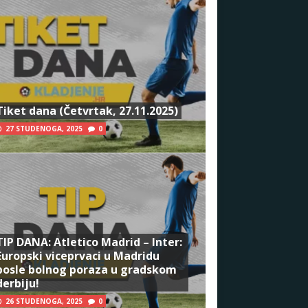
Tiket dana (Četvrtak, 27.11.2025)
27 STUDENOGA, 2025
0
TIP DANA: Atletico Madrid – Inter:
Europski viceprvaci u Madridu
posle bolnog poraza u gradskom
derbiju!
26 STUDENOGA, 2025
0