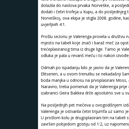
dolazila do naslova prvaka Norveške, a posljed
dodati i četiri trofeja u Kupu, a do posljednj
Norveškoj, ova ekipa je stigla 2008. godine, ka
uvjerljivih 4:1.
Prošlu sezonu je Valerenga provela u društvu na
mjesto na tabeli koje znači i baraž meč za op
trećeplasiranog tima iz druge lige. Tamo je Val
odluka je pala u revanš meču i to nakon izvođe
Odmah po ispadanju bilo je jasno da je Valeren
Elitserien, a u ovom trenutku se nekadašnji š
boda manjka u odnosu na prvoplasirani Moss, a
Naravno, treba pomenuti da je Valerenga prije 
izabranici Geira Bakkea drže apsolutno sve u s
Na posljednjih pet mečeva u ovogodišnjem izd
Valerenga je ostvarila četiri trijumfa uz samo j
U prošlom kolu je drugoplasirani tim na tabeli 
završen pobjedom gostiju od 1:2, uz napomenu