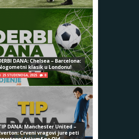
DERBI DANA: Chelsea – Barcelona:
Nogometni klasik u Londonu!
25 STUDENOGA, 2025
0
TIP DANA: Manchester United –
Everton: Crveni vragovi jure peti
uzastopni trijumf na Old