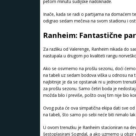
petom minutu sudijske nadoknade.
Inače, kada se radi o partijama na domaćem ter
odigrao sedam mečeva na svom stadionu i ostvari
Ranheim: Fantastične part
Za razliku od Valerenge, Ranheim nikada do sa
nastupala u drugom po kvaliteti rangu norveškog
Ako se osvrnemo na prošlu sezonu, doći ćemo 
na tabeli uz sedam bodova viška u odnosu na tim
najbitnije je da se opstanak ni u jednom trenutk
za prošlu sezonu. Samo četiri boda je nedosta
možda bilo i previše, pošto ovaj tim nije bio ko
Ovog puta će ova simpatična ekipa dati sve od 
na tabeli, što samo po sebi neće biti nimalo lak
U ovom trenutku je Ranheim stacioniran na de
šestoplasirani Sogndal, a ako uzmemo u obzir